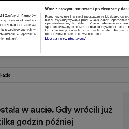
Wraz z naszymi partnerami przetwarzamy dane
161
Zaufanych Partnerów
Przechowywanie informacji na urządzeniu lub dostęp do nich.
treści. Wykorzystywanie profili w celu doboru spersonalizo
ządzeniu użytkownika i
spersonalizowanych reklam. Pomiar efektywności treś
bu przeglądania. Odbywa
spersonalizowanych reklam. Pomiar efektywności reklam. 
ania przechowywanych w
lub kombinacji danych z różnych źródeł. Rozwój i 
ograniczonych danych do wyboru reklam.
zetwarzaniu w oparciu o
ie i reklam”.
Lista partnerów (dostawców)
kacja
stała w aucie. Gdy wrócili już
 kilka godzin później