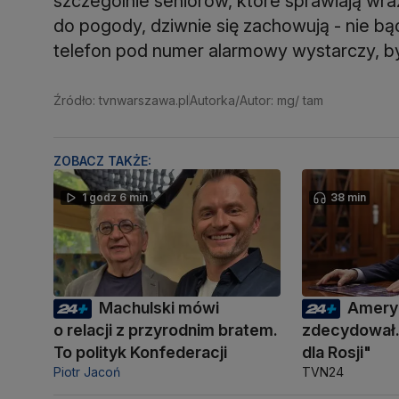
szczególnie seniorów, które sprawiają wr
do pogody, dziwnie się zachowują - nie b
telefon pod numer alarmowy wystarczy, by 
Źródło: tvnwarszawa.pl
Autorka/Autor: mg/ tam
ZOBACZ TAKŻE:
1 godz 6 min
38 min
Machulski mówi
Amery
o relacji z przyrodnim bratem.
zdecydował.
To polityk Konfederacji
dla Rosji"
Piotr Jacoń
TVN24