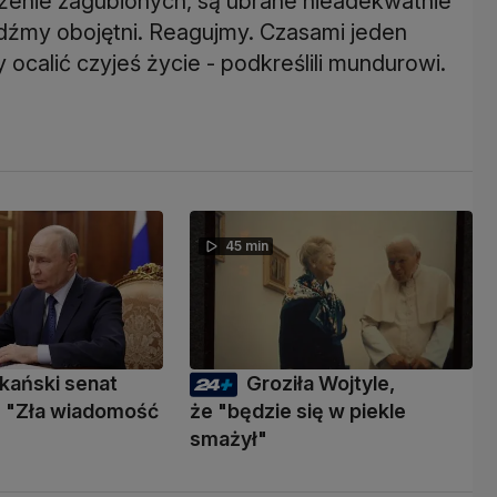
ażenie zagubionych, są ubrane nieadekwatnie
ądźmy obojętni. Reagujmy. Czasami jeden
ocalić czyjeś życie - podkreślili mundurowi.
45 min
kański senat
Groziła Wojtyle,
 "Zła wiadomość
że "będzie się w piekle
smażył"