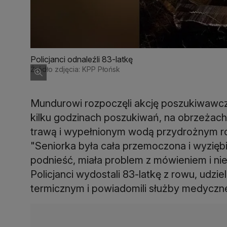
Policjanci odnaleźli 83-latkę
Źródło zdjęcia: KPP Płońsk
Mundurowi rozpoczęli akcję poszukiwawczą.
kilku godzinach poszukiwań, na obrzeżac
trawą i wypełnionym wodą przydrożnym row
"Seniorka była cała przemoczona i wyziębi
podnieść, miała problem z mówieniem i nie
Policjanci wydostali 83-latkę z rowu, udzieli
termicznym i powiadomili służby medyczn