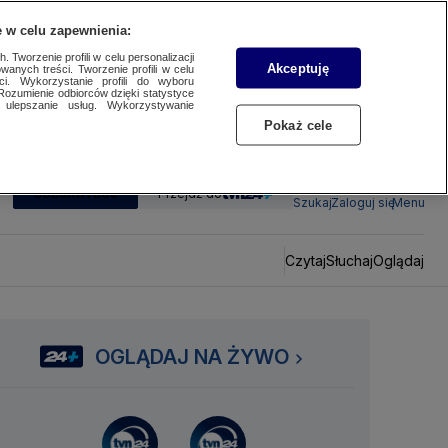
 w celu zapewnienia:
 Tworzenie profili w celu personalizacji
Akceptuję
wanych treści. Tworzenie profili w celu
ci. Wykorzystanie profili do wyboru
Rozumienie odbiorców dzięki statystyce
ulepszanie usług. Wykorzystywanie
Pokaż cele
SUBSKRYBUJ
Przejdź do
Szukaj
Zaloguj się
Menu
Czytaj
Słuchaj
Oglądaj
OGLĄDAJ NA ŻYWO