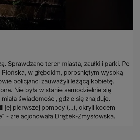
 Sprawdzano teren miasta, zaułki i parki. Po
h Płońska, w głębokim, porośniętym wysoką
ie policjanci zauważyli leżącą kobietę.
ona. Nie była w stanie samodzielnie się
 miała świadomości, gdzie się znajduje.
li jej pierwszej pomocy (...), okryli kocem
e" - zrelacjonowała Drężek-Zmysłowska.