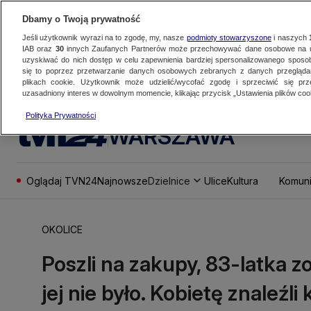
Dbamy o Twoją prywatność
Jeśli użytkownik wyrazi na to zgodę, my, nasze
podmioty stowarzyszone
i naszych
IAB oraz
30
innych Zaufanych Partnerów może przechowywać dane osobowe na ur
uzyskiwać do nich dostęp w celu zapewnienia bardziej spersonalizowanego sposo
się to poprzez przetwarzanie danych osobowych zebranych z danych przegląd
plikach cookie. Użytkownik może udzielić/wycofać zgodę i sprzeciwić się pr
uzasadniony interes w dowolnym momencie, klikając przycisk „Ustawienia plików cook
Polityka Prywatności
WARSZAWA
Oglądaj TVN24
Najnowsze
Dzielnice
Ulice
Kultura
Komuni
OKOLICE
Poszli na zakupy, 83-latka zo
jej nie było. Kobietę znaleźli