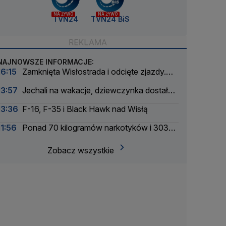
NA ŻYWO
NA ŻYWO
TVN24
TVN24 BiS
NAJNOWSZE INFORMACJE:
16:15
Zamknięta Wisłostrada i odcięte zjazdy.
Ćwiczenia przed defiladą
13:57
Jechali na wakacje, dziewczynka dostała
drgawek. Dramatyczna akcja
13:36
F-16, F-35 i Black Hawk nad Wisłą
11:56
Ponad 70 kilogramów narkotyków i 303
zatrzymanych. Zmasowana akcja policji
Zobacz wszystkie