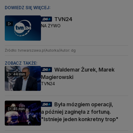
DOWIEDZ SIĘ WIĘCEJ:
TVN24
NA ŻYWO
Źródło: tvnwarszawa.pl
Autorka/Autor: dg
ZOBACZ TAKŻE:
Waldemar Żurek, Marek
44 min
Magierowski
TVN24
Była mózgiem operacji,
45 min
a później zaginęła z fortuną.
"Istnieje jeden konkretny trop"