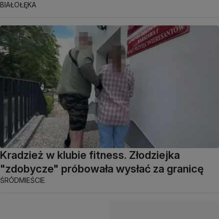
BIAŁOŁĘKA
Kradzież w klubie fitness. Złodziejka
"zdobycze" próbowała wysłać za granicę
ŚRÓDMIEŚCIE