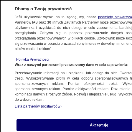
Dbamy o Twoją prywatność
Jeśli użytkownik wyrazi na to zgodę, my, nasze
podmioty stowarzys
Partnerów IAB oraz
30
innych Zaufanych Partnerów może przechowywa
WARSZAWA
użytkownika i uzyskiwać do nich dostęp w celu zapewnienia bardzi
przeglądania. Odbywa się to poprzez przetwarzanie danych os
przeglądania przechowywanych w plikach cookie. Użytkownik może udzie
OKOLICE
się przetwarzaniu w oparciu o uzasadniony interes w dowolnym momencie
plików cookie i reklam”.
Kiedy odwiedziła ich policja, byli zajęci
Polityka Prywatności
rozbieraniem kradzionego auta
Wraz z naszymi partnerami przetwarzamy dane w celu zapewnienia:
Przechowywanie informacji na urządzeniu lub dostęp do nich. Tworzeni
16.09.2023, 16:08
treści. Wykorzystywanie profili w celu doboru spersonalizowanych tr
spersonalizowanych reklam. Pomiar efektywności treści. Wyko
spersonalizowanych reklam. Pomiar efektywności reklam. Rozumienie o
Udostępnij
kombinacji danych z różnych źródeł. Rozwój i ulepszanie usług. Wykor
do wyboru reklam.
Lista partnerów (dostawców)
Akceptuję