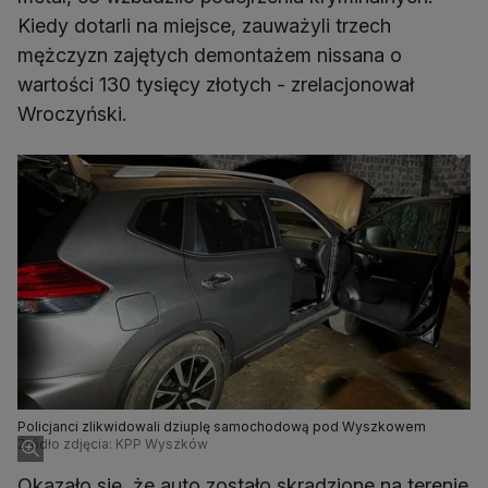
Kiedy dotarli na miejsce, zauważyli trzech
mężczyzn zajętych demontażem nissana o
wartości 130 tysięcy złotych - zrelacjonował
Wroczyński.
Policjanci zlikwidowali dziuplę samochodową pod Wyszkowem
Źródło zdjęcia: KPP Wyszków
Okazało się, że auto zostało skradzione na terenie