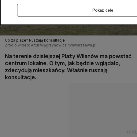
Pokaż cele
Co za plaże? Ruszają konsultacje
Źródło wideo: Artur Węgrzynowicz, tvnwarszawa.pl
Na terenie dzisiejszej Plaży Wilanów ma powstać
centrum lokalne. O tym, jak będzie wglądało,
zdecydują mieszkańcy. Właśnie ruszają
konsultacje.