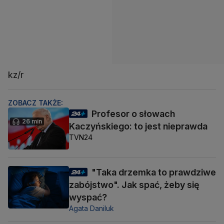
kz/r
ZOBACZ TAKŻE:
Profesor o słowach
26 min
Kaczyńskiego: to jest nieprawda
TVN24
"Taka drzemka to prawdziwe
zabójstwo". Jak spać, żeby się
wyspać?
Agata Daniluk