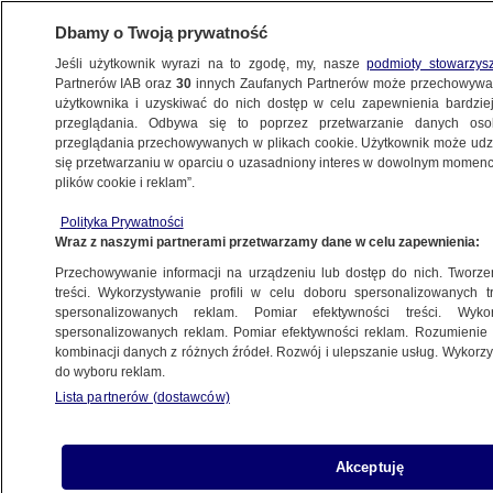
Dbamy o Twoją prywatność
Jeśli użytkownik wyrazi na to zgodę, my, nasze
podmioty stowarzys
Partnerów IAB oraz
30
innych Zaufanych Partnerów może przechowywa
WARSZAWA
użytkownika i uzyskiwać do nich dostęp w celu zapewnienia bardzi
przeglądania. Odbywa się to poprzez przetwarzanie danych os
przeglądania przechowywanych w plikach cookie. Użytkownik może udzie
NAJNOWSZE
się przetwarzaniu w oparciu o uzasadniony interes w dowolnym momencie
plików cookie i reklam”.
Wilanów: jaki park zamiast plaży?
Polityka Prywatności
Wraz z naszymi partnerami przetwarzamy dane w celu zapewnienia:
5.12.2017, 12:15
Przechowywanie informacji na urządzeniu lub dostęp do nich. Tworzeni
treści. Wykorzystywanie profili w celu doboru spersonalizowanych tr
Udostępnij
spersonalizowanych reklam. Pomiar efektywności treści. Wyko
spersonalizowanych reklam. Pomiar efektywności reklam. Rozumienie o
kombinacji danych z różnych źródeł. Rozwój i ulepszanie usług. Wykor
do wyboru reklam.
Lista partnerów (dostawców)
Akceptuję