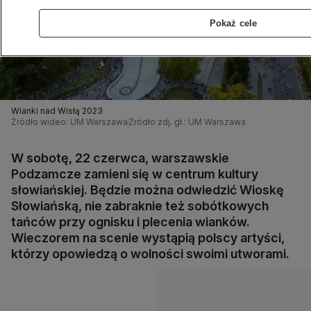
Pokaż cele
Wianki nad Wisłą 2023
Źródło wideo: UM Warszawa
Źródło zdj. gł.: UM Warszawa
W sobotę, 22 czerwca, warszawskie
Podzamcze zamieni się w centrum kultury
słowiańskiej. Będzie można odwiedzić Wioskę
Słowiańską, nie zabraknie też sobótkowych
tańców przy ognisku i plecenia wianków.
Wieczorem na scenie wystąpią polscy artyści,
którzy opowiedzą o wolności swoimi utworami.