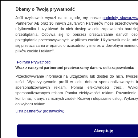
Dbamy o Twoją prywatność
Jeśli użytkownik wyrazi na to zgodę, my, nasze
podmioty stowarzys
Partnerów IAB oraz
30
innych Zaufanych Partnerów może przechowywa
WARSZAWA
użytkownika i uzyskiwać do nich dostęp w celu zapewnienia bardzi
przeglądania. Odbywa się to poprzez przetwarzanie danych os
przeglądania przechowywanych w plikach cookie. Użytkownik może udzie
NAJNOWSZE
się przetwarzaniu w oparciu o uzasadniony interes w dowolnym momencie
plików cookie i reklam”.
Koncerty i słowiańskie obrzędy. W sobotę
Polityka Prywatności
Wianki nad Wisłą
Wraz z naszymi partnerami przetwarzamy dane w celu zapewnienia:
Przechowywanie informacji na urządzeniu lub dostęp do nich. Tworzeni
20.06.2024, 17:04
treści. Wykorzystywanie profili w celu doboru spersonalizowanych tr
spersonalizowanych reklam. Pomiar efektywności treści. Wyko
spersonalizowanych reklam. Pomiar efektywności reklam. Rozumienie o
Udostępnij
kombinacji danych z różnych źródeł. Rozwój i ulepszanie usług. Wykor
do wyboru reklam.
Lista partnerów (dostawców)
Akceptuję