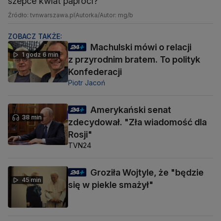
szepce kwiat paproci?"
Źródło: tvnwarszawa.pl
Autorka/Autor: mg/b
ZOBACZ TAKŻE:
Machulski mówi o relacji
1 godz 6 min
z przyrodnim bratem. To polityk
Konfederacji
Piotr Jacoń
Amerykański senat
38 min
zdecydował. "Zła wiadomość dla
Rosji"
TVN24
Groziła Wojtyle, że "będzie
45 min
się w piekle smażył"