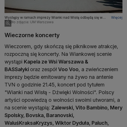
Występy w ramach imprezy Wianki nad Wisłą odbędą się w
Więcej
Multimedialnym Parku Fontann
Źródło zdjęcia: UM Warszawa
Wieczorne koncerty
Wieczorem, gdy skończą się piknikowe atrakcje,
rozpoczną się koncerty. Na Wiankowej scenie
wystąpi
Kapela ze Wsi Warszawa &
BASSałyki
oraz zespół
Voo Voo
, a zwieńczeniem
imprezy będzie emitowany na żywo na antenie
TVN o godzinie 21.45, koncert pod tytułem
"Wianki nad Wisłą - Dźwięki Wolności". Polscy
artyści opowiedzą o wolności swoimi utworami, a
na scenie wystąpią:
Zalewski, Vito Bambino, Mery
Spolsky, Bovska, Baranovski,
WaluśKraksaKryzys, Wiktor Dyduła, Paluch,