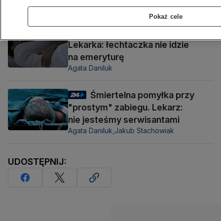
TVN24
Pokaż cele
Spóźnieni kochankowie?
Lekarka: łechtaczka nie idzie
na emeryturę
Agata Daniluk
Śmiertelna pomyłka przy
"prostym" zabiegu. Lekarz:
nie jesteśmy serwisantami
Agata Daniluk,
Jakub Stachowiak
UDOSTĘPNIJ: