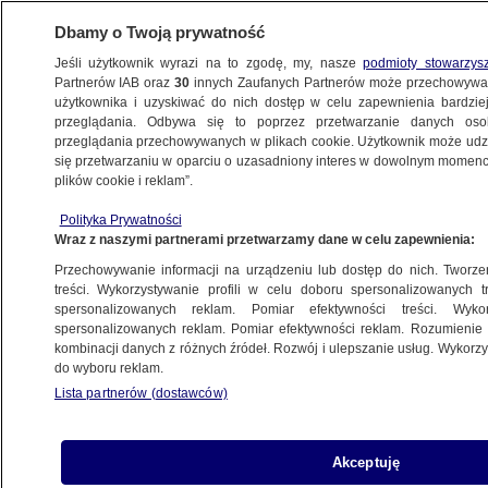
Dbamy o Twoją prywatność
Jeśli użytkownik wyrazi na to zgodę, my, nasze
podmioty stowarzys
Partnerów IAB oraz
30
innych Zaufanych Partnerów może przechowywa
WARSZAWA
użytkownika i uzyskiwać do nich dostęp w celu zapewnienia bardzi
przeglądania. Odbywa się to poprzez przetwarzanie danych os
przeglądania przechowywanych w plikach cookie. Użytkownik może udzie
NAJNOWSZE
się przetwarzaniu w oparciu o uzasadniony interes w dowolnym momencie
plików cookie i reklam”.
Pub Ferment
Polityka Prywatności
Wraz z naszymi partnerami przetwarzamy dane w celu zapewnienia:
11.11.2010, 17:40
Przechowywanie informacji na urządzeniu lub dostęp do nich. Tworzeni
treści. Wykorzystywanie profili w celu doboru spersonalizowanych tr
Udostępnij
spersonalizowanych reklam. Pomiar efektywności treści. Wyko
spersonalizowanych reklam. Pomiar efektywności reklam. Rozumienie o
kombinacji danych z różnych źródeł. Rozwój i ulepszanie usług. Wykor
ZOBACZ TAKŻE:
do wyboru reklam.
"Żenada, co on
PREMIERA
Lista partnerów (dostawców)
27 min
wyprawia". Pojechaliśmy
w rodzinne strony Karola
Akceptuję
Nawrockiego