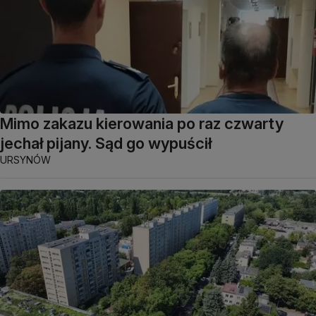
Mimo zakazu kierowania po raz czwarty
jechał pijany. Sąd go wypuścił
URSYNÓW