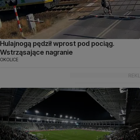
Hulajnogą pędził wprost pod pociąg.
Wstrząsające nagranie
OKOLICE