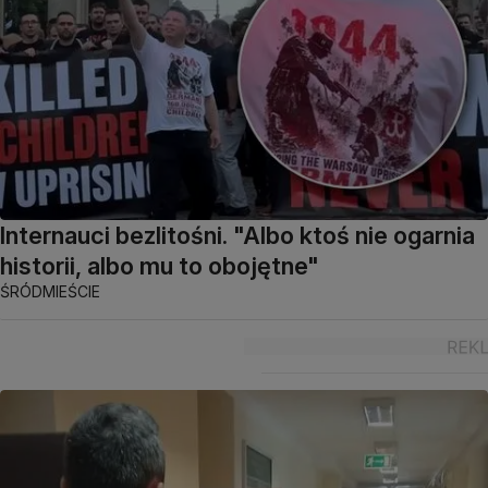
Internauci bezlitośni. "Albo ktoś nie ogarnia
historii, albo mu to obojętne"
ŚRÓDMIEŚCIE