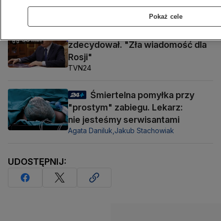
TVN24
Pokaż cele
Amerykański senat
38 min
zdecydował. "Zła wiadomość dla
Rosji"
TVN24
Śmiertelna pomyłka przy
"prostym" zabiegu. Lekarz:
nie jesteśmy serwisantami
Agata Daniluk,
Jakub Stachowiak
UDOSTĘPNIJ: