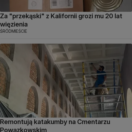
Za "przekąski" z Kalifornii grozi mu 20 lat
więzienia
ŚRÓDMIEŚCIE
Remontują katakumby na Cmentarzu
Powązkowskim