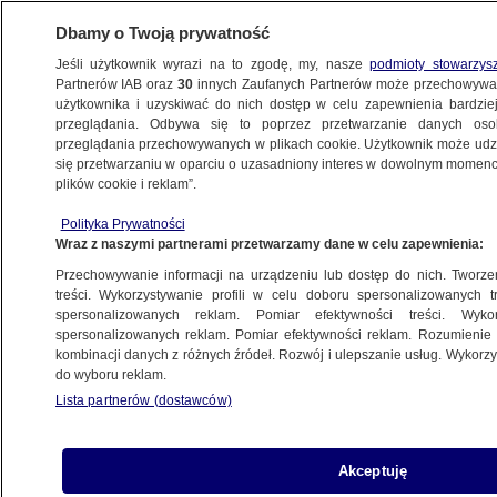
Dbamy o Twoją prywatność
Jeśli użytkownik wyrazi na to zgodę, my, nasze
podmioty stowarzys
Partnerów IAB oraz
30
innych Zaufanych Partnerów może przechowywa
WARSZAWA
użytkownika i uzyskiwać do nich dostęp w celu zapewnienia bardzi
przeglądania. Odbywa się to poprzez przetwarzanie danych os
przeglądania przechowywanych w plikach cookie. Użytkownik może udzie
NAJNOWSZE
się przetwarzaniu w oparciu o uzasadniony interes w dowolnym momencie
plików cookie i reklam”.
Pub Cztery Kąty
Polityka Prywatności
Wraz z naszymi partnerami przetwarzamy dane w celu zapewnienia:
11.11.2010, 17:34
Przechowywanie informacji na urządzeniu lub dostęp do nich. Tworzeni
treści. Wykorzystywanie profili w celu doboru spersonalizowanych tr
Udostępnij
spersonalizowanych reklam. Pomiar efektywności treści. Wyko
spersonalizowanych reklam. Pomiar efektywności reklam. Rozumienie o
kombinacji danych z różnych źródeł. Rozwój i ulepszanie usług. Wykor
ZOBACZ TAKŻE:
do wyboru reklam.
Pojechaliśmy
PREMIERA
Lista partnerów (dostawców)
27 min
w rodzinne strony Karola
Nawrockiego. Co o nim
Akceptuję
usłyszeliśmy?