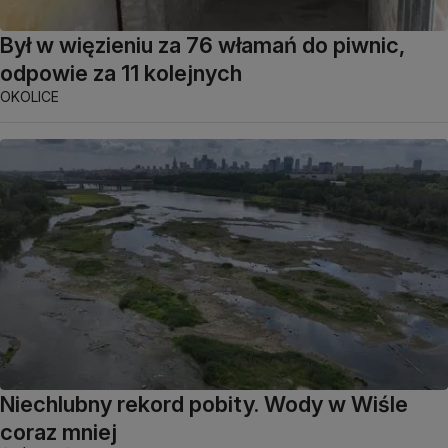
Był w więzieniu za 76 włamań do piwnic,
odpowie za 11 kolejnych
OKOLICE
Niechlubny rekord pobity. Wody w Wiśle
coraz mniej