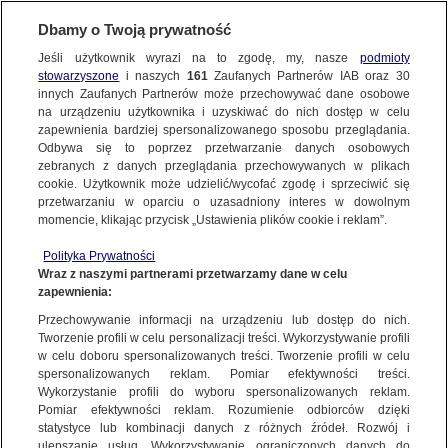
TVN
WARSZAWA
Dbamy o Twoją prywatność
Jeśli użytkownik wyrazi na to zgodę, my, nasze
podmioty
stowarzyszone
i naszych
161
Zaufanych Partnerów IAB oraz
30
NAJNOWSZE
innych Zaufanych Partnerów może przechowywać dane osobowe
na urządzeniu użytkownika i uzyskiwać do nich dostęp w celu
dzielnice:
zapewnienia bardziej spersonalizowanego sposobu przeglądania.
Dzień dobry!
ŚRÓDMIEŚCIE
Odbywa się to poprzez przetwarzanie danych osobowych
Jedno konto do wszystkich usług
zebranych z danych przeglądania przechowywanych w plikach
cookie. Użytkownik może udzielić/wycofać zgodę i sprzeciwić się
przetwarzaniu w oparciu o uzasadniony interes w dowolnym
ULICE
momencie, klikając przycisk „Ustawienia plików cookie i reklam”.
BEMOWO
ZALOGUJ SIĘ
Polityka Prywatności
TVN24 GO
Wraz z naszymi partnerami przetwarzamy dane w celu
BIAŁOŁĘKA
zapewnienia:
Zarejestruj się
Przechowywanie informacji na urządzeniu lub dostęp do nich.
Przejechali 700 kilometrów, by uratować szczeniaka
KULTURA
Tworzenie profili w celu personalizacji treści. Wykorzystywanie profili
BIELANY
TVN24
w celu doboru spersonalizowanych treści. Tworzenie profili w celu
spersonalizowanych reklam. Pomiar efektywności treści.
Wykorzystanie profili do wyboru spersonalizowanych reklam.
WIĘCEJ
MOKOTÓW
Pomiar efektywności reklam. Rozumienie odbiorców dzięki
TVN WARSZAWA
|
NAJNOWSZE
statystyce lub kombinacji danych z różnych źródeł. Rozwój i
ulepszanie usług. Wykorzystywanie ograniczonych danych do