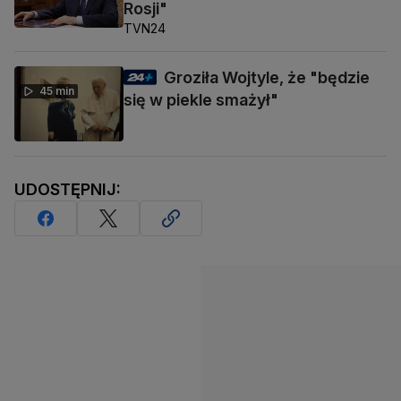
Rosji"
TVN24
Groziła Wojtyle, że "będzie
45 min
się w piekle smażył"
UDOSTĘPNIJ: