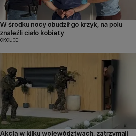
W środku nocy obudził go krzyk, na polu
znaleźli ciało kobiety
OKOLICE
Akcja w kilku województwach, zatrzymali