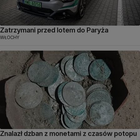
Zatrzymani przed lotem do Paryża
WŁOCHY
Znalazł dzban z monetami z czasów potopu