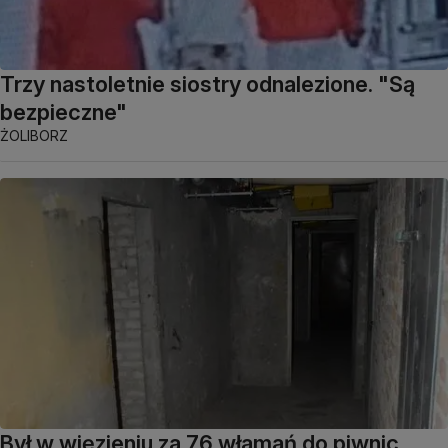
Trzy nastoletnie siostry odnalezione. "Są
bezpieczne"
ŻOLIBORZ
Był w więzieniu za 76 włamań do piwnic,