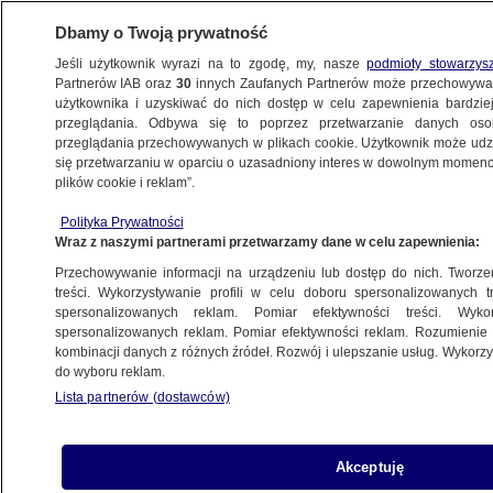
Dbamy o Twoją prywatność
Jeśli użytkownik wyrazi na to zgodę, my, nasze
podmioty stowarzys
Partnerów IAB oraz
30
innych Zaufanych Partnerów może przechowywa
WARSZAWA
użytkownika i uzyskiwać do nich dostęp w celu zapewnienia bardzi
przeglądania. Odbywa się to poprzez przetwarzanie danych os
przeglądania przechowywanych w plikach cookie. Użytkownik może udzie
NAJNOWSZE
się przetwarzaniu w oparciu o uzasadniony interes w dowolnym momencie
plików cookie i reklam”.
Pożar na Marywilskiej 44
Polityka Prywatności
Wraz z naszymi partnerami przetwarzamy dane w celu zapewnienia:
28.03.2014, 10:58
Przechowywanie informacji na urządzeniu lub dostęp do nich. Tworzeni
treści. Wykorzystywanie profili w celu doboru spersonalizowanych tr
Udostępnij
spersonalizowanych reklam. Pomiar efektywności treści. Wyko
spersonalizowanych reklam. Pomiar efektywności reklam. Rozumienie o
kombinacji danych z różnych źródeł. Rozwój i ulepszanie usług. Wykor
do wyboru reklam.
Lista partnerów (dostawców)
Akceptuję