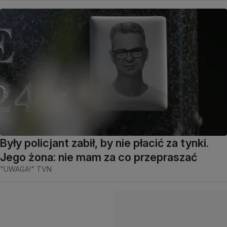
Były policjant zabił, by nie płacić za tynki.
Jego żona: nie mam za co przepraszać
"UWAGA!" TVN