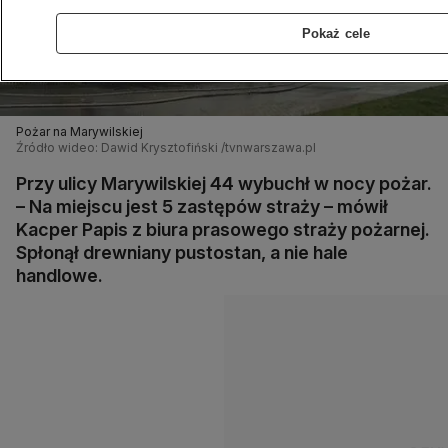
Pokaż cele
Pożar na Marywilskiej
Źródło wideo: Dawid Krysztofiński /tvnwarszawa.pl
Przy ulicy Marywilskiej 44 wybuchł w nocy pożar.
– Na miejscu jest 5 zastępów straży – mówił
Kacper Papis z biura prasowego straży pożarnej.
Spłonął drewniany pustostan, a nie hale
handlowe.