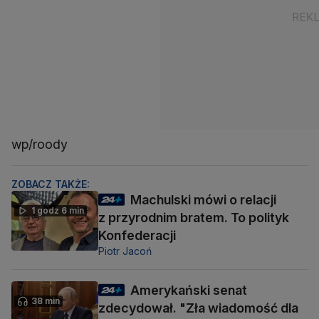
wp/roody
ZOBACZ TAKŻE:
Machulski mówi o relacji
1 godz 6 min
z przyrodnim bratem. To polityk
Konfederacji
Piotr Jacoń
Amerykański senat
38 min
zdecydował. "Zła wiadomość dla