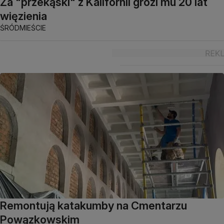
Za "przekąski" z Kalifornii grozi mu 20 lat
więzienia
ŚRÓDMIEŚCIE
Remontują katakumby na Cmentarzu
Powązkowskim