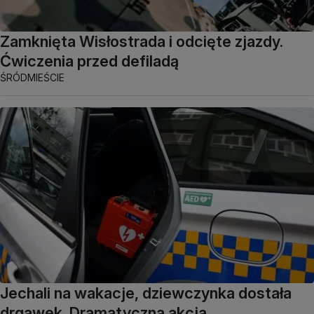
Zamknięta Wisłostrada i odcięte zjazdy.
Ćwiczenia przed defiladą
ŚRÓDMIEŚCIE
Jechali na wakacje, dziewczynka dostała
drgawek. Dramatyczna akcja