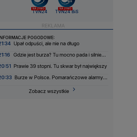
NA ŻYWO
NA ŻYWO
TVN24
TVN24 BiS
INFORMACJE POGODOWE:
21:34
Upał odpuści, ale nie na długo
21:16
Gdzie jest burza? Tu mocno pada i silnie
wieje
20:51
Prawie 39 stopni. Tu skwar był największy
20:33
Burze w Polsce. Pomarańczowe alarmy w
większości województw
Zobacz wszystkie