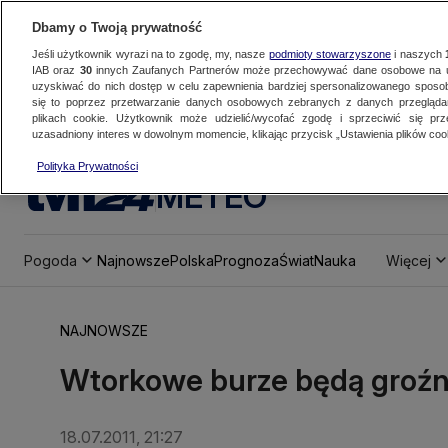
Dbamy o Twoją prywatność
Jeśli użytkownik wyrazi na to zgodę, my, nasze
podmioty stowarzyszone
i naszych
IAB oraz
30
innych Zaufanych Partnerów może przechowywać dane osobowe na ur
uzyskiwać do nich dostęp w celu zapewnienia bardziej spersonalizowanego sposo
się to poprzez przetwarzanie danych osobowych zebranych z danych przegląd
plikach cookie. Użytkownik może udzielić/wycofać zgodę i sprzeciwić się pr
uzasadniony interes w dowolnym momencie, klikając przycisk „Ustawienia plików cook
Polityka Prywatności
METEO
Pogoda
Najnowsze
Polska
Prognoza
Świat
Nauka
Więcej
NAJNOWSZE
Wtorkowe burze będą groźn
18.07.2011, 21:27