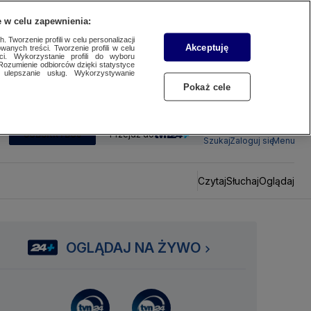
 w celu zapewnienia:
 Tworzenie profili w celu personalizacji
Akceptuję
wanych treści. Tworzenie profili w celu
ci. Wykorzystanie profili do wyboru
Rozumienie odbiorców dzięki statystyce
ulepszanie usług. Wykorzystywanie
Pokaż cele
SUBSKRYBUJ
Przejdź do
Szukaj
Zaloguj się
Menu
Czytaj
Słuchaj
Oglądaj
OGLĄDAJ NA ŻYWO