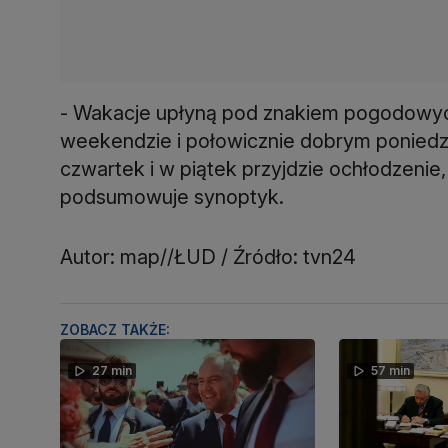
- Wakacje upłyną pod znakiem pogodowyc
weekendzie i połowicznie dobrym poniedzi
czwartek i w piątek przyjdzie ochłodzenie
podsumowuje synoptyk.
Autor: map//ŁUD / Źródło: tvn24
ZOBACZ TAKŻE:
27 min
57 min