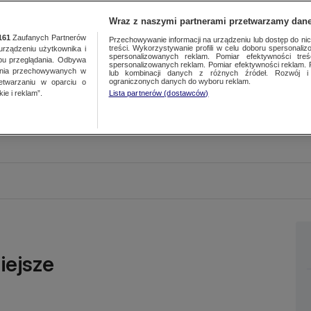
Wraz z naszymi partnerami przetwarzamy dane
161
Zaufanych Partnerów
Przechowywanie informacji na urządzeniu lub dostęp do nich.
treści. Wykorzystywanie profili w celu doboru spersonalizo
ządzeniu użytkownika i
spersonalizowanych reklam. Pomiar efektywności treś
bu przeglądania. Odbywa
spersonalizowanych reklam. Pomiar efektywności reklam. 
ania przechowywanych w
lub kombinacji danych z różnych źródeł. Rozwój i 
ograniczonych danych do wyboru reklam.
zetwarzaniu w oparciu o
ie i reklam”.
Lista partnerów (dostawców)
iejsze