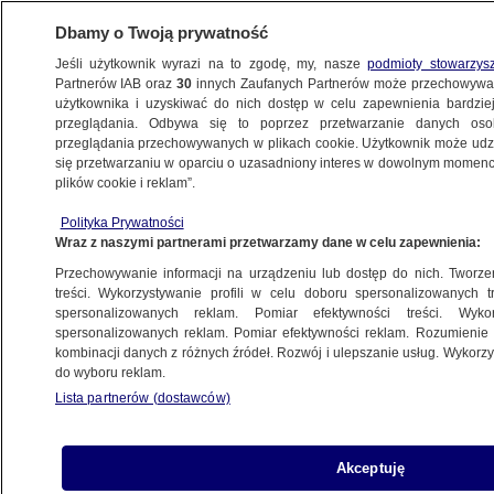
Dbamy o Twoją prywatność
Jeśli użytkownik wyrazi na to zgodę, my, nasze
podmioty stowarzys
Partnerów IAB oraz
30
innych Zaufanych Partnerów może przechowywa
METEO
użytkownika i uzyskiwać do nich dostęp w celu zapewnienia bardzi
przeglądania. Odbywa się to poprzez przetwarzanie danych os
przeglądania przechowywanych w plikach cookie. Użytkownik może udzie
NAJNOWSZE
się przetwarzaniu w oparciu o uzasadniony interes w dowolnym momencie
plików cookie i reklam”.
W dzień termometry pokażą nawet 11
stopni
Polityka Prywatności
Wraz z naszymi partnerami przetwarzamy dane w celu zapewnienia:
POGODA
Przechowywanie informacji na urządzeniu lub dostęp do nich. Tworzeni
treści. Wykorzystywanie profili w celu doboru spersonalizowanych tr
spersonalizowanych reklam. Pomiar efektywności treści. Wyko
Smog smogowi nierówny. Ten
spersonalizowanych reklam. Pomiar efektywności reklam. Rozumienie o
węglowy jest "znacznie bardziej
kombinacji danych z różnych źródeł. Rozwój i ulepszanie usług. Wykor
do wyboru reklam.
szkodliwy, niż sądziliśmy"
Lista partnerów (dostawców)
SMOG
Trąba powietrzna nad Wielkopolską.
Akceptuję
Żywioł szalał zaledwie moment