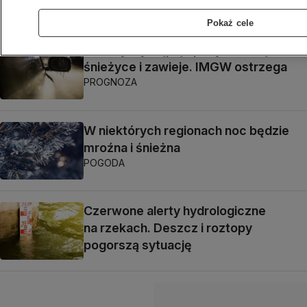
POLSKA
Pokaż cele
W nocy wystąpią opady marznące,
śnieżyce i zawieje. IMGW ostrzega
PROGNOZA
W niektórych regionach noc będzie
mroźna i śnieżna
POGODA
Czerwone alerty hydrologiczne
na rzekach. Deszcz i roztopy
pogorszą sytuację