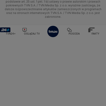
podstawie art. 25 ust. 1 pkt. 1 b) ustawy o prawie autorskim i prawach
Kujawsko-pomorskie
Ze świata
Siatkówka
Tech
HGTV
Oglądaj na TV
Pogoda Krynica Morska
Pogoda Kutno
pokrewnych TVN S.A. / TVN Media Sp. z o.o. wyraźnie zastrzega, że
dalsze rozpowszechnianie artykułów zamieszczonych w programach
Pogoda Gniezno
Pogoda Jelenia Góra
Lublin
Tech
F1
Nauka
TVN Turbo
Zrealizuj voucher
oraz na stronach internetowych TVN S.A. / TVN Media Sp. z o.o. jest
Pogoda Sandomierz
Pogoda Tarnowskie Góry
zabronione.
Lubuskie
Moto
Pogoda Kołobrzeg
Rozrywka
Pogoda Kalisz
TVN Style
Pogoda Krynica-Zdrój
Pogoda Szklarska Poręba
Olsztyn
Dla seniora
TVN7
Pogoda Suwałki
Pogoda Radom
TVN24+
OGLĄDAJ TV
POGODA
FAKTY
Opole
Turystyka
TTV
Rzeszów
Szczecin
Białystok