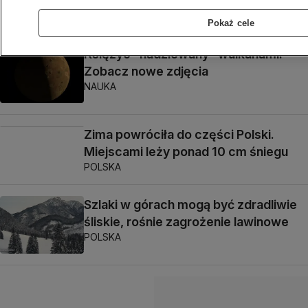
ŚWIAT
Pokaż cele
Księżyc "nadziewany" wulkanami.
Zobacz nowe zdjęcia
NAUKA
Zima powróciła do części Polski.
Miejscami leży ponad 10 cm śniegu
POLSKA
Szlaki w górach mogą być zdradliwie
śliskie, rośnie zagrożenie lawinowe
POLSKA