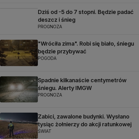
Dziś od -5 do 7 stopni. Będzie padać
deszcz i śnieg
PROGNOZA
"Wróciła zima". Robi się biało, śniegu
będzie przybywać
POGODA
Spadnie kilkanaście centymetrów
śniegu. Alerty IMGW
PROGNOZA
Zabici, zawalone budynki. Wysłano
tysiąc żołnierzy do akcji ratunkowej
ŚWIAT