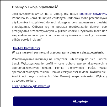
Dbamy o Twoją prywatność
Jeśli użytkownik wyrazi na to zgodę, my, nasze
podmioty stowarzys
Partnerów IAB oraz
30
innych Zaufanych Partnerów może przechowywa
METEO
użytkownika i uzyskiwać do nich dostęp w celu zapewnienia bardzi
przeglądania. Odbywa się to poprzez przetwarzanie danych os
przeglądania przechowywanych w plikach cookie. Użytkownik może udzie
NAJNOWSZE
się przetwarzaniu w oparciu o uzasadniony interes w dowolnym momencie
plików cookie i reklam”.
Zrobi się bardzo niebezpiecznie.
Wydano pomarańczowe alerty
Polityka Prywatności
Wraz z naszymi partnerami przetwarzamy dane w celu zapewnienia:
PROGNOZA
Przechowywanie informacji na urządzeniu lub dostęp do nich. Tworzeni
treści. Wykorzystywanie profili w celu doboru spersonalizowanych tr
spersonalizowanych reklam. Pomiar efektywności treści. Wyko
Mróz będzie wdzierać się coraz
spersonalizowanych reklam. Pomiar efektywności reklam. Rozumienie o
śmielej, śnieg spadnie w całym kraju
kombinacji danych z różnych źródeł. Rozwój i ulepszanie usług. Wykor
PROGNOZA
do wyboru reklam.
Lista partnerów (dostawców)
Atak rekina na Hawajach. Nie żyje 39-
Akceptuję
latek