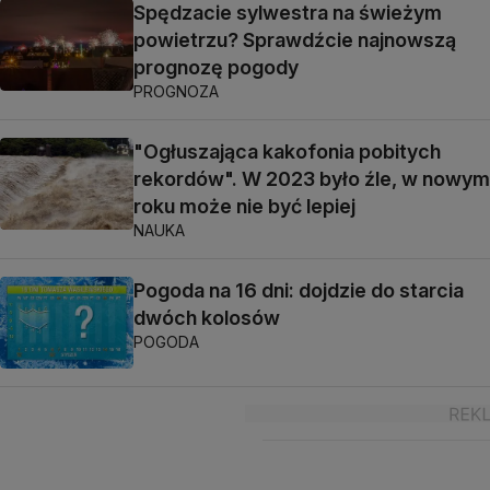
Spędzacie sylwestra na świeżym
powietrzu? Sprawdźcie najnowszą
prognozę pogody
PROGNOZA
"Ogłuszająca kakofonia pobitych
rekordów". W 2023 było źle, w nowym
roku może nie być lepiej
NAUKA
Pogoda na 16 dni: dojdzie do starcia
dwóch kolosów
POGODA