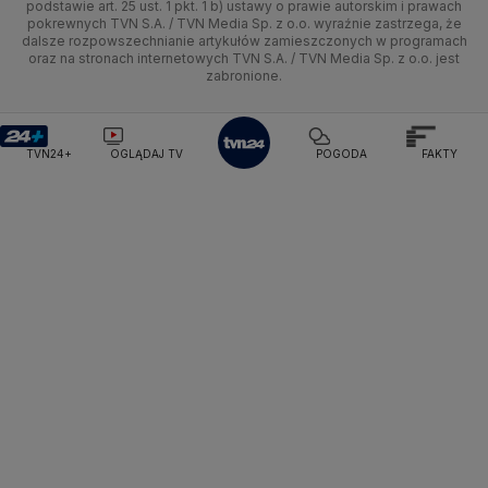
podstawie art. 25 ust. 1 pkt. 1 b) ustawy o prawie autorskim i prawach
Kujawsko-pomorskie
Ze świata
Siatkówka
Tech
HGTV
Oglądaj na TV
Pogoda Krynica Morska
Pogoda Kutno
pokrewnych TVN S.A. / TVN Media Sp. z o.o. wyraźnie zastrzega, że
dalsze rozpowszechnianie artykułów zamieszczonych w programach
Pogoda Gniezno
Pogoda Jelenia Góra
Lublin
Tech
F1
Nauka
TVN Turbo
Zrealizuj voucher
oraz na stronach internetowych TVN S.A. / TVN Media Sp. z o.o. jest
Pogoda Sandomierz
Pogoda Tarnowskie Góry
zabronione.
Lubuskie
Moto
Pogoda Kołobrzeg
Rozrywka
Pogoda Kalisz
TVN Style
Pogoda Krynica-Zdrój
Pogoda Szklarska Poręba
Olsztyn
Dla seniora
TVN7
Pogoda Suwałki
Pogoda Radom
TVN24+
OGLĄDAJ TV
POGODA
FAKTY
Opole
Turystyka
TTV
Rzeszów
Szczecin
Białystok