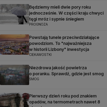
Będziemy mieli dwie pory roku
jednocześnie. W części kraju chwyci
tęgi mróz i sypnie śniegiem
PROGNOZA
Powstają tunele przeciwdziałające
powodziom. To "najważniejsza
w historii Lizbony" inwestycja
CIEKAWOSTKI
Niezdrowa jakość powietrza
o poranku. Sprawdź, gdzie jest smog
SMOG
Pierwszy dzień roku pod znakiem
opadów, na termometrach nawet 8