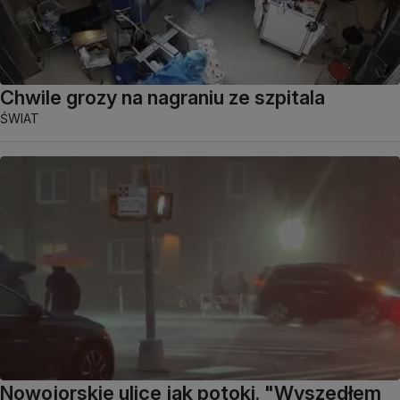
Chwile grozy na nagraniu ze szpitala
ŚWIAT
Nowojorskie ulice jak potoki. "Wyszedłem