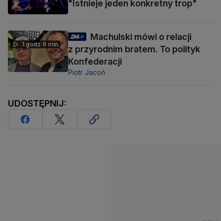
"Istnieje jeden konkretny trop"
Machulski mówi o relacji
1 godz 6 min
z przyrodnim bratem. To polityk
Konfederacji
Piotr Jacoń
UDOSTĘPNIJ: