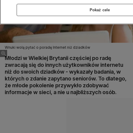
Pokaż cele
Wnuki wolą pytać o poradę Internet niż dziadków
Młodzi w Wielkiej Brytanii częściej po radę
zwracają się do innych użytkowników internetu
niż do swoich dziadków - wykazały badania, w
których o zdanie zapytano seniorów. To dlatego,
że młode pokolenie przywykło zdobywać
informacje w sieci, a nie u najbliższych osób.