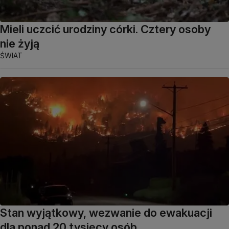
Mieli uczcić urodziny córki. Cztery osoby
nie żyją
ŚWIAT
Stan wyjątkowy, wezwanie do ewakuacji
dla ponad 20 tysięcy osób