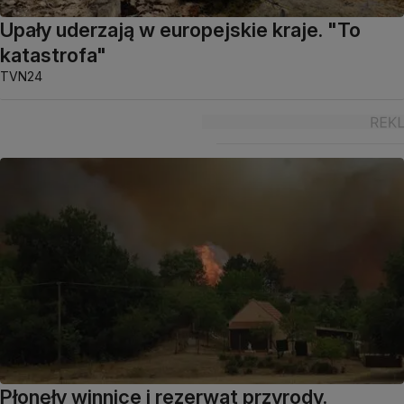
Upały uderzają w europejskie kraje. "To
katastrofa"
TVN24
Płonęły winnice i rezerwat przyrody.