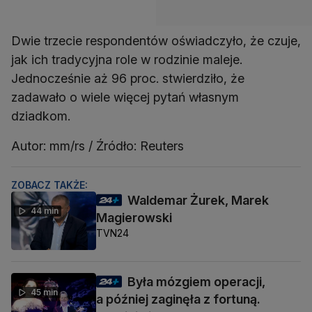
Dwie trzecie respondentów oświadczyło, że czuje,
jak ich tradycyjna role w rodzinie maleje.
Jednocześnie aż 96 proc. stwierdziło, że
zadawało o wiele więcej pytań własnym
dziadkom.
Autor: mm/rs / Źródło: Reuters
ZOBACZ TAKŻE:
Waldemar Żurek, Marek
44 min
Magierowski
TVN24
Była mózgiem operacji,
45 min
a później zaginęła z fortuną.