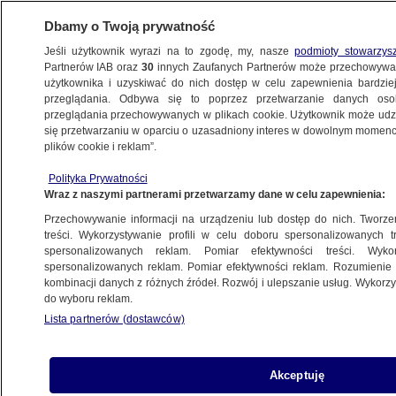
Dbamy o Twoją prywatność
Jeśli użytkownik wyrazi na to zgodę, my, nasze
podmioty stowarzys
Partnerów IAB oraz
30
innych Zaufanych Partnerów może przechowywa
METEO
użytkownika i uzyskiwać do nich dostęp w celu zapewnienia bardzi
przeglądania. Odbywa się to poprzez przetwarzanie danych os
przeglądania przechowywanych w plikach cookie. Użytkownik może udzie
NAJNOWSZE
się przetwarzaniu w oparciu o uzasadniony interes w dowolnym momencie
plików cookie i reklam”.
Od dziadka i babci wolą Wujka Googla
Polityka Prywatności
i Ciocię Wikipedię
Wraz z naszymi partnerami przetwarzamy dane w celu zapewnienia:
Przechowywanie informacji na urządzeniu lub dostęp do nich. Tworzeni
1.03.2013, 11:42
treści. Wykorzystywanie profili w celu doboru spersonalizowanych tr
spersonalizowanych reklam. Pomiar efektywności treści. Wyko
spersonalizowanych reklam. Pomiar efektywności reklam. Rozumienie o
Udostępnij
kombinacji danych z różnych źródeł. Rozwój i ulepszanie usług. Wykor
do wyboru reklam.
Lista partnerów (dostawców)
Akceptuję