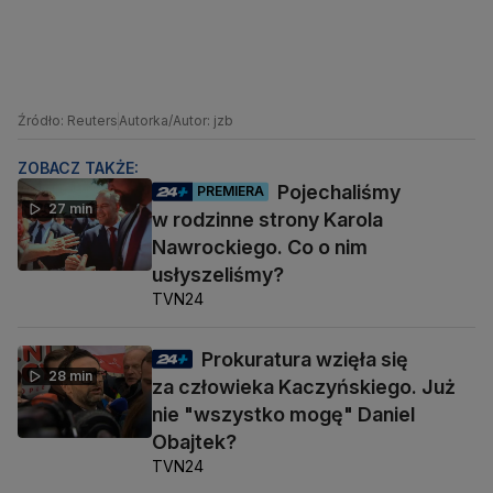
Źródło: Reuters
Autorka/Autor: jzb
ZOBACZ TAKŻE:
Pojechaliśmy
PREMIERA
27 min
w rodzinne strony Karola
Nawrockiego. Co o nim
usłyszeliśmy?
TVN24
Prokuratura wzięła się
28 min
za człowieka Kaczyńskiego. Już
nie "wszystko mogę" Daniel
Obajtek?
TVN24