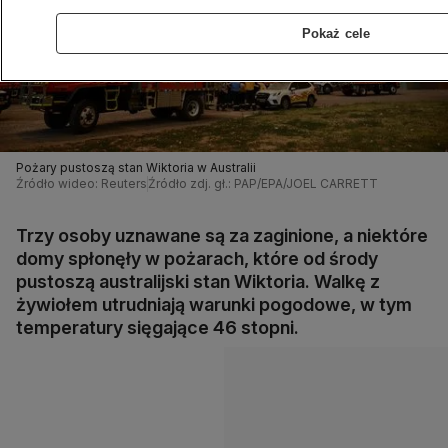
Pokaż cele
Pożary pustoszą stan Wiktoria w Australii
Źródło wideo: Reuters
Źródło zdj. gł.: PAP/EPA/JOEL CARRETT
Trzy osoby uznawane są za zaginione, a niektóre
domy spłonęły w pożarach, które od środy
pustoszą australijski stan Wiktoria. Walkę z
żywiołem utrudniają warunki pogodowe, w tym
temperatury sięgające 46 stopni.