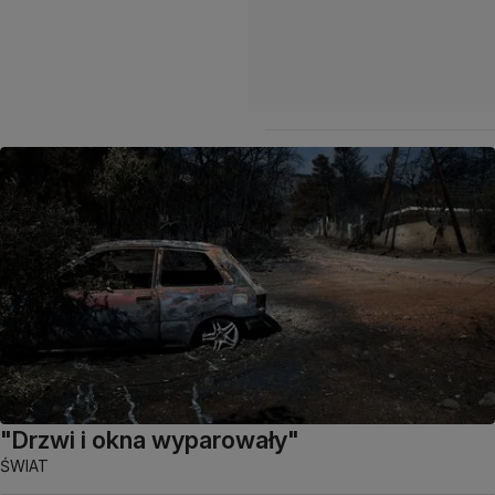
"Drzwi i okna wyparowały"
ŚWIAT