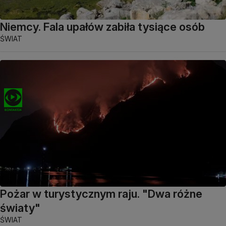
Niemcy. Fala upałów zabiła tysiące osób
ŚWIAT
Pożar w turystycznym raju. "Dwa różne
światy"
ŚWIAT