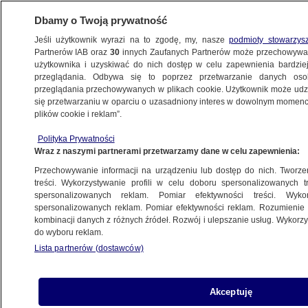
Dbamy o Twoją prywatność
Jeśli użytkownik wyrazi na to zgodę, my, nasze
podmioty stowarzys
Partnerów IAB oraz
30
innych Zaufanych Partnerów może przechowywa
METEO
użytkownika i uzyskiwać do nich dostęp w celu zapewnienia bardzi
przeglądania. Odbywa się to poprzez przetwarzanie danych os
przeglądania przechowywanych w plikach cookie. Użytkownik może udzie
ŚWIAT
się przetwarzaniu w oparciu o uzasadniony interes w dowolnym momencie
plików cookie i reklam”.
Pożary buszu w Australii. "Wszystko, co
Polityka Prywatności
mieliśmy, przepadło"
Wraz z naszymi partnerami przetwarzamy dane w celu zapewnienia:
Przechowywanie informacji na urządzeniu lub dostęp do nich. Tworzeni
9.01.2026, 19:38
treści. Wykorzystywanie profili w celu doboru spersonalizowanych tr
spersonalizowanych reklam. Pomiar efektywności treści. Wyko
Posłuchaj artykułu
spersonalizowanych reklam. Pomiar efektywności reklam. Rozumienie o
Czyta lektor AI
kombinacji danych z różnych źródeł. Rozwój i ulepszanie usług. Wykor
do wyboru reklam.
Lista partnerów (dostawców)
Akceptuję