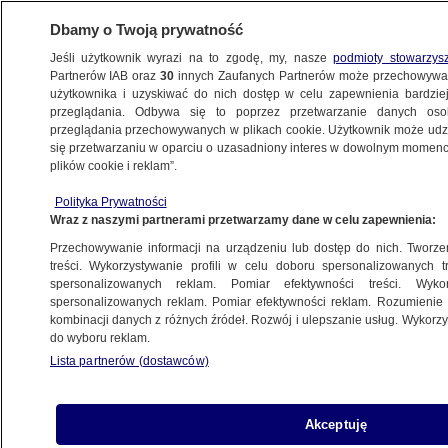
Dbamy o Twoją prywatność
Jeśli użytkownik wyrazi na to zgodę, my, nasze
podmioty stowarzys
Partnerów IAB oraz
30
innych Zaufanych Partnerów może przechowywa
użytkownika i uzyskiwać do nich dostęp w celu zapewnienia bardzi
przeglądania. Odbywa się to poprzez przetwarzanie danych os
przeglądania przechowywanych w plikach cookie. Użytkownik może udzie
POLSKA
się przetwarzaniu w oparciu o uzasadniony interes w dowolnym momencie
plików cookie i reklam”.
Śledztwo ws. nacisków na prokuratora
Polityka Prywatności
umorzone
Wraz z naszymi partnerami przetwarzamy dane w celu zapewnienia:
Przechowywanie informacji na urządzeniu lub dostęp do nich. Tworzeni
26.03.2012, 17:43
Aktualizacja:
26.03.2012, 19:24
treści. Wykorzystywanie profili w celu doboru spersonalizowanych tr
spersonalizowanych reklam. Pomiar efektywności treści. Wyko
spersonalizowanych reklam. Pomiar efektywności reklam. Rozumienie o
Udostępnij
kombinacji danych z różnych źródeł. Rozwój i ulepszanie usług. Wykor
do wyboru reklam.
Lista partnerów (dostawców)
Akceptuję