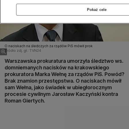
Pokaż cele
O naciskach na śledczych za rządów PiS mówił prok
Źródło zdj. gł.: TVN24
Warszawska prokuratura umorzyła śledztwo ws.
domniemanych nacisków na krakowskiego
prokuratora Marka Wełnę za rządów PiS. Powód?
Brak znamion przestępstwa. O naciskach mówił
sam Wełna, jako świadek w ubiegłorocznym
procesie cywilnym Jarosław Kaczyński kontra
Roman Giertych.