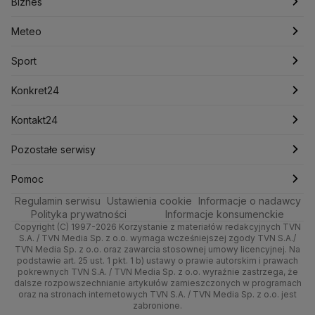
Fakty po Faktach
Łódź
Biznes
Maków Mazowiecki
Kabaty
Ministerstwo Infrastruktury
Miasteczko Wilanów
Białołęka
Meteo
Artykuły
Fakty o Świecie
Katowice
Najnowsze
Meteo
Giełda Papierów Wartościowych
KRRiT
Józefów
Drogi w Polsce
Bielany
Sport
Newslettery
Ludzie Faktów
Kraków
Notowania
Pogoda godzinowa
Sport
Europejski Trybunał Praw Człowieka
CBA
Młynów
Mokotów
Zdrowie
Poznań
Pieniądze
Bródno
Pogoda długoterminowa
Ciechanów
Jelonki
Amnesty International
Piłka Nożna
Konkret24
Alert RCB
Ambasada USA w Polsce
Ochota
Technologia
Trójmiasto
Nieruchomości
Pogoda na jutro
Tenis
Najnowsze
Kontakt24
Agencja Bezpieczeństwa Wewnętrznego
ABW
Falenica
Augustów
Żerań
Praga Północ
Kultura i styl
Wrocław
Rynki
Pogoda na weekend
Kolarstwo
Polska
Najnowsze
Pozostałe serwisy
Biuro Bezpieczeństwa Narodowego
Łomianki
Praga Południe
Ciekawostki
Kielce
Dla firm
Najnowsze
Skoki Narciarskie
Świat
Gorące Tematy
TVN
Pomoc
Rembertów
Regulamin serwisu
Quizy
Ustawienia cookie
Informacje o nadawcy
Kujawsko-pomorskie
Handel
Polska
Sporty zimowe
Polityka
Wyślij zgłoszenie
Dzień Dobry TVN
Centrum pomocy
Polityka prywatności
Informacje konsumenckie
Copyright (C) 1997-2026 Korzystanie z materiałów redakcyjnych TVN
Śródmieście
Lublin
Ze świata
Prognoza
Lekkoatletyka
Zdrowie
Uwaga TVN
Test zgodności
S.A. / TVN Media Sp. z o.o. wymaga wcześniejszej zgody TVN S.A./
TVN Media Sp. z o.o. oraz zawarcia stosownej umowy licencyjnej. Na
Targówek
Lubuskie
podstawie art. 25 ust. 1 pkt. 1 b) ustawy o prawie autorskim i prawach
Tech
Świat
Siatkówka
Tech
HGTV
Oglądaj na TV
pokrewnych TVN S.A. / TVN Media Sp. z o.o. wyraźnie zastrzega, że
dalsze rozpowszechnianie artykułów zamieszczonych w programach
Ursus
Olsztyn
Moto
Nauka
F1
Nauka
TVN Turbo
Zrealizuj voucher
oraz na stronach internetowych TVN S.A. / TVN Media Sp. z o.o. jest
zabronione.