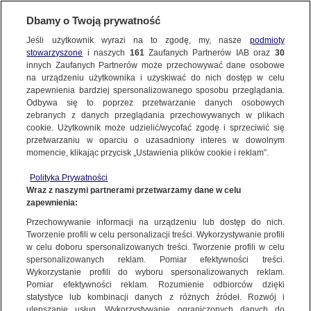
Dbamy o Twoją prywatność
WARSZAWA
Jeśli użytkownik wyrazi na to zgodę, my, nasze
podmioty
stowarzyszone
i naszych
161
Zaufanych Partnerów IAB oraz
30
WAWER
innych Zaufanych Partnerów może przechowywać dane osobowe
na urządzeniu użytkownika i uzyskiwać do nich dostęp w celu
Zmarł architekt, współtwórca Centrum
zapewnienia bardziej spersonalizowanego sposobu przeglądania.
Zdrowia Dziecka
Odbywa się to poprzez przetwarzanie danych osobowych
zebranych z danych przeglądania przechowywanych w plikach
cookie. Użytkownik może udzielić/wycofać zgodę i sprzeciwić się
4.06.2025, 14:34
przetwarzaniu w oparciu o uzasadniony interes w dowolnym
momencie, klikając przycisk „Ustawienia plików cookie i reklam”.
Udostępnij
Polityka Prywatności
Wraz z naszymi partnerami przetwarzamy dane w celu
zapewnienia:
Przechowywanie informacji na urządzeniu lub dostęp do nich.
Tworzenie profili w celu personalizacji treści. Wykorzystywanie profili
w celu doboru spersonalizowanych treści. Tworzenie profili w celu
spersonalizowanych reklam. Pomiar efektywności treści.
Wykorzystanie profili do wyboru spersonalizowanych reklam.
Pomiar efektywności reklam. Rozumienie odbiorców dzięki
statystyce lub kombinacji danych z różnych źródeł. Rozwój i
ulepszanie usług. Wykorzystywanie ograniczonych danych do