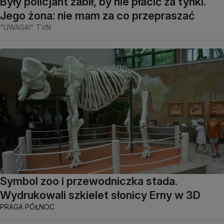
Były policjant zabił, by nie płacić za tynki.
Jego żona: nie mam za co przepraszać
"UWAGA!" TVN
Symbol zoo i przewodniczka stada.
Wydrukowali szkielet słonicy Erny w 3D
PRAGA PÓŁNOC