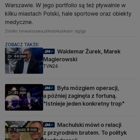
Warszawie. W jego portfolio są też pływalnie w
kilku miastach Polski, hale sportowe oraz obiekty
medyczne.
Źródło: tvnwarszawa.pl
Autorka/Autor: dg/gp
ZOBACZ TAKŻE:
Waldemar Żurek, Marek
44 min
Magierowski
TVN24
Była mózgiem operacji,
45 min
a później zaginęła z fortuną.
"Istnieje jeden konkretny trop"
Machulski mówi o relacji
1 godz 6 min
z przyrodnim bratem. To polityk