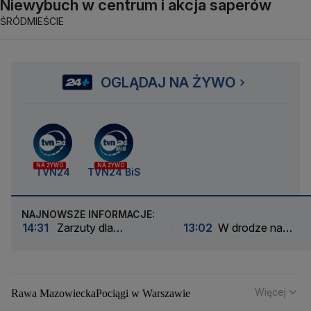
Niewybuch w centrum i akcja saperów
ŚRÓDMIEŚCIE
OGLĄDAJ NA ŻYWO
NA ŻYWO
NA ŻYWO
TVN24
TVN24 BiS
NAJNOWSZE INFORMACJE:
14:31
Zarzuty dla
13:02
W drodze na
kierowcy i pasażerki po
egzamin syna prawo jaz
kontroli drogowej
stracił ojciec
Więcej
Rawa Mazowiecka
Pociągi w Warszawie
Powstanie Warszawskie
Remonty dróg