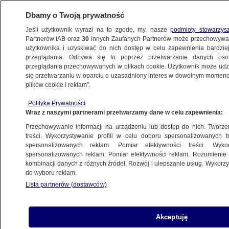
Dbamy o Twoją prywatność
Jeśli użytkownik wyrazi na to zgodę, my, nasze
podmioty stowarzys
Partnerów IAB oraz
30
innych Zaufanych Partnerów może przechowywa
WARSZAWA
użytkownika i uzyskiwać do nich dostęp w celu zapewnienia bardzi
przeglądania. Odbywa się to poprzez przetwarzanie danych os
przeglądania przechowywanych w plikach cookie. Użytkownik może udzie
ULICE
się przetwarzaniu w oparciu o uzasadniony interes w dowolnym momencie
plików cookie i reklam”.
Kolizja dwóch aut we Włochach
Polityka Prywatności
Wraz z naszymi partnerami przetwarzamy dane w celu zapewnienia:
18.05.2023, 14:39
Przechowywanie informacji na urządzeniu lub dostęp do nich. Tworzeni
treści. Wykorzystywanie profili w celu doboru spersonalizowanych tr
Udostępnij
spersonalizowanych reklam. Pomiar efektywności treści. Wyko
spersonalizowanych reklam. Pomiar efektywności reklam. Rozumienie o
kombinacji danych z różnych źródeł. Rozwój i ulepszanie usług. Wykor
do wyboru reklam.
Lista partnerów (dostawców)
Akceptuję