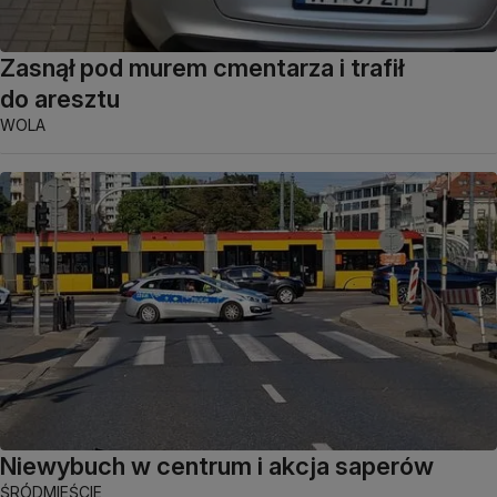
Zasnął pod murem cmentarza i trafił
do aresztu
WOLA
Niewybuch w centrum i akcja saperów
ŚRÓDMIEŚCIE