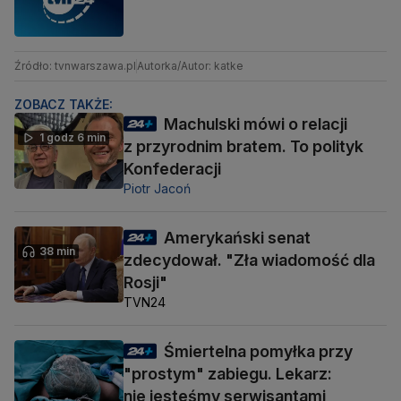
Źródło: tvnwarszawa.pl
Autorka/Autor: katke
ZOBACZ TAKŻE:
Machulski mówi o relacji
1 godz 6 min
z przyrodnim bratem. To polityk
Konfederacji
Piotr Jacoń
Amerykański senat
38 min
zdecydował. "Zła wiadomość dla
Rosji"
TVN24
Śmiertelna pomyłka przy
"prostym" zabiegu. Lekarz:
nie jesteśmy serwisantami