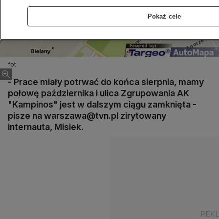
Pokaż cele
fot
- Prace miały potrwać do końca sierpnia, mamy
połowę października i ulica Zgrupowania AK
"Kampinos" jest w dalszym ciągu zamknięta -
pisze na warszawa@tvn.pl zirytowany
internauta, Misiek.