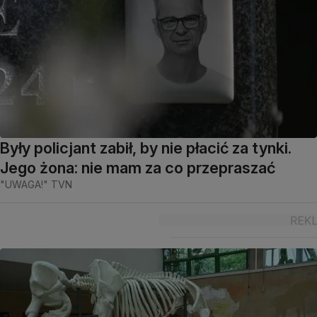
Były policjant zabił, by nie płacić za tynki.
Jego żona: nie mam za co przepraszać
"UWAGA!" TVN