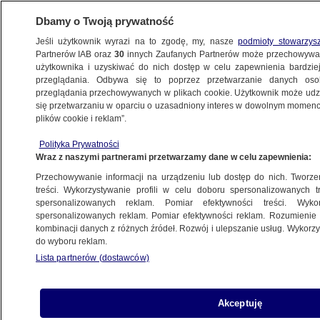
Dbamy o Twoją prywatność
Jeśli użytkownik wyrazi na to zgodę, my, nasze
podmioty stowarzys
Partnerów IAB oraz
30
innych Zaufanych Partnerów może przechowywa
WARSZAWA
użytkownika i uzyskiwać do nich dostęp w celu zapewnienia bardzi
przeglądania. Odbywa się to poprzez przetwarzanie danych os
przeglądania przechowywanych w plikach cookie. Użytkownik może udzie
ULICE
się przetwarzaniu w oparciu o uzasadniony interes w dowolnym momencie
plików cookie i reklam”.
Poślizg na Zgrupowania AK "Kampinos"
Polityka Prywatności
Wraz z naszymi partnerami przetwarzamy dane w celu zapewnienia:
13.10.2011, 06:48
Przechowywanie informacji na urządzeniu lub dostęp do nich. Tworzeni
treści. Wykorzystywanie profili w celu doboru spersonalizowanych tr
Udostępnij
spersonalizowanych reklam. Pomiar efektywności treści. Wyko
spersonalizowanych reklam. Pomiar efektywności reklam. Rozumienie o
kombinacji danych z różnych źródeł. Rozwój i ulepszanie usług. Wykor
do wyboru reklam.
Lista partnerów (dostawców)
Akceptuję