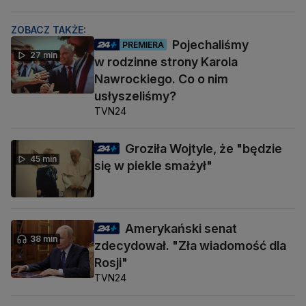
ZOBACZ TAKŻE:
Pojechaliśmy
PREMIERA
27 min
w rodzinne strony Karola
Nawrockiego. Co o nim
usłyszeliśmy?
TVN24
Groziła Wojtyle, że "będzie
45 min
się w piekle smażył"
Amerykański senat
38 min
zdecydował. "Zła wiadomość dla
Rosji"
TVN24