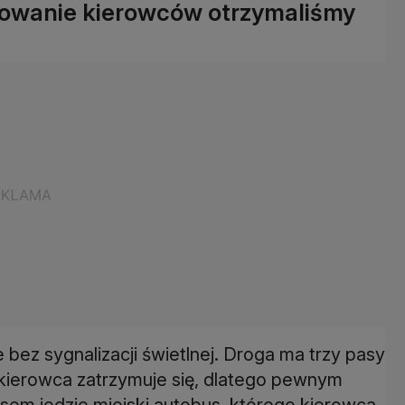
howanie kierowców otrzymaliśmy
bez sygnalizacji świetlnej. Droga ma trzy pasy
 kierowca zatrzymuje się, dlatego pewnym
sem jedzie miejski autobus, którego kierowca