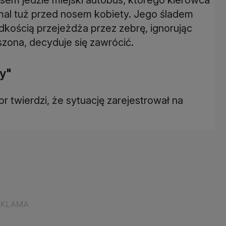
emal tuż przed nosem kobiety. Jego śladem
ędkością przejeżdża przez zebrę, ignorując
szona, decyduje się zawrócić.
dy"
r twierdzi, że sytuację zarejestrował na