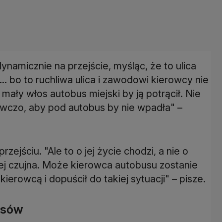
amicznie na przejście, myśląc, że to ulica
j... bo to ruchliwa ulica i zawodowi kierowcy nie
 mały włos autobus miejski by ją potrącił. Nie
egawczo, aby pod autobus by nie wpadła" –
zejściu. "Ale to o jej życie chodzi, a nie o
ej czujna. Może kierowca autobusu zostanie
erowcą i dopuścił do takiej sytuacji" – pisze.
isów