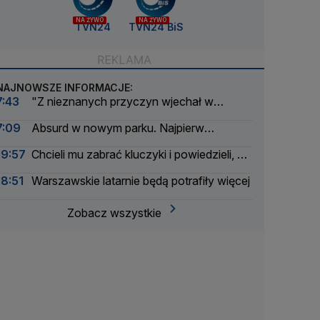
NA ŻYWO
NA ŻYWO
TVN24
TVN24 BiS
NAJNOWSZE INFORMACJE:
7:43
"Z nieznanych przyczyn wjechał w
drzewo". Nie żyje
7:09
Absurd w nowym parku. Najpierw
zablokowali huśtawki, potem je zdemontowali
19:57
Chcieli mu zabrać kluczyki i powiedzieli, że
są policjantami. Wtedy "rzucił się do ucieczki"
18:51
Warszawskie latarnie będą potrafiły więcej
Zobacz wszystkie