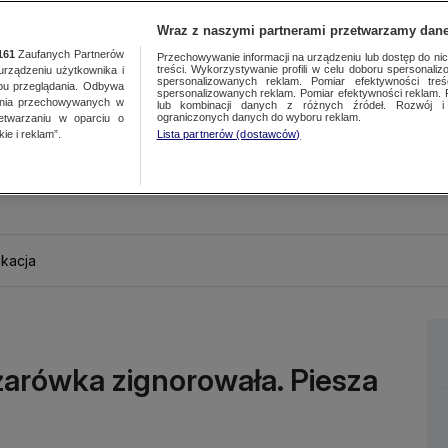
Wraz z naszymi partnerami przetwarzamy dane
161
Zaufanych Partnerów
Przechowywanie informacji na urządzeniu lub dostęp do nich.
treści. Wykorzystywanie profili w celu doboru spersonalizo
ządzeniu użytkownika i
spersonalizowanych reklam. Pomiar efektywności treś
bu przeglądania. Odbywa
spersonalizowanych reklam. Pomiar efektywności reklam. 
ania przechowywanych w
lub kombinacji danych z różnych źródeł. Rozwój i 
ograniczonych danych do wyboru reklam.
zetwarzaniu w oparciu o
ie i reklam”.
Lista partnerów (dostawców)
kacja
ężarówka zignorowała. Piesza