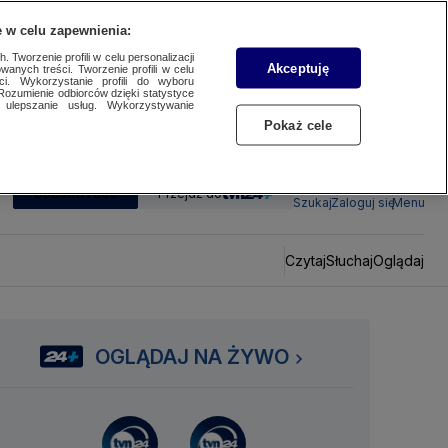
 w celu zapewnienia:
 Tworzenie profili w celu personalizacji
Akceptuję
wanych treści. Tworzenie profili w celu
ci. Wykorzystanie profili do wyboru
Rozumienie odbiorców dzięki statystyce
ulepszanie usług. Wykorzystywanie
Pokaż cele
SUBSKRYBUJ
Przejdź do
Szukaj
Zaloguj się
Menu
Czytaj
Słuchaj
Oglądaj
OGLĄDAJ NA ŻYWO