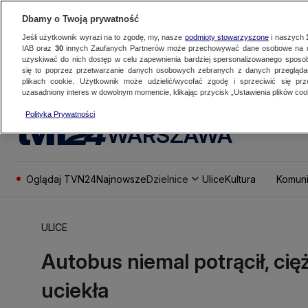
Dbamy o Twoją prywatność
Jeśli użytkownik wyrazi na to zgodę, my, nasze
podmioty stowarzyszone
i naszych
IAB oraz
30
innych Zaufanych Partnerów może przechowywać dane osobowe na ur
uzyskiwać do nich dostęp w celu zapewnienia bardziej spersonalizowanego sposo
się to poprzez przetwarzanie danych osobowych zebranych z danych przegląd
plikach cookie. Użytkownik może udzielić/wycofać zgodę i sprzeciwić się pr
uzasadniony interes w dowolnym momencie, klikając przycisk „Ustawienia plików cook
Polityka Prywatności
WARSZAWA
Oglądaj TVN24
Najnowsze
Dzielnice
Ulice
Kultura
Komuni
ULICE
Autobus niemal potrącił, ci
uciekła