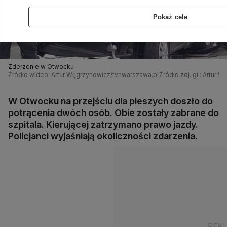
Pokaż cele
Zderzenie w Otwocku
Źródło wideo: Artur Węgrzynowicz/tvnwarszawa.pl
Źródło zdj. gł.: Artur
W Otwocku na przejściu dla pieszych doszło do
potrącenia dwóch osób. Obie zostały zabrane do
szpitala. Kierującej zatrzymano prawo jazdy.
Policjanci wyjaśniają okoliczności zdarzenia.