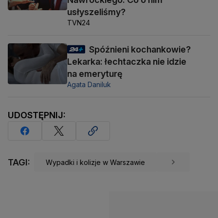
usłyszeliśmy?
TVN24
Spóźnieni kochankowie?
Lekarka: łechtaczka nie idzie
na emeryturę
Agata Daniluk
UDOSTĘPNIJ:
TAGI:
Wypadki i kolizje w Warszawie