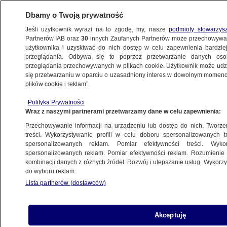
Dbamy o Twoją prywatność
Jeśli użytkownik wyrazi na to zgodę, my, nasze
podmioty stowarzys
Partnerów IAB oraz
30
innych Zaufanych Partnerów może przechowywa
WARSZAWA
użytkownika i uzyskiwać do nich dostęp w celu zapewnienia bardzi
przeglądania. Odbywa się to poprzez przetwarzanie danych os
przeglądania przechowywanych w plikach cookie. Użytkownik może udzie
OKOLICE
się przetwarzaniu w oparciu o uzasadniony interes w dowolnym momencie
plików cookie i reklam”.
Autem wjechała w pieszego i rowerzystkę
Polityka Prywatności
Wraz z naszymi partnerami przetwarzamy dane w celu zapewnienia:
12.09.2024, 11:24
Przechowywanie informacji na urządzeniu lub dostęp do nich. Tworzeni
treści. Wykorzystywanie profili w celu doboru spersonalizowanych tr
Udostępnij
spersonalizowanych reklam. Pomiar efektywności treści. Wyko
spersonalizowanych reklam. Pomiar efektywności reklam. Rozumienie o
kombinacji danych z różnych źródeł. Rozwój i ulepszanie usług. Wykor
do wyboru reklam.
Lista partnerów (dostawców)
Akceptuję