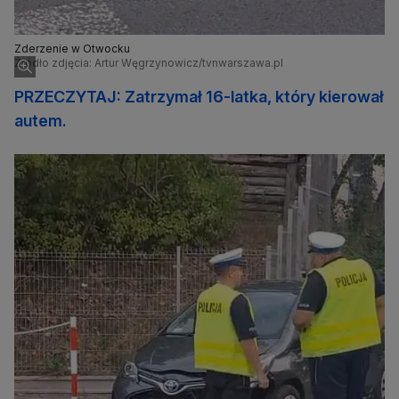
Zderzenie w Otwocku
Źródło zdjęcia: Artur Węgrzynowicz/tvnwarszawa.pl
PRZECZYTAJ: Zatrzymał 16-latka, który kierował
autem.