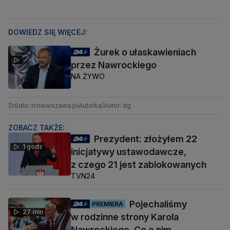
DOWIEDZ SIĘ WIĘCEJ:
Żurek o ułaskawieniach
przez Nawrockiego
NA ŻYWO
Źródło: tvnwarszawa.pl
Autorka/Autor: dg
ZOBACZ TAKŻE:
Prezydent: złożyłem 22
1 godz
inicjatywy ustawodawcze,
z czego 21 jest zablokowanych
TVN24
Pojechaliśmy
PREMIERA
27 min
w rodzinne strony Karola
Nawrockiego. Co o nim