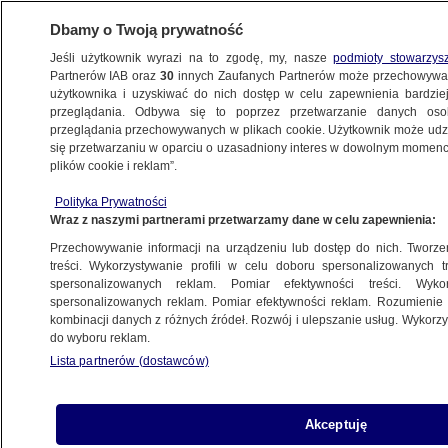
Dbamy o Twoją prywatność
Jeśli użytkownik wyrazi na to zgodę, my, nasze
podmioty stowarzys
Partnerów IAB oraz
30
innych Zaufanych Partnerów może przechowywa
WARSZAWA
użytkownika i uzyskiwać do nich dostęp w celu zapewnienia bardzi
przeglądania. Odbywa się to poprzez przetwarzanie danych os
przeglądania przechowywanych w plikach cookie. Użytkownik może udzie
NAJNOWSZE
się przetwarzaniu w oparciu o uzasadniony interes w dowolnym momencie
plików cookie i reklam”.
Zepsuty dźwig zablokował Białołękę.
Polityka Prywatności
"Całkowity paraliż"
Wraz z naszymi partnerami przetwarzamy dane w celu zapewnienia:
Przechowywanie informacji na urządzeniu lub dostęp do nich. Tworzeni
6.06.2014, 11:40
treści. Wykorzystywanie profili w celu doboru spersonalizowanych tr
spersonalizowanych reklam. Pomiar efektywności treści. Wyko
spersonalizowanych reklam. Pomiar efektywności reklam. Rozumienie o
Udostępnij
kombinacji danych z różnych źródeł. Rozwój i ulepszanie usług. Wykor
do wyboru reklam.
Lista partnerów (dostawców)
Akceptuję