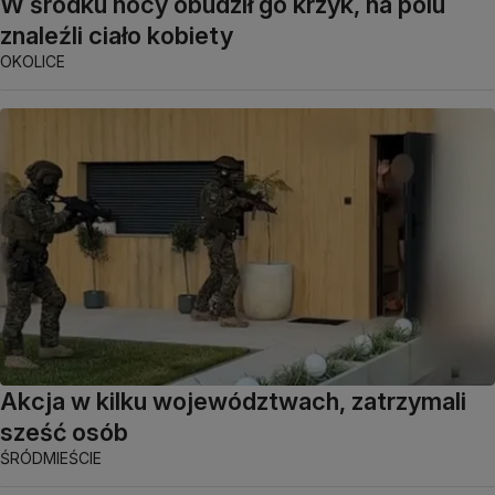
W środku nocy obudził go krzyk, na polu
znaleźli ciało kobiety
OKOLICE
Akcja w kilku województwach, zatrzymali
sześć osób
ŚRÓDMIEŚCIE