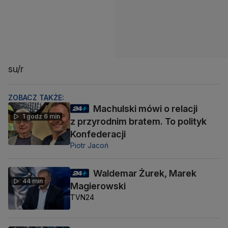
su/r
ZOBACZ TAKŻE:
Machulski mówi o relacji
1 godz 6 min
z przyrodnim bratem. To polityk
Konfederacji
Piotr Jacoń
Waldemar Żurek, Marek
44 min
Magierowski
TVN24