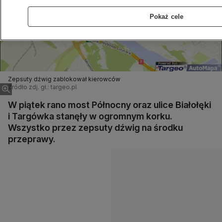
Pokaż cele
Zepsuty dźwig zablokował kierowców
Źródło zdj. gł.: targeo.pl
W piątek rano most Północny oraz ulice Białołęki
i Targówka stanęły w ogromnym korku.
Wszystko przez zepsuty dźwig na środku
przeprawy.