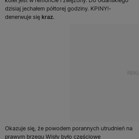
kolei jest w remoncie i zwężony. Do Gdańskiego
dzisiaj jechałem półtorej godziny. KPINY!-
denerwuje się
kraz.
Okazuje się, że powodem porannych utrudnień na
prawym brzegu Wisły było częściowe