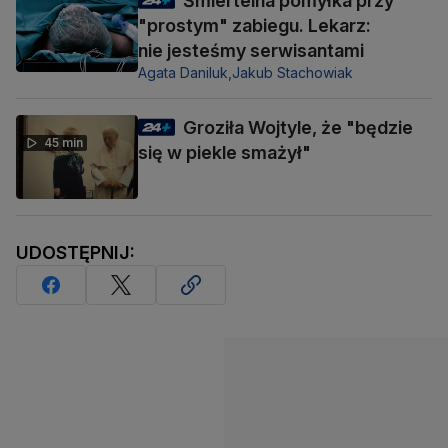
Śmiertelna pomyłka przy
"prostym" zabiegu. Lekarz:
nie jesteśmy serwisantami
Agata Daniluk,
Jakub Stachowiak
Groziła Wojtyle, że "będzie
45 min
się w piekle smażył"
UDOSTĘPNIJ: