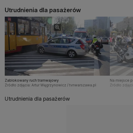
Utrudnienia dla pasażerów
Zablokowany ruch tramwajowy
Na miejsce pr
Źródło zdjęcia: Artur Węgrzynowicz / tvnwarszawa.pl
Źródło zdjęc
Utrudnienia dla pasażerów