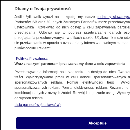
Dbamy o Twoją prywatność
Jeśli użytkownik wyrazi na to zgodę, my, nasze
podmioty stowarzys
Partnerów IAB oraz
30
innych Zaufanych Partnerów może przechowywa
WARSZAWA
użytkownika i uzyskiwać do nich dostęp w celu zapewnienia bardzi
przeglądania. Odbywa się to poprzez przetwarzanie danych os
przeglądania przechowywanych w plikach cookie. Użytkownik może udzie
NAJNOWSZE
się przetwarzaniu w oparciu o uzasadniony interes w dowolnym momencie
plików cookie i reklam”.
Wszedł pod "33". Tramwaje stanęły na pół
Polityka Prywatności
godziny
Wraz z naszymi partnerami przetwarzamy dane w celu zapewnienia:
Przechowywanie informacji na urządzeniu lub dostęp do nich. Tworzeni
23.04.2014, 09:25
treści. Wykorzystywanie profili w celu doboru spersonalizowanych tr
spersonalizowanych reklam. Pomiar efektywności treści. Wyko
spersonalizowanych reklam. Pomiar efektywności reklam. Rozumienie o
Udostępnij
kombinacji danych z różnych źródeł. Rozwój i ulepszanie usług. Wykor
do wyboru reklam.
Lista partnerów (dostawców)
Akceptuję