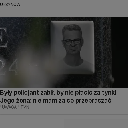
URSYNÓW
Były policjant zabił, by nie płacić za tynki.
Jego żona: nie mam za co przepraszać
"UWAGA!" TVN