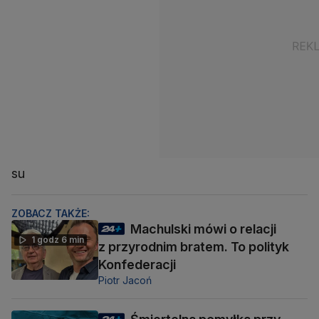
su
ZOBACZ TAKŻE:
Machulski mówi o relacji
1 godz 6 min
z przyrodnim bratem. To polityk
Konfederacji
Piotr Jacoń