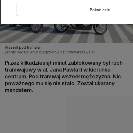
Pokaż cele
Wszedł pod tramwaj
Źródło wideo: Artur Węgrzynowicz / tvnwarszawa.pl
Przez kilkadziesiąt minut zablokowany był ruch
tramwajowy w al. Jana Pawła II w kierunku
centrum. Pod tramwaj wszedł mężczyzna. Nic
poważnego mu się nie stało. Został ukarany
mandatem.