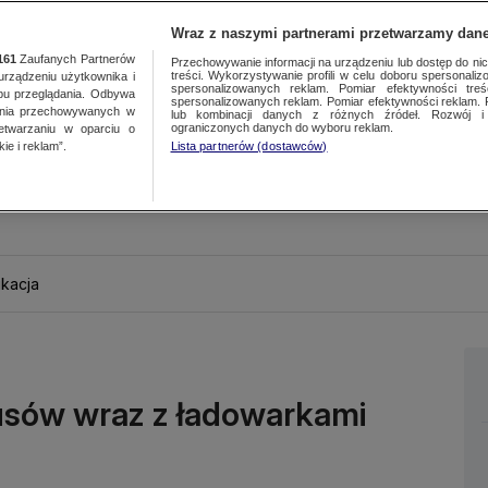
Wraz z naszymi partnerami przetwarzamy dane
161
Zaufanych Partnerów
Przechowywanie informacji na urządzeniu lub dostęp do nich.
treści. Wykorzystywanie profili w celu doboru spersonalizo
ządzeniu użytkownika i
spersonalizowanych reklam. Pomiar efektywności treś
bu przeglądania. Odbywa
spersonalizowanych reklam. Pomiar efektywności reklam. 
ania przechowywanych w
lub kombinacji danych z różnych źródeł. Rozwój i 
ograniczonych danych do wyboru reklam.
zetwarzaniu w oparciu o
ie i reklam”.
Lista partnerów (dostawców)
kacja
usów wraz z ładowarkami