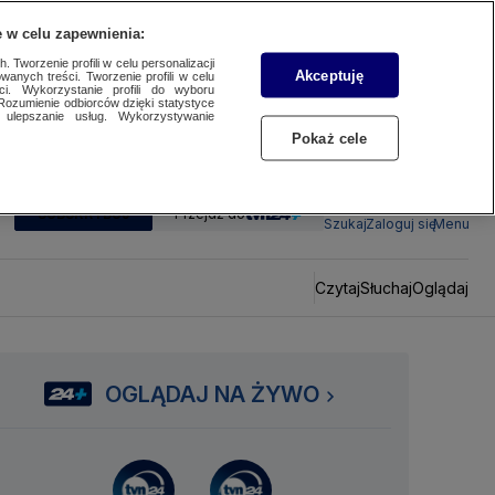
 w celu zapewnienia:
 Tworzenie profili w celu personalizacji
Akceptuję
wanych treści. Tworzenie profili w celu
ci. Wykorzystanie profili do wyboru
Rozumienie odbiorców dzięki statystyce
ulepszanie usług. Wykorzystywanie
Pokaż cele
SUBSKRYBUJ
Przejdź do
Szukaj
Zaloguj się
Menu
Czytaj
Słuchaj
Oglądaj
OGLĄDAJ NA ŻYWO