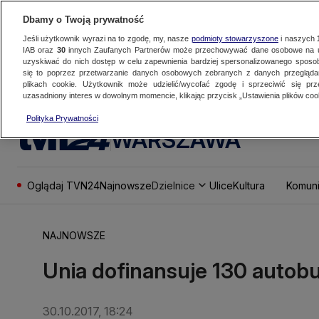
Dbamy o Twoją prywatność
Jeśli użytkownik wyrazi na to zgodę, my, nasze
podmioty stowarzyszone
i naszych
IAB oraz
30
innych Zaufanych Partnerów może przechowywać dane osobowe na ur
uzyskiwać do nich dostęp w celu zapewnienia bardziej spersonalizowanego sposo
się to poprzez przetwarzanie danych osobowych zebranych z danych przegląd
plikach cookie. Użytkownik może udzielić/wycofać zgodę i sprzeciwić się pr
uzasadniony interes w dowolnym momencie, klikając przycisk „Ustawienia plików cook
Polityka Prywatności
WARSZAWA
Oglądaj TVN24
Najnowsze
Dzielnice
Ulice
Kultura
Komuni
NAJNOWSZE
Unia dofinansuje 130 autob
30.10.2017, 18:24