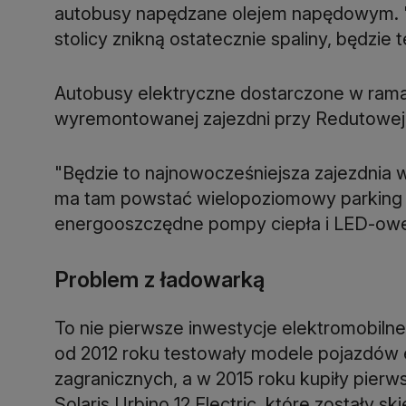
autobusy napędzane olejem napędowym. "
stolicy znikną ostatecznie spaliny, będzie t
Autobusy elektryczne dostarczone w ram
wyremontowanej zajezdni przy Redutowej 
"Będzie to najnowocześniejsza zajezdnia w 
ma tam powstać wielopoziomowy parking
energooszczędne pompy ciepła i LED-owe
Problem z ładowarką
To nie pierwsze inwestycje elektromobilne
od 2012 roku testowały modele pojazdów 
zagranicznych, a w 2015 roku kupiły pierw
Solaris Urbino 12 Electric, które zostały sk