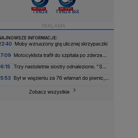
NA ŻYWO
NA ŻYWO
TVN24
TVN24 BiS
NAJNOWSZE INFORMACJE:
22:40
Moby wzruszony grą ulicznej skrzypaczki
17:09
Motocyklista trafił do szpitala po zderzeniu
z busem
16:15
Trzy nastoletnie siostry odnalezione. "Są
bezpieczne"
15:53
Był w więzieniu za 76 włamań do piwnic,
odpowie za 11 kolejnych
Zobacz wszystkie