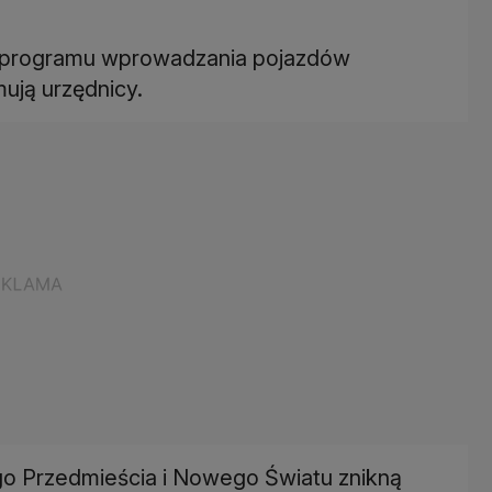
t programu wprowadzania pojazdów
mują urzędnicy.
ego Przedmieścia i Nowego Światu znikną