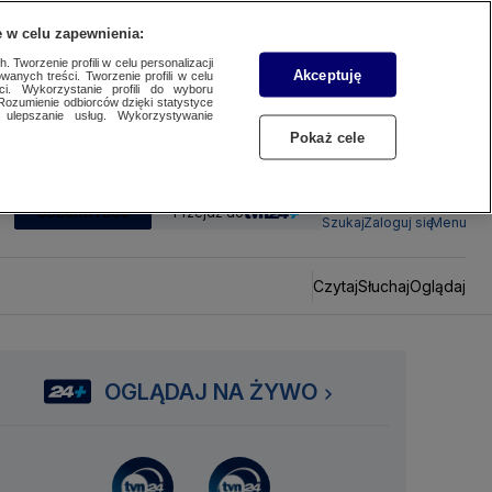
 w celu zapewnienia:
 Tworzenie profili w celu personalizacji
Akceptuję
wanych treści. Tworzenie profili w celu
ci. Wykorzystanie profili do wyboru
Rozumienie odbiorców dzięki statystyce
ulepszanie usług. Wykorzystywanie
Pokaż cele
SUBSKRYBUJ
Przejdź do
Szukaj
Zaloguj się
Menu
Czytaj
Słuchaj
Oglądaj
OGLĄDAJ NA ŻYWO