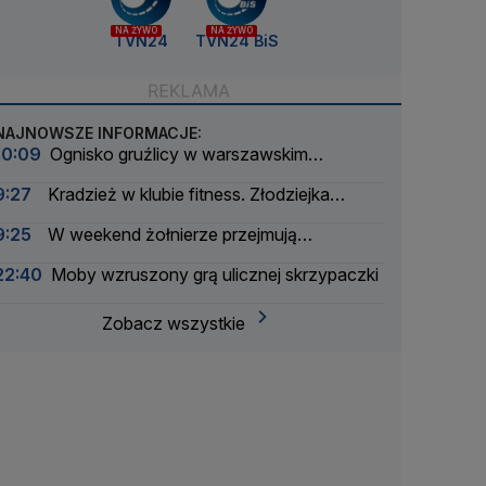
NA ŻYWO
NA ŻYWO
TVN24
TVN24 BiS
NAJNOWSZE INFORMACJE:
10:09
Ognisko gruźlicy w warszawskim
przedszkolu
9:27
Kradzież w klubie fitness. Złodziejka
"zdobycze" próbowała wysłać za granicę
9:25
W weekend żołnierze przejmują
Wisłostradę. Ćwiczenia przed defiladą
22:40
Moby wzruszony grą ulicznej skrzypaczki
Zobacz wszystkie