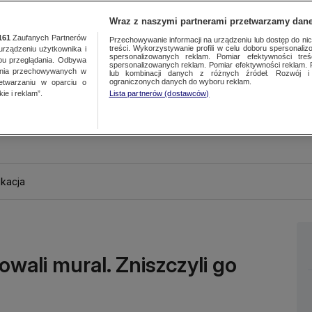
Wraz z naszymi partnerami przetwarzamy dane
161
Zaufanych Partnerów
Przechowywanie informacji na urządzeniu lub dostęp do nich.
treści. Wykorzystywanie profili w celu doboru spersonalizo
ządzeniu użytkownika i
spersonalizowanych reklam. Pomiar efektywności treś
bu przeglądania. Odbywa
spersonalizowanych reklam. Pomiar efektywności reklam. 
ania przechowywanych w
lub kombinacji danych z różnych źródeł. Rozwój i 
ograniczonych danych do wyboru reklam.
zetwarzaniu w oparciu o
ie i reklam”.
Lista partnerów (dostawców)
kacja
wali mural. Zniszczyli go