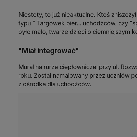
Niestety, to już nieaktualne. Ktoś zniszc
typu " Targówek pier... uchodźców, czy "sp
było mało, twarze dzieci o ciemniejszym k
"Miał integrować"
Mural na rurze ciepłowniczej przy ul. Ro
roku. Został namalowany przez uczniów pob
z ośrodka dla uchodźców.