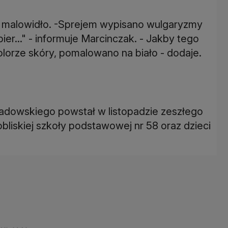
zył malowidło. -Sprejem wypisano wulgaryzmy
ier..." - informuje Marcinczak. - Jakby tego
olorze skóry, pomalowano na biało - dodaje.
zwadowskiego powstał w listopadzie zeszłego
liskiej szkoły podstawowej nr 58 oraz dzieci