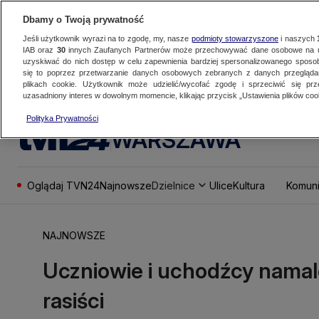
Dbamy o Twoją prywatność
Jeśli użytkownik wyrazi na to zgodę, my, nasze
podmioty stowarzyszone
i naszych
IAB oraz
30
innych Zaufanych Partnerów może przechowywać dane osobowe na ur
uzyskiwać do nich dostęp w celu zapewnienia bardziej spersonalizowanego sposo
się to poprzez przetwarzanie danych osobowych zebranych z danych przegląd
plikach cookie. Użytkownik może udzielić/wycofać zgodę i sprzeciwić się pr
uzasadniony interes w dowolnym momencie, klikając przycisk „Ustawienia plików cook
Polityka Prywatności
WARSZAWA
Oglądaj TVN24
Najnowsze
Dzielnice
Ulice
Kultura
Komuni
NAJNOWSZE
Uczniowie i uchodźcy namalo
rasiści