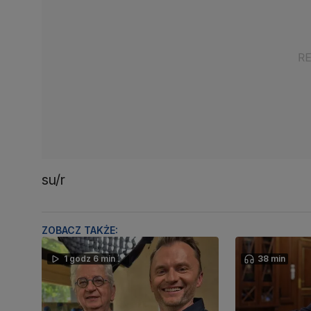
su/r
ZOBACZ TAKŻE:
1 godz 6 min
38 min