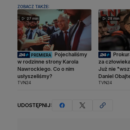
ZOBACZ TAKŻE:
27 min
28 min
Pojechaliśmy
Prokur
PREMIERA
w rodzinne strony Karola
za człowiek
Nawrockiego. Co o nim
Już nie "ws
usłyszeliśmy?
Daniel Obajt
TVN24
TVN24
UDOSTĘPNIJ: