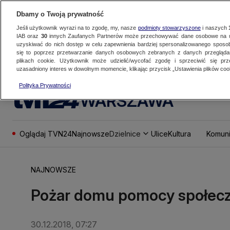
Dbamy o Twoją prywatność
Jeśli użytkownik wyrazi na to zgodę, my, nasze
podmioty stowarzyszone
i naszych
IAB oraz
30
innych Zaufanych Partnerów może przechowywać dane osobowe na ur
uzyskiwać do nich dostęp w celu zapewnienia bardziej spersonalizowanego sposo
się to poprzez przetwarzanie danych osobowych zebranych z danych przegląd
plikach cookie. Użytkownik może udzielić/wycofać zgodę i sprzeciwić się pr
uzasadniony interes w dowolnym momencie, klikając przycisk „Ustawienia plików cook
Polityka Prywatności
WARSZAWA
Oglądaj TVN24
Najnowsze
Dzielnice
Ulice
Kultura
Komuni
NAJNOWSZE
Pożar domu pomocy społecz
30.12.2018, 07:27