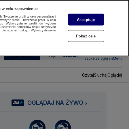
 w celu zapewnienia:
 Tworzenie profili w celu personalizacji
Akceptuję
wanych treści. Tworzenie profili w celu
ci. Wykorzystanie profili do wyboru
Rozumienie odbiorców dzięki statystyce
ulepszanie usług. Wykorzystywanie
Pokaż cele
SUBSKRYBUJ
Przejdź do
Szukaj
Zaloguj się
Menu
Czytaj
Słuchaj
Oglądaj
OGLĄDAJ NA ŻYWO