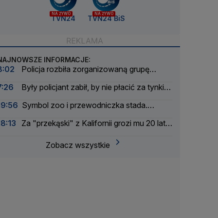
NA ŻYWO
NA ŻYWO
TVN24
TVN24 BiS
NAJNOWSZE INFORMACJE:
8:02
Policja rozbiła zorganizowaną grupę
przestępczą. Sześć osób zatrzymanych
7:26
Były policjant zabił, by nie płacić za tynki.
Jego żona: nie mam za co przepraszać
19:56
Symbol zoo i przewodniczka stada.
Wydrukowali szkielet słonicy Erny w 3D
18:13
Za "przekąski" z Kalifornii grozi mu 20 lat
więzienia
Zobacz wszystkie