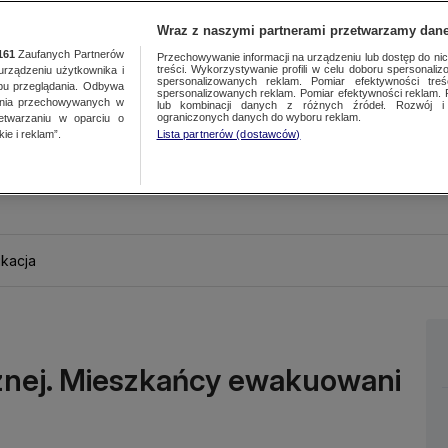
Wraz z naszymi partnerami przetwarzamy dane
161
Zaufanych Partnerów
Przechowywanie informacji na urządzeniu lub dostęp do nich.
treści. Wykorzystywanie profili w celu doboru spersonalizo
ządzeniu użytkownika i
spersonalizowanych reklam. Pomiar efektywności treś
bu przeglądania. Odbywa
spersonalizowanych reklam. Pomiar efektywności reklam. 
ania przechowywanych w
lub kombinacji danych z różnych źródeł. Rozwój i 
ograniczonych danych do wyboru reklam.
zetwarzaniu w oparciu o
ie i reklam”.
Lista partnerów (dostawców)
kacja
nej. Mieszkańcy ewakuowani