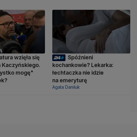
atura wzięła się
Spóźnieni
a Kaczyńskiego.
kochankowie? Lekarka:
zystko mogę"
łechtaczka nie idzie
ek?
na emeryturę
Agata Daniluk