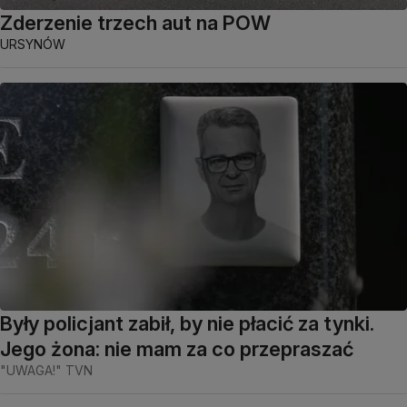
Zderzenie trzech aut na POW
URSYNÓW
Były policjant zabił, by nie płacić za tynki.
Jego żona: nie mam za co przepraszać
"UWAGA!" TVN