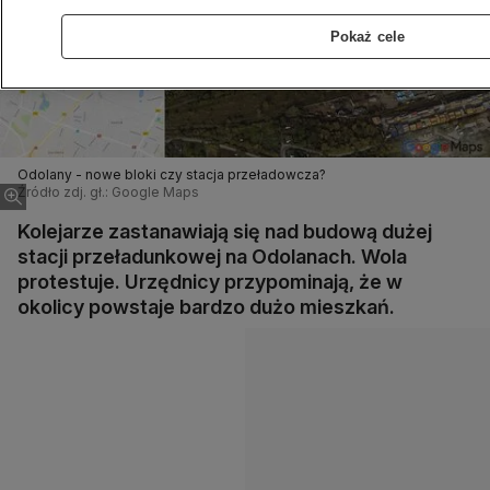
Pokaż cele
Odolany - nowe bloki czy stacja przeładowcza?
Źródło zdj. gł.: Google Maps
Kolejarze zastanawiają się nad budową dużej
stacji przeładunkowej na Odolanach. Wola
protestuje. Urzędnicy przypominają, że w
okolicy powstaje bardzo dużo mieszkań.