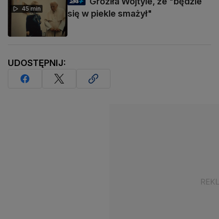
Groziła Wojtyle, że "będzie
45 min
się w piekle smażył"
UDOSTĘPNIJ: