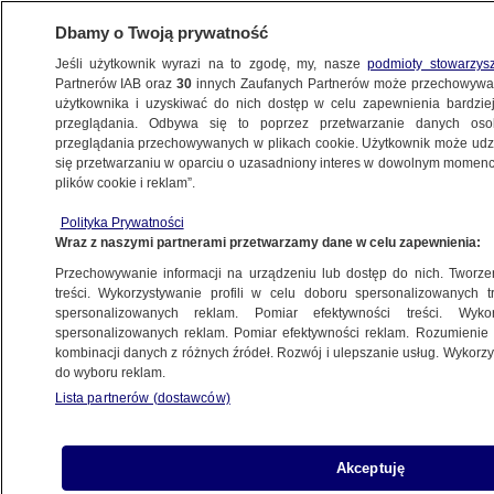
Dbamy o Twoją prywatność
Jeśli użytkownik wyrazi na to zgodę, my, nasze
podmioty stowarzys
Partnerów IAB oraz
30
innych Zaufanych Partnerów może przechowywa
WARSZAWA
użytkownika i uzyskiwać do nich dostęp w celu zapewnienia bardzi
przeglądania. Odbywa się to poprzez przetwarzanie danych os
przeglądania przechowywanych w plikach cookie. Użytkownik może udzie
NAJNOWSZE
się przetwarzaniu w oparciu o uzasadniony interes w dowolnym momencie
plików cookie i reklam”.
Odolany: mieszkania, muzeum i... stacja
Polityka Prywatności
przeładunkowa kruszywa?
Wraz z naszymi partnerami przetwarzamy dane w celu zapewnienia:
Przechowywanie informacji na urządzeniu lub dostęp do nich. Tworzeni
13.10.2016, 08:19
treści. Wykorzystywanie profili w celu doboru spersonalizowanych tr
spersonalizowanych reklam. Pomiar efektywności treści. Wyko
spersonalizowanych reklam. Pomiar efektywności reklam. Rozumienie o
Udostępnij
kombinacji danych z różnych źródeł. Rozwój i ulepszanie usług. Wykor
do wyboru reklam.
Lista partnerów (dostawców)
Akceptuję