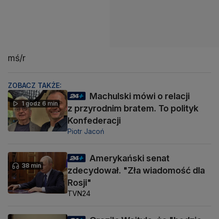
mś/r
ZOBACZ TAKŻE:
Machulski mówi o relacji
1 godz 6 min
z przyrodnim bratem. To polityk
Konfederacji
Piotr Jacoń
Amerykański senat
38 min
zdecydował. "Zła wiadomość dla
Rosji"
TVN24