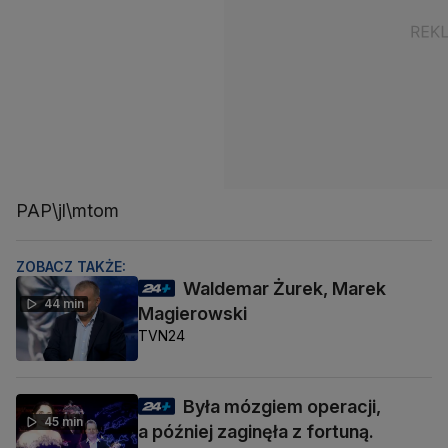
PAP\jl\mtom
ZOBACZ TAKŻE:
Waldemar Żurek, Marek
44 min
Magierowski
TVN24
Była mózgiem operacji,
45 min
a później zaginęła z fortuną.