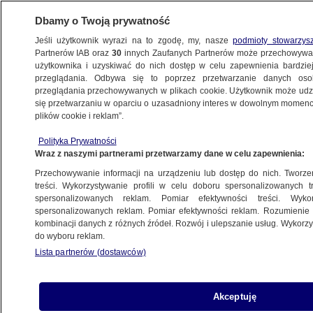
Dbamy o Twoją prywatność
Jeśli użytkownik wyrazi na to zgodę, my, nasze
podmioty stowarzys
Partnerów IAB oraz
30
innych Zaufanych Partnerów może przechowywa
WARSZAWA
użytkownika i uzyskiwać do nich dostęp w celu zapewnienia bardzi
przeglądania. Odbywa się to poprzez przetwarzanie danych os
przeglądania przechowywanych w plikach cookie. Użytkownik może udzie
NAJNOWSZE
się przetwarzaniu w oparciu o uzasadniony interes w dowolnym momencie
plików cookie i reklam”.
Kat Warszawy mieszkał z nimi bezkarnie
Polityka Prywatności
przez lata. Niemcy "zawstydzeni"
Wraz z naszymi partnerami przetwarzamy dane w celu zapewnienia:
Przechowywanie informacji na urządzeniu lub dostęp do nich. Tworzeni
31.07.2014, 19:56
treści. Wykorzystywanie profili w celu doboru spersonalizowanych tr
spersonalizowanych reklam. Pomiar efektywności treści. Wyko
spersonalizowanych reklam. Pomiar efektywności reklam. Rozumienie o
Udostępnij
kombinacji danych z różnych źródeł. Rozwój i ulepszanie usług. Wykor
do wyboru reklam.
Lista partnerów (dostawców)
Akceptuję