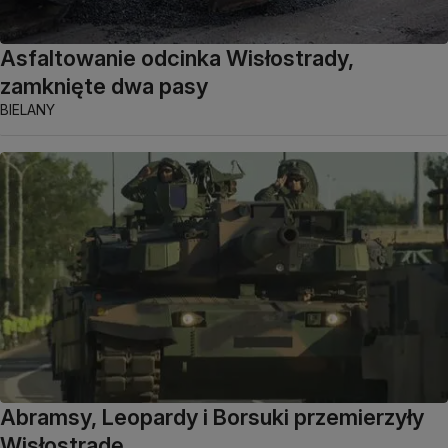
Asfaltowanie odcinka Wisłostrady,
zamknięte dwa pasy
BIELANY
Abramsy, Leopardy i Borsuki przemierzyły
Wisłostradę