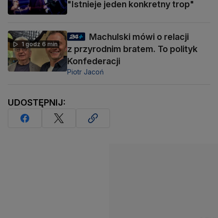
"Istnieje jeden konkretny trop"
Machulski mówi o relacji
1 godz 6 min
z przyrodnim bratem. To polityk
Konfederacji
Piotr Jacoń
UDOSTĘPNIJ: