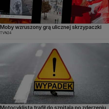
Moby wzruszony grą ulicznej skrzypaczki
TVN24
Motocyklista trafił do szpitala po zderzeniu