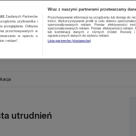
Wraz z naszymi partnerami przetwarzamy dane
161
Zaufanych Partnerów
Przechowywanie informacji na urządzeniu lub dostęp do nich.
treści. Wykorzystywanie profili w celu doboru spersonalizo
ządzeniu użytkownika i
spersonalizowanych reklam. Pomiar efektywności treś
bu przeglądania. Odbywa
spersonalizowanych reklam. Pomiar efektywności reklam. 
ania przechowywanych w
lub kombinacji danych z różnych źródeł. Rozwój i 
ograniczonych danych do wyboru reklam.
zetwarzaniu w oparciu o
ie i reklam”.
Lista partnerów (dostawców)
kacja
sta utrudnień