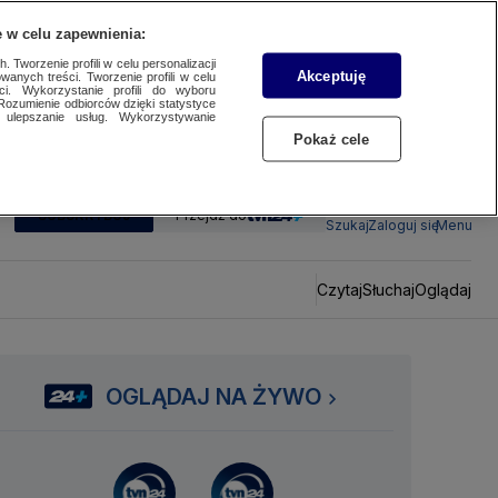
 w celu zapewnienia:
 Tworzenie profili w celu personalizacji
Akceptuję
wanych treści. Tworzenie profili w celu
ci. Wykorzystanie profili do wyboru
Rozumienie odbiorców dzięki statystyce
ulepszanie usług. Wykorzystywanie
Pokaż cele
SUBSKRYBUJ
Przejdź do
Szukaj
Zaloguj się
Menu
Czytaj
Słuchaj
Oglądaj
OGLĄDAJ NA ŻYWO