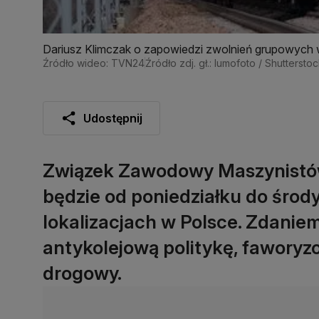
Dariusz Klimczak o zapowiedzi zwolnień grupowych
Źródło wideo: TVN24
Źródło zdj. gł.: lumofoto / Shuttersto
Udostępnij
Związek Zawodowy Maszynistó
będzie od poniedziałku do środy
lokalizacjach w Polsce. Zdanie
antykolejową politykę, faworyz
drogowy.