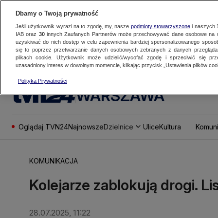
Dbamy o Twoją prywatność
Jeśli użytkownik wyrazi na to zgodę, my, nasze
podmioty stowarzyszone
i naszych
IAB oraz
30
innych Zaufanych Partnerów może przechowywać dane osobowe na ur
uzyskiwać do nich dostęp w celu zapewnienia bardziej spersonalizowanego sposo
się to poprzez przetwarzanie danych osobowych zebranych z danych przegląd
plikach cookie. Użytkownik może udzielić/wycofać zgodę i sprzeciwić się pr
uzasadniony interes w dowolnym momencie, klikając przycisk „Ustawienia plików cook
Polityka Prywatności
WARSZAWA
Oglądaj TVN24
Najnowsze
Dzielnice
Ulice
Kultura
Komuni
KOMUNIKACJA
Kolejarze zablokują drogi. Li
28.07.2025, 11:22