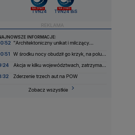
NA ŻYWO
NA ŻYWO
TVN24
TVN24 BiS
NAJNOWSZE INFORMACJE:
10:52
"Architektoniczny unikat i milczący
świadek dramatycznych wydarzeń"
10:51
W środku nocy obudził go krzyk, na polu
znaleźli ciało kobiety
9:24
Akcja w kilku województwach, zatrzymali
sześć osób
8:32
Zderzenie trzech aut na POW
Zobacz wszystkie