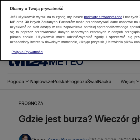
Dbamy o Twoją prywatność
Jeśli użytkownik wyrazi na to zgodę, my, nasze
podmioty stowarzyszone
i naszych
IAB oraz
30
innych Zaufanych Partnerów może przechowywać dane osobowe na ur
uzyskiwać do nich dostęp w celu zapewnienia bardziej spersonalizowanego sposo
się to poprzez przetwarzanie danych osobowych zebranych z danych przegląd
plikach cookie. Użytkownik może udzielić/wycofać zgodę i sprzeciwić się pr
uzasadniony interes w dowolnym momencie, klikając przycisk „Ustawienia plików cook
Polityka Prywatności
METEO
Pogoda
Najnowsze
Polska
Prognoza
Świat
Nauka
Więcej
PROGNOZA
Gdzie jest burza? Wieczór 
Oprac.
Anna Bruszewska
20.05.2026, 15:24
Akt
|