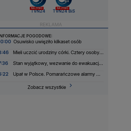
NA ŻYWO
NA ŻYWO
TVN24
TVN24 BiS
INFORMACJE POGODOWE:
10:00
Osuwisko uwięziło kilkaset osób
8:46
Mieli uczcić urodziny córki. Cztery osoby
nie żyją
7:36
Stan wyjątkowy, wezwanie do ewakuacji
dla ponad 20 tysięcy osób
6:22
Upał w Polsce. Pomarańczowe alarmy w
trzech województwach
Zobacz wszystkie