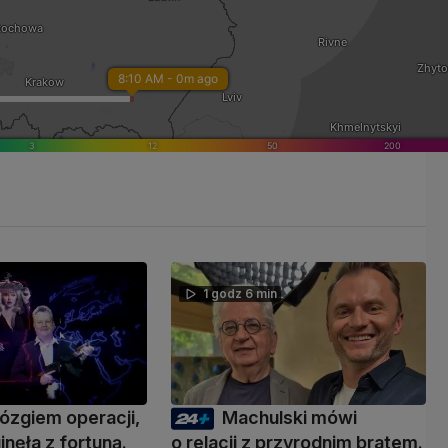
1 godz 6 min
ózgiem operacji,
Machulski mówi
inęła z fortuną.
o relacji z przyrodnim bratem.