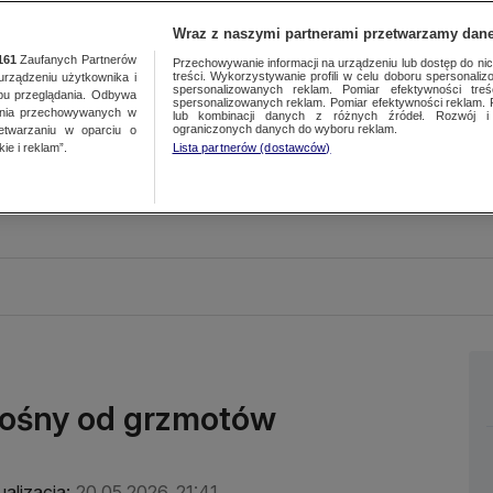
Wraz z naszymi partnerami przetwarzamy dane
161
Zaufanych Partnerów
Przechowywanie informacji na urządzeniu lub dostęp do nich.
treści. Wykorzystywanie profili w celu doboru spersonalizo
ządzeniu użytkownika i
spersonalizowanych reklam. Pomiar efektywności treś
bu przeglądania. Odbywa
spersonalizowanych reklam. Pomiar efektywności reklam. 
ania przechowywanych w
lub kombinacji danych z różnych źródeł. Rozwój i 
ograniczonych danych do wyboru reklam.
zetwarzaniu w oparciu o
ie i reklam”.
Lista partnerów (dostawców)
głośny od grzmotów
ualizacja:
20.05.2026, 21:41