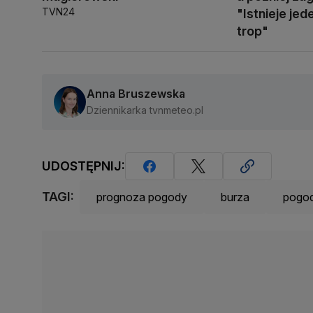
TVN24
"Istnieje je
trop"
Anna Bruszewska
Dziennikarka tvnmeteo.pl
UDOSTĘPNIJ:
TAGI:
prognoza pogody
burza
pogo