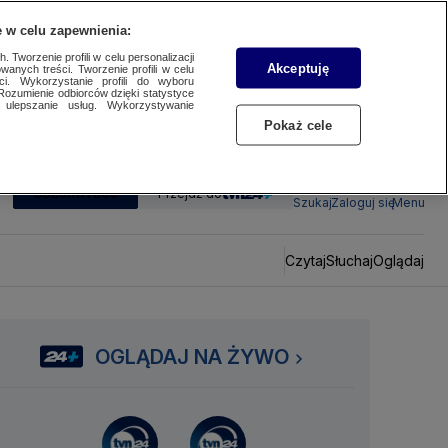
 w celu zapewnienia:
 Tworzenie profili w celu personalizacji
Akceptuję
wanych treści. Tworzenie profili w celu
ci. Wykorzystanie profili do wyboru
Rozumienie odbiorców dzięki statystyce
ulepszanie usług. Wykorzystywanie
Pokaż cele
SUBSKRYBUJ
Przejdź do
Szukaj
Zaloguj się
Menu
Czytaj
Słuchaj
Oglądaj
OGLĄDAJ NA ŻYWO