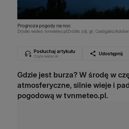
Prognoza pogody na noc
Źródło wideo: tvnmeteo.pl
Źródło zdj. gł.: Castigatio/Adob
Posłuchaj artykułu
Udostępnij
Czyta lektor AI
Gdzie jest burza? W środę w czę
atmosferyczne, silnie wieje i pa
pogodową w tvnmeteo.pl.