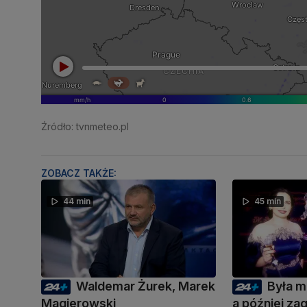
Źródło: tvnmeteo.pl
ZOBACZ TAKŻE:
44 min
45 min
Waldemar Żurek, Marek
Była m
Magierowski
a później zag