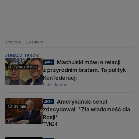
Źródło: NHK, Reuters
ZOBACZ TAKŻE:
Machulski mówi o relacji
1 godz 6 min
z przyrodnim bratem. To polityk
Konfederacji
Piotr Jacoń
Amerykański senat
38 min
zdecydował. "Zła wiadomość dla
Rosji"
TVN24