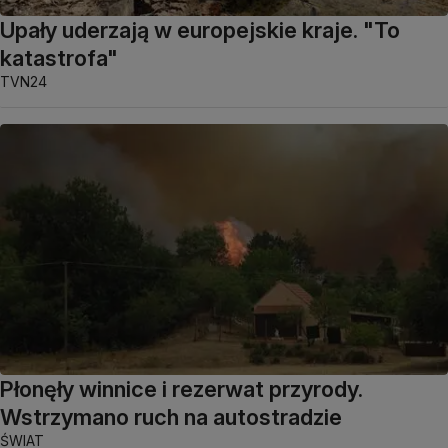
Upały uderzają w europejskie kraje. "To
katastrofa"
TVN24
Płonęły winnice i rezerwat przyrody.
Wstrzymano ruch na autostradzie
ŚWIAT