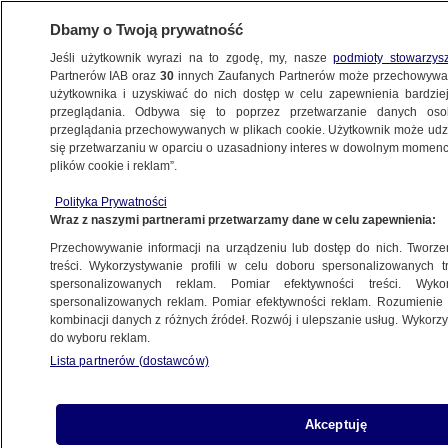
Dbamy o Twoją prywatność
Jeśli użytkownik wyrazi na to zgodę, my, nasze
podmioty stowarzys
Partnerów IAB oraz
30
innych Zaufanych Partnerów może przechowywa
METEO
użytkownika i uzyskiwać do nich dostęp w celu zapewnienia bardzi
przeglądania. Odbywa się to poprzez przetwarzanie danych os
przeglądania przechowywanych w plikach cookie. Użytkownik może udzie
ŚWIAT
się przetwarzaniu w oparciu o uzasadniony interes w dowolnym momencie
plików cookie i reklam”.
Niedźwiedź biegał w centrum miasta.
Polityka Prywatności
Złapali go po kilku dniach
Wraz z naszymi partnerami przetwarzamy dane w celu zapewnienia:
Przechowywanie informacji na urządzeniu lub dostęp do nich. Tworzeni
Agnieszka Stradecka
treści. Wykorzystywanie profili w celu doboru spersonalizowanych tr
spersonalizowanych reklam. Pomiar efektywności treści. Wyko
9.06.2026, 15:19
spersonalizowanych reklam. Pomiar efektywności reklam. Rozumienie o
kombinacji danych z różnych źródeł. Rozwój i ulepszanie usług. Wykor
do wyboru reklam.
Posłuchaj artykułu
Czyta lektor AI
Lista partnerów (dostawców)
Akceptuję