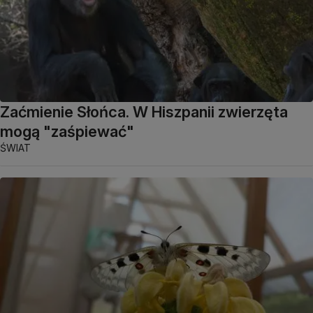
Zaćmienie Słońca. W Hiszpanii zwierzęta
mogą "zaśpiewać"
ŚWIAT