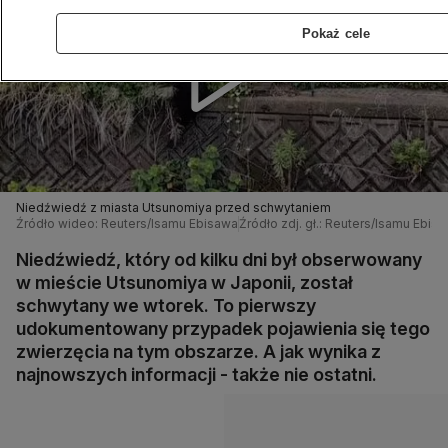
Pokaż cele
Niedźwiedź z miasta Utsunomiya przed schwytaniem
Źródło wideo: Reuters/Isamu Ebisawa
Źródło zdj. gł.: Reuters/Isamu Ebis
Niedźwiedź, który od kilku dni był obserwowany
w mieście Utsunomiya w Japonii, został
schwytany we wtorek. To pierwszy
udokumentowany przypadek pojawienia się tego
zwierzęcia na tym obszarze. A jak wynika z
najnowszych informacji - także nie ostatni.