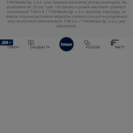
TVN Media Sp. z o.o. oraz zawarcia stosownej umowy licencyjnej. Na
Pogoda Radomsko
Pogoda Bochnia
Pogoda Brodnica
podstawie art. 25 ust. 1 pkt. 1 b) ustawy o prawie autorskim i prawach
Kujawsko-pomorskie
Ze świata
Siatkówka
Tech
HGTV
Oglądaj na TV
Pogoda Krynica Morska
Pogoda Kutno
pokrewnych TVN S.A. / TVN Media Sp. z o.o. wyraźnie zastrzega, że
dalsze rozpowszechnianie artykułów zamieszczonych w programach
Pogoda Gniezno
Pogoda Jelenia Góra
Lublin
Tech
F1
Nauka
TVN Turbo
Zrealizuj voucher
oraz na stronach internetowych TVN S.A. / TVN Media Sp. z o.o. jest
Pogoda Sandomierz
Pogoda Tarnowskie Góry
zabronione.
Lubuskie
Moto
Pogoda Kołobrzeg
Rozrywka
Pogoda Kalisz
TVN Style
Pogoda Krynica-Zdrój
Pogoda Szklarska Poręba
Olsztyn
Dla seniora
TVN7
Pogoda Suwałki
Pogoda Radom
TVN24+
OGLĄDAJ TV
POGODA
FAKTY
Opole
Turystyka
TTV
Rzeszów
Szczecin
Białystok