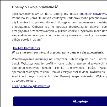
Dbamy o Twoją prywatność
Jeśli użytkownik wyrazi na to zgodę, my, nasze
podmioty stowarzys
Partnerów IAB oraz
30
innych Zaufanych Partnerów może przechowywa
METEO
użytkownika i uzyskiwać do nich dostęp w celu zapewnienia bardzi
przeglądania. Odbywa się to poprzez przetwarzanie danych os
przeglądania przechowywanych w plikach cookie. Użytkownik może udzie
NAUKA
się przetwarzaniu w oparciu o uzasadniony interes w dowolnym momencie
plików cookie i reklam”.
Najgoręcej od ponad 400 lat. "Świat
traci jedną ze swoich ikon"
Polityka Prywatności
Wraz z naszymi partnerami przetwarzamy dane w celu zapewnienia:
Przechowywanie informacji na urządzeniu lub dostęp do nich. Tworzeni
treści. Wykorzystywanie profili w celu doboru spersonalizowanych tr
spersonalizowanych reklam. Pomiar efektywności treści. Wyko
"Burze widmo" idą z Niemiec? Nie ma
spersonalizowanych reklam. Pomiar efektywności reklam. Rozumienie o
takiego zjawiska
kombinacji danych z różnych źródeł. Rozwój i ulepszanie usług. Wykor
Anna Kwaśny
do wyboru reklam.
Lista partnerów (dostawców)
Dlaczego rośliny mają kolce?
Akceptuję
Naukowcy poznali odpowiedź