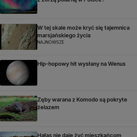
W tej skale może kryć się tajemnica
marsjańskiego życia
NAJNOWSZE
Hip-hopowy hit wysłany na Wenus
Zęby warana z Komodo są pokryte
żelazem
Hałas nie daje żyć mieszkańcom