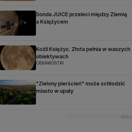
Sonda JUICE przeleci między Ziemią
a Księżycem
Koźli Księżyc. Złota pełnia w waszych
obiektywach
CIEKAWOSTKI
"Zielony pierścień" może schłodzić
miasto w upały