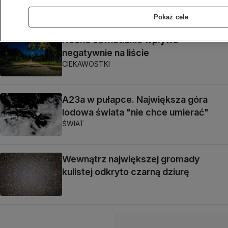
CIEKAWOSTKI
Pokaż cele
Nocne oświetlenie wpływa
negatywnie na liście
CIEKAWOSTKI
A23a w pułapce. Największa góra
lodowa świata "nie chce umierać"
ŚWIAT
Wewnątrz największej gromady
kulistej odkryto czarną dziurę