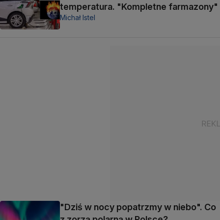
temperatura. "Kompletne farmazony"
Michał Istel
"Dziś w nocy popatrzmy w niebo". Co
z zorzą polarną w Polsce?