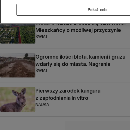
PROGNOZA
Pokaż cele
Woda w kanale zrobiła się czerwona.
Mieszkańcy o możliwej przyczynie
ŚWIAT
Ogromne ilości błota, kamieni i gruzu
wdarły się do miasta. Nagranie
ŚWIAT
Pierwszy zarodek kangura
z zapłodnienia in vitro
NAUKA