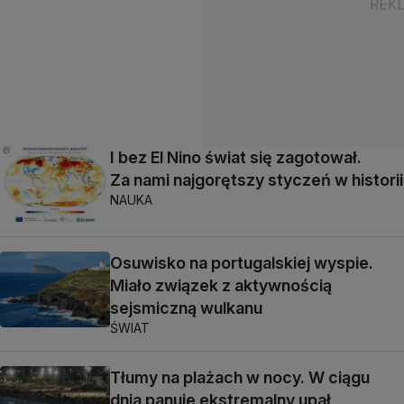
I bez El Nino świat się zagotował.
Za nami najgorętszy styczeń w historii
NAUKA
Osuwisko na portugalskiej wyspie.
Miało związek z aktywnością
sejsmiczną wulkanu
ŚWIAT
Tłumy na plażach w nocy. W ciągu
dnia panuje ekstremalny upał