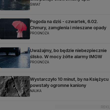
ŚWIAT
Pogoda na dziś - czwartek, 6.02.
Chmury, zamglenia i mieszane opady
PROGNOZA
Uważajmy, bo będzie niebezpiecznie
ślisko. W mocy żółte alarmy IMGW
PROGNOZA
Wystarczyło 10 minut, by na Księżycu
powstały ogromne kaniony
NAUKA