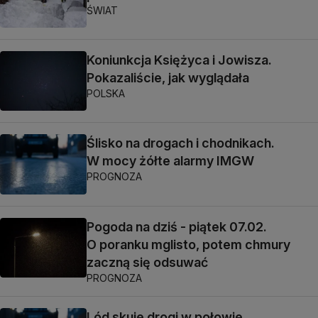
ŚWIAT
Koniunkcja Księżyca i Jowisza.
Pokazaliście, jak wyglądała
POLSKA
Ślisko na drogach i chodnikach.
W mocy żółte alarmy IMGW
PROGNOZA
Pogoda na dziś - piątek 07.02.
O poranku mglisto, potem chmury
zaczną się odsuwać
PROGNOZA
Lód skuje drogi w połowie