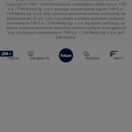
Pogoda Łeba
Pogoda Puck
Pogoda Chorzów
Copyright (C) 1997-2026 Korzystanie z materiałów redakcyjnych TVN
Smog
Quizy
Kielce
Handel
Lekkoatletyka
Zdrowie
Uwaga TVN
Pogoda Kartuzy
Test zgodności
Pogoda Wołomin
Pogoda Kluczbork
S.A. / TVN Media Sp. z o.o. wymaga wcześniejszej zgody TVN S.A./
TVN Media Sp. z o.o. oraz zawarcia stosownej umowy licencyjnej. Na
Pogoda Radomsko
Pogoda Bochnia
Pogoda Brodnica
podstawie art. 25 ust. 1 pkt. 1 b) ustawy o prawie autorskim i prawach
Kujawsko-pomorskie
Ze świata
Siatkówka
Tech
HGTV
Oglądaj na TV
Pogoda Krynica Morska
Pogoda Kutno
pokrewnych TVN S.A. / TVN Media Sp. z o.o. wyraźnie zastrzega, że
dalsze rozpowszechnianie artykułów zamieszczonych w programach
Pogoda Gniezno
Pogoda Jelenia Góra
Lublin
Tech
F1
Nauka
TVN Turbo
Zrealizuj voucher
oraz na stronach internetowych TVN S.A. / TVN Media Sp. z o.o. jest
Pogoda Sandomierz
Pogoda Tarnowskie Góry
zabronione.
Lubuskie
Moto
Pogoda Kołobrzeg
Rozrywka
Pogoda Kalisz
TVN Style
Pogoda Krynica-Zdrój
Pogoda Szklarska Poręba
Olsztyn
Dla seniora
TVN7
Pogoda Suwałki
Pogoda Radom
TVN24+
OGLĄDAJ TV
POGODA
FAKTY
Opole
Turystyka
TTV
Rzeszów
Szczecin
Białystok