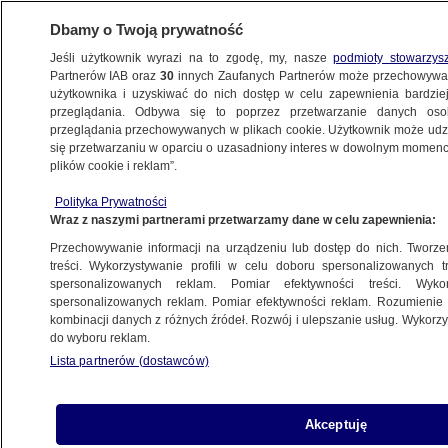
Dbamy o Twoją prywatność
Jeśli użytkownik wyrazi na to zgodę, my, nasze
podmioty stowarzys
Partnerów IAB oraz
30
innych Zaufanych Partnerów może przechowywa
METEO
użytkownika i uzyskiwać do nich dostęp w celu zapewnienia bardzi
przeglądania. Odbywa się to poprzez przetwarzanie danych os
przeglądania przechowywanych w plikach cookie. Użytkownik może udzie
NAJNOWSZE
się przetwarzaniu w oparciu o uzasadniony interes w dowolnym momencie
plików cookie i reklam”.
Takiego roku jeszcze nie było.
Alarmujące dane IMGW
Polityka Prywatności
Wraz z naszymi partnerami przetwarzamy dane w celu zapewnienia:
POLSKA
Przechowywanie informacji na urządzeniu lub dostęp do nich. Tworzeni
treści. Wykorzystywanie profili w celu doboru spersonalizowanych tr
spersonalizowanych reklam. Pomiar efektywności treści. Wyko
10 tysięcy ludzi już uciekło. To może
spersonalizowanych reklam. Pomiar efektywności reklam. Rozumienie o
być nowy wulkan
kombinacji danych z różnych źródeł. Rozwój i ulepszanie usług. Wykor
ŚWIAT
do wyboru reklam.
Lista partnerów (dostawców)
Antycyklon Elvira sprawi, że noce
Akceptuję
i poranki będą lodowate