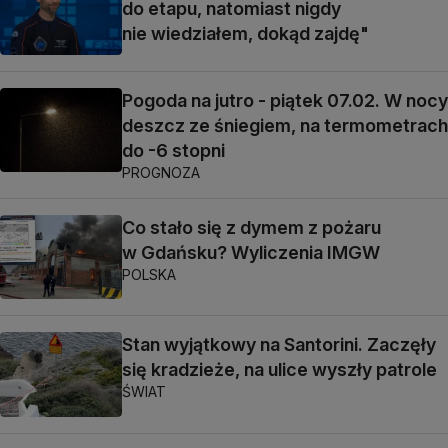
do etapu, natomiast nigdy
nie wiedziałem, dokąd zajdę"
Pogoda na jutro - piątek 07.02. W nocy
deszcz ze śniegiem, na termometrach
do -6 stopni
PROGNOZA
Co stało się z dymem z pożaru
w Gdańsku? Wyliczenia IMGW
POLSKA
Stan wyjątkowy na Santorini. Zaczęły
się kradzieże, na ulice wyszły patrole
ŚWIAT