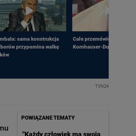
mbala: sama konstrukcja
Całe przemówienie Agaty
borów przypomina walkę
Kornhauser-Dudy z Rzesz
ków
TVN24
POWIĄZANE TEMATY
jmu
"Każdy człowiek ma swoją