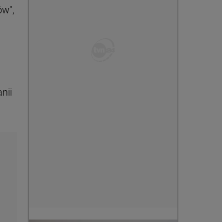
ów",
nii