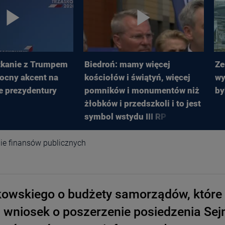
tkanie z Trumpem
Biedroń: mamy więcej
Ze
ocny akcent na
kościołów i świątyń, więcej
wy
e prezydentury
pomników i monumentów niż
by
żłobków i przedszkoli i to jest
symbol wstydu III RP
ie finansów publicznych
skowskiego o budżety samorządów, które
m wniosek o poszerzenie posiedzenia Se