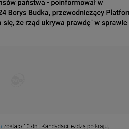
nansów państwa - poinformował w
4 Borys Budka, przewodniczący Platfo
a się, że rząd ukrywa prawdę" w sprawie
h
zostało 10 dni. Kandydaci jeżdżą po kraju,