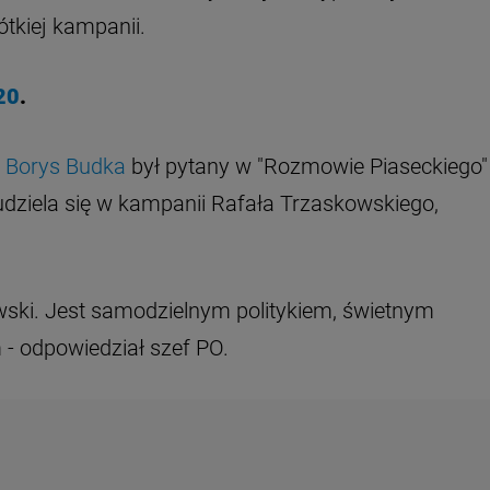
tkiej kampanii.
20
.
j
Borys Budka
był pytany w "Rozmowie Piaseckiego"
dziela się w kampanii Rafała Trzaskowskiego,
owski. Jest samodzielnym politykiem, świetnym
- odpowiedział szef PO.