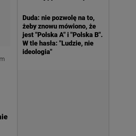
Duda: nie pozwolę na to,
żeby znowu mówiono, że
jest "Polska A" i "Polska B".
W tle hasła: "Ludzie, nie
ideologia"
em
nie