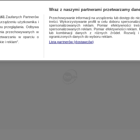
POLSKA
ŚWIAT
WARSZAWA
PREMIUM
METEO
Wraz z naszymi partnerami przetwarzamy dane
161
Zaufanych Partnerów
Przechowywanie informacji na urządzeniu lub dostęp do nich.
treści. Wykorzystywanie profili w celu doboru spersonalizo
ządzeniu użytkownika i
WARSZAWA
spersonalizowanych reklam. Pomiar efektywności treś
LUBLIN
bu przeglądania. Odbywa
spersonalizowanych reklam. Pomiar efektywności reklam. 
ania przechowywanych w
lub kombinacji danych z różnych źródeł. Rozwój i 
ŁÓDŹ
LUBUSKIE
ograniczonych danych do wyboru reklam.
zetwarzaniu w oparciu o
ie i reklam”.
Lista partnerów (dostawców)
KATOWICE
OLSZTYN
KRAKÓW
OPOLE
POZNAŃ
RZESZÓW
WROCŁAW
SZCZECIN
KIELCE
BIAŁYSTOK
KUJAWSKO-
POMORSKIE