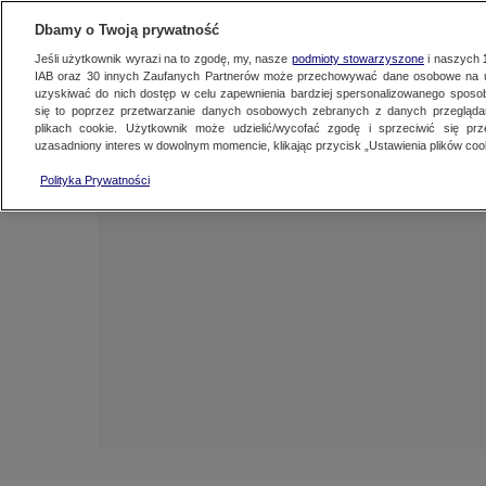
NAJNOWSZE
FAKTY
TVN24 GO
Dbamy o Twoją prywatność
Jeśli użytkownik wyrazi na to zgodę, my, nasze
podmioty stowarzyszone
i naszych
IAB oraz
30
innych Zaufanych Partnerów może przechowywać dane osobowe na ur
uzyskiwać do nich dostęp w celu zapewnienia bardziej spersonalizowanego sposo
się to poprzez przetwarzanie danych osobowych zebranych z danych przegląd
plikach cookie. Użytkownik może udzielić/wycofać zgodę i sprzeciwić się pr
uzasadniony interes w dowolnym momencie, klikając przycisk „Ustawienia plików cook
Polityka Prywatności