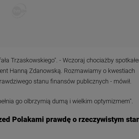
afała Trzaskowskiego". - Wczoraj chociażby spotkał
ydent Hanną Zdanowską. Rozmawiamy o kwestiach
rawdziwego stanu finansów publicznych - mówił.
ełnia go olbrzymią dumą i wielkim optymizmem".
zed Polakami prawdę o rzeczywistym sta