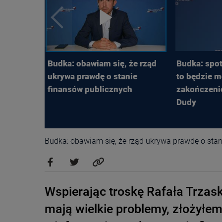
Budka: obawiam się, że rząd
Budka: spo
ukrywa prawdę o stanie
to będzie m
finansów publicznych
zakończeni
Dudy
Budka: obawiam się, że rząd ukrywa prawdę o stan
Wspierając troskę Rafała Trza
mają wielkie problemy, złożyłe