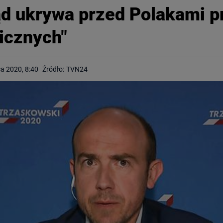
ąd ukrywa przed Polakami 
icznych"
a 2020, 8:40
Źródło:
TVN24