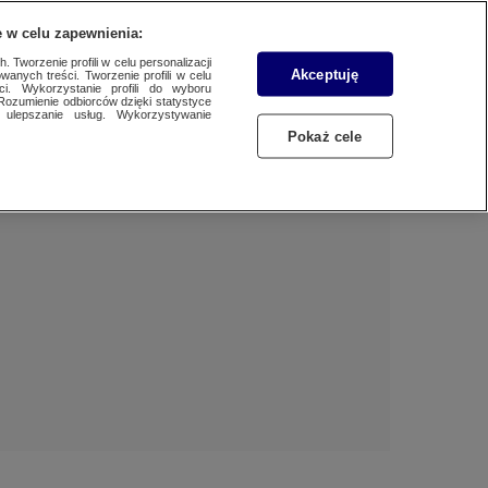
 w celu zapewnienia:
 Tworzenie profili w celu personalizacji
Akceptuję
wanych treści. Tworzenie profili w celu
BIZNES
Dzień dobry!
ci. Wykorzystanie profili do wyboru
Rozumienie odbiorców dzięki statystyce
Jedno konto do wszystkich usług
ulepszanie usług. Wykorzystywanie
WYBORY
Pokaż cele
ZALOGUJ SIĘ
SAMORZĄDOWE 2024
Zarejestruj się
SPORT
KONKRET24
KONTAKT24
TOTERAZ
OPINIE
ATAK ROSJI NA UKRAINĘ
SZKŁO KONTAKTOWE