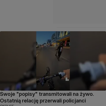
Swoje "popisy" transmitowali na żywo.
Ostatnią relację przerwali policjanci