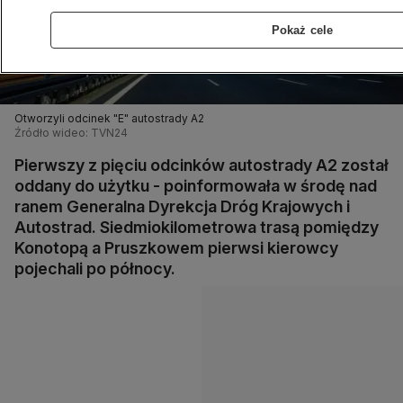
Pokaż cele
Otworzyli odcinek "E" autostrady A2
Źródło wideo: TVN24
Pierwszy z pięciu odcinków autostrady A2 został
oddany do użytku - poinformowała w środę nad
ranem Generalna Dyrekcja Dróg Krajowych i
Autostrad. Siedmiokilometrowa trasą pomiędzy
Konotopą a Pruszkowem pierwsi kierowcy
pojechali po północy.