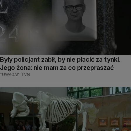
Były policjant zabił, by nie płacić za tynki.
Jego żona: nie mam za co przepraszać
"UWAGA!" TVN