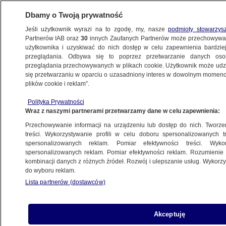
Dbamy o Twoją prywatność
Jeśli użytkownik wyrazi na to zgodę, my, nasze
podmioty stowarzys
Partnerów IAB oraz
30
innych Zaufanych Partnerów może przechowywa
WARSZAWA
użytkownika i uzyskiwać do nich dostęp w celu zapewnienia bardzi
przeglądania. Odbywa się to poprzez przetwarzanie danych os
przeglądania przechowywanych w plikach cookie. Użytkownik może udzie
ULICE
się przetwarzaniu w oparciu o uzasadniony interes w dowolnym momencie
plików cookie i reklam”.
Warszawa ma 7 kilometrów autostrady
Polityka Prywatności
Wraz z naszymi partnerami przetwarzamy dane w celu zapewnienia:
23.05.2012, 06:17
Przechowywanie informacji na urządzeniu lub dostęp do nich. Tworzeni
treści. Wykorzystywanie profili w celu doboru spersonalizowanych tr
Udostępnij
spersonalizowanych reklam. Pomiar efektywności treści. Wyko
spersonalizowanych reklam. Pomiar efektywności reklam. Rozumienie o
kombinacji danych z różnych źródeł. Rozwój i ulepszanie usług. Wykor
do wyboru reklam.
Lista partnerów (dostawców)
Akceptuję