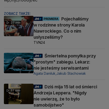
ZOBACZ TAKŻE:
Pojechaliśmy
PREMIERA
27 min
w rodzinne strony Karola
Nawrockiego. Co o nim
usłyszeliśmy?
TVN24
Śmiertelna pomyłka przy
"prostym" zabiegu. Lekarz:
nie jesteśmy serwisantami
Agata Daniluk,
Jakub Stachowiak
Dziś mija 15 lat od śmierci
57 min
Andrzeja Leppera. "Nigdy
nie uwierzę, że to było
samobójstwo"