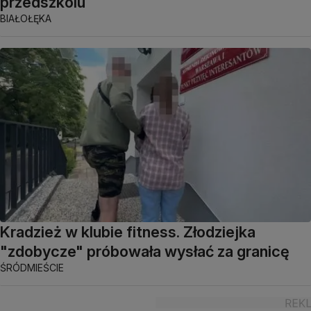
przedszkolu
BIAŁOŁĘKA
Kradzież w klubie fitness. Złodziejka
"zdobycze" próbowała wysłać za granicę
ŚRÓDMIEŚCIE