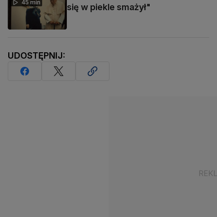
45 min
się w piekle smażył"
UDOSTĘPNIJ: