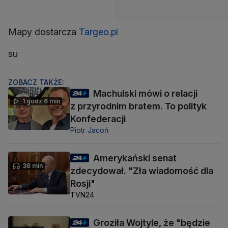
Mapy dostarcza
Targeo.pl
su
ZOBACZ TAKŻE:
Machulski mówi o relacji
1 godz 6 min
z przyrodnim bratem. To polityk
Konfederacji
Piotr Jacoń
Amerykański senat
38 min
zdecydował. "Zła wiadomość dla
Rosji"
TVN24
Groziła Wojtyle, że "będzie