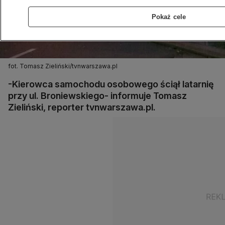
Pokaż cele
fot. Tomasz Zieliński/tvnwarszawa.pl
-Kierowca samochodu osobowego ściął latarnię
przy ul. Broniewskiego- informuje Tomasz
Zieliński, reporter tvnwarszawa.pl.