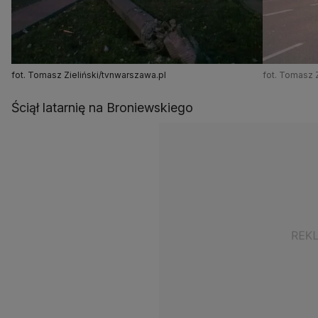
fot. Tomasz Zieliński/tvnwarszawa.pl
fot. Tomasz 
Ściął latarnię na Broniewskiego