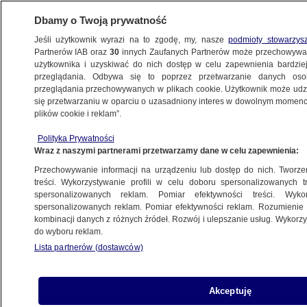
Dbamy o Twoją prywatność
Jeśli użytkownik wyrazi na to zgodę, my, nasze
podmioty stowarzys
Partnerów IAB oraz
30
innych Zaufanych Partnerów może przechowywa
WARSZAWA
użytkownika i uzyskiwać do nich dostęp w celu zapewnienia bardzi
przeglądania. Odbywa się to poprzez przetwarzanie danych os
przeglądania przechowywanych w plikach cookie. Użytkownik może udzie
ULICE
się przetwarzaniu w oparciu o uzasadniony interes w dowolnym momencie
plików cookie i reklam”.
Ściął latarnię na Broniewskiego
Polityka Prywatności
Wraz z naszymi partnerami przetwarzamy dane w celu zapewnienia:
6.10.2011, 18:30
Przechowywanie informacji na urządzeniu lub dostęp do nich. Tworzeni
treści. Wykorzystywanie profili w celu doboru spersonalizowanych tr
Udostępnij
spersonalizowanych reklam. Pomiar efektywności treści. Wyko
spersonalizowanych reklam. Pomiar efektywności reklam. Rozumienie o
kombinacji danych z różnych źródeł. Rozwój i ulepszanie usług. Wykor
do wyboru reklam.
Lista partnerów (dostawców)
Akceptuję