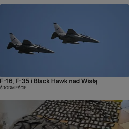
F-16, F-35 i Black Hawk nad Wisłą
ŚRÓDMIEŚCIE