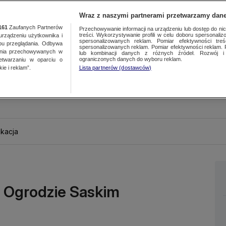
Wraz z naszymi partnerami przetwarzamy dane
161
Zaufanych Partnerów
Przechowywanie informacji na urządzeniu lub dostęp do nich.
treści. Wykorzystywanie profili w celu doboru spersonalizo
ządzeniu użytkownika i
spersonalizowanych reklam. Pomiar efektywności treś
bu przeglądania. Odbywa
spersonalizowanych reklam. Pomiar efektywności reklam. 
ania przechowywanych w
lub kombinacji danych z różnych źródeł. Rozwój i 
ograniczonych danych do wyboru reklam.
zetwarzaniu w oparciu o
ie i reklam”.
Lista partnerów (dostawców)
kacja
 Ogrodzie Saskim