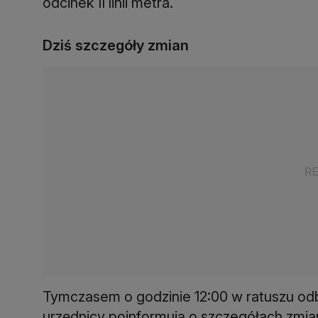
odcinek II linii metra.
Dziś szczegóły zmian
Tymczasem o godzinie 12:00 w ratuszu odb
urzędnicy poinformują o szczegółach zmian 