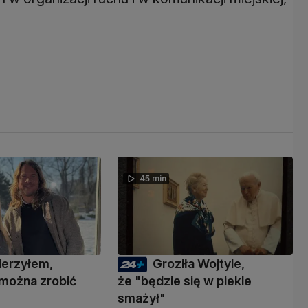
45 min
ierzyłem,
Groziła Wojtyle,
 można zrobić
że "będzie się w piekle
"
smażył"