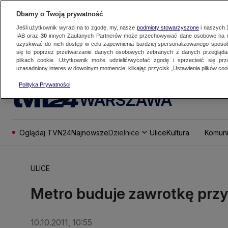
Dbamy o Twoją prywatność
Jeśli użytkownik wyrazi na to zgodę, my, nasze
podmioty stowarzyszone
i naszych
IAB oraz
30
innych Zaufanych Partnerów może przechowywać dane osobowe na ur
uzyskiwać do nich dostęp w celu zapewnienia bardziej spersonalizowanego sposo
się to poprzez przetwarzanie danych osobowych zebranych z danych przegląd
plikach cookie. Użytkownik może udzielić/wycofać zgodę i sprzeciwić się pr
uzasadniony interes w dowolnym momencie, klikając przycisk „Ustawienia plików cook
Polityka Prywatności
WARSZAWA
Oglądaj TVN24
Najnowsze
Dzielnice
Ulice
Kultura
Komuni
ULICE
Metro buduje zawrotkę przy
10.10.2011, 10:55