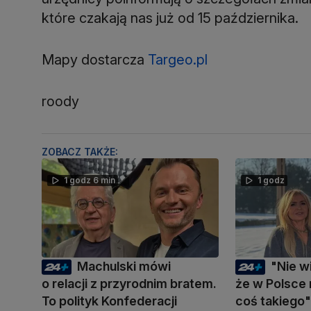
które czakają nas już od 15 października.
Mapy dostarcza
Targeo.pl
roody
ZOBACZ TAKŻE:
1 godz 6 min
1 godz
Machulski mówi
"Nie w
o relacji z przyrodnim bratem.
że w Polsce
To polityk Konfederacji
coś takiego