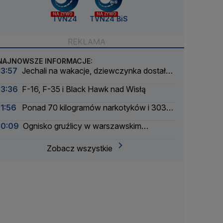
NA ŻYWO
NA ŻYWO
TVN24
TVN24 BiS
NAJNOWSZE INFORMACJE:
13:57
Jechali na wakacje, dziewczynka dostała
drgawek. Dramatyczna akcja
13:36
F-16, F-35 i Black Hawk nad Wisłą
11:56
Ponad 70 kilogramów narkotyków i 303
zatrzymanych. Zmasowana akcja policji
10:09
Ognisko gruźlicy w warszawskim
przedszkolu
Zobacz wszystkie