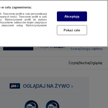
 w celu zapewnienia:
 Tworzenie profili w celu personalizacji
Akceptuję
wanych treści. Tworzenie profili w celu
ci. Wykorzystanie profili do wyboru
Rozumienie odbiorców dzięki statystyce
ulepszanie usług. Wykorzystywanie
Pokaż cele
SUBSKRYBUJ
Przejdź do
Szukaj
Zaloguj się
Menu
Czytaj
Słuchaj
Oglądaj
OGLĄDAJ NA ŻYWO