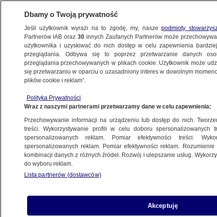
Dbamy o Twoją prywatność
Jeśli użytkownik wyrazi na to zgodę, my, nasze
podmioty stowarzys
Partnerów IAB oraz
30
innych Zaufanych Partnerów może przechowywa
WARSZAWA
użytkownika i uzyskiwać do nich dostęp w celu zapewnienia bardzi
przeglądania. Odbywa się to poprzez przetwarzanie danych os
przeglądania przechowywanych w plikach cookie. Użytkownik może udzie
OKOLICE
się przetwarzaniu w oparciu o uzasadniony interes w dowolnym momencie
plików cookie i reklam”.
Brutalnie zabili 16-letnią Kornelię, ciało
Polityka Prywatności
zakopali w lesie. Sprawa wraca do sądu,
Wraz z naszymi partnerami przetwarzamy dane w celu zapewnienia:
prokuratura chce dożywocia
Przechowywanie informacji na urządzeniu lub dostęp do nich. Tworzeni
treści. Wykorzystywanie profili w celu doboru spersonalizowanych tr
29.08.2024, 14:56
spersonalizowanych reklam. Pomiar efektywności treści. Wyko
spersonalizowanych reklam. Pomiar efektywności reklam. Rozumienie o
kombinacji danych z różnych źródeł. Rozwój i ulepszanie usług. Wykor
Udostępnij
do wyboru reklam.
Lista partnerów (dostawców)
Akceptuję