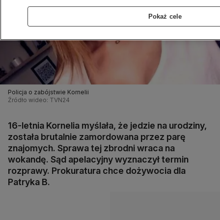
Pokaż cele
Policja o zabójstwie Kornelii
Źródło wideo: TVN24
16-letnia Kornelia myślała, że jedzie na urodziny,
została brutalnie zamordowana przez parę
znajomych. Sprawa tej zbrodni wraca na
wokandę. Sąd apelacyjny wyznaczył termin
rozprawy. Prokuratura chce dożywocia dla
Patryka B.