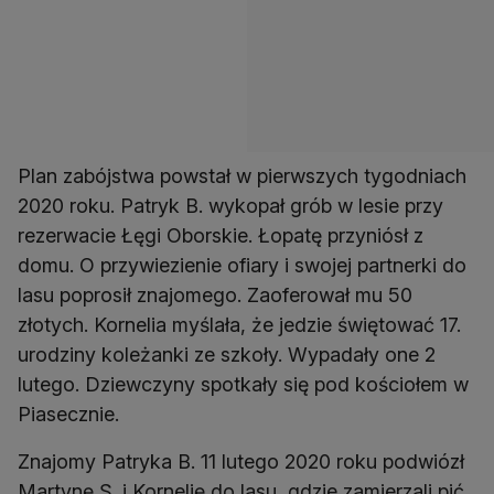
Plan zabójstwa powstał w pierwszych tygodniach
2020 roku. Patryk B. wykopał grób w lesie przy
rezerwacie Łęgi Oborskie. Łopatę przyniósł z
domu. O przywiezienie ofiary i swojej partnerki do
lasu poprosił znajomego. Zaoferował mu 50
złotych. Kornelia myślała, że jedzie świętować 17.
urodziny koleżanki ze szkoły. Wypadały one 2
lutego. Dziewczyny spotkały się pod kościołem w
Piasecznie.
Znajomy Patryka B. 11 lutego 2020 roku podwiózł
Martynę S. i Kornelię do lasu, gdzie zamierzali pić