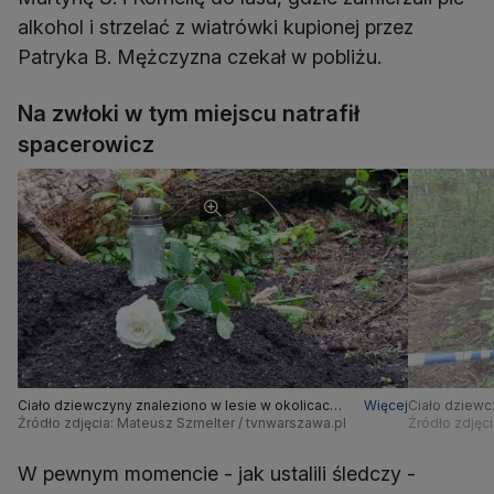
alkohol i strzelać z wiatrówki kupionej przez
Patryka B. Mężczyzna czekał w pobliżu.
Na zwłoki w tym miejscu natrafił
spacerowicz
Ciało dziewczyny znaleziono w lesie w okolicach
Więcej
Ciało dziewc
Konstancina
Źródło zdjęcia: Mateusz Szmelter / tvnwarszawa.pl
Konstancina
Źródło zdjęc
W pewnym momencie - jak ustalili śledczy -