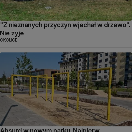
"Z nieznanych przyczyn wjechał w drzewo".
Nie żyje
OKOLICE
Absurd w nowym parku. Najpierw