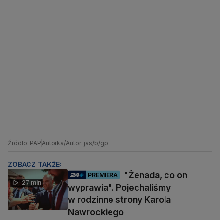
Źródło: PAP
Autorka/Autor: jas/b/gp
ZOBACZ TAKŻE:
"Żenada, co on
PREMIERA
27 min
wyprawia". Pojechaliśmy
w rodzinne strony Karola
Nawrockiego