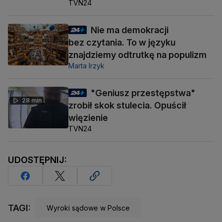
TVN24
Nie ma demokracji
bez czytania. To w języku
znajdziemy odtrutkę na populizm
Marta Irzyk
"Geniusz przestępstwa"
28 min
zrobił skok stulecia. Opuścił
więzienie
TVN24
UDOSTĘPNIJ:
TAGI:
Wyroki sądowe w Polsce