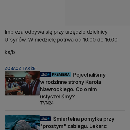
Impreza odbywa się przy urzędzie dzielnicy
Ursynów. W niedzielę potrwa od 10.00 do 16.00
kś/b
ZOBACZ TAKŻE:
Pojechaliśmy
PREMIERA
27 min
w rodzinne strony Karola
Nawrockiego. Co o nim
usłyszeliśmy?
TVN24
Śmiertelna pomyłka przy
"prostym" zabiegu. Lekarz: