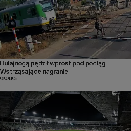
Hulajnogą pędził wprost pod pociąg.
Wstrząsające nagranie
OKOLICE