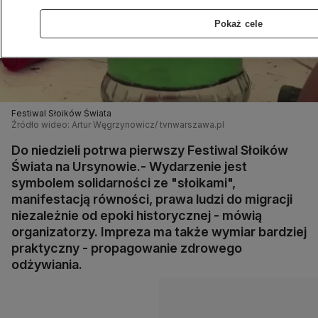
Pokaż cele
Festiwal Słoików Świata
Źródło wideo: Artur Węgrzynowicz/ tvnwarszawa.pl
Do niedzieli potrwa pierwszy Festiwal Słoików
Świata na Ursynowie.- Wydarzenie jest
symbolem solidarności ze "słoikami",
manifestacją równości, prawa ludzi do migracji
niezależnie od epoki historycznej - mówią
organizatorzy. Impreza ma także wymiar bardziej
praktyczny - propagowanie zdrowego
odżywiania.