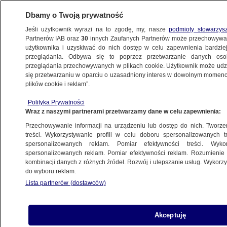
Dbamy o Twoją prywatność
Jeśli użytkownik wyrazi na to zgodę, my, nasze
podmioty stowarzys
Partnerów IAB oraz
30
innych Zaufanych Partnerów może przechowywa
WARSZAWA
użytkownika i uzyskiwać do nich dostęp w celu zapewnienia bardzi
przeglądania. Odbywa się to poprzez przetwarzanie danych os
przeglądania przechowywanych w plikach cookie. Użytkownik może udzie
NAJNOWSZE
się przetwarzaniu w oparciu o uzasadniony interes w dowolnym momencie
plików cookie i reklam”.
Setki słoików na Ursynowie. "Mamy prawo
Polityka Prywatności
do równości"
Wraz z naszymi partnerami przetwarzamy dane w celu zapewnienia:
Przechowywanie informacji na urządzeniu lub dostęp do nich. Tworzeni
4.10.2014, 19:17
treści. Wykorzystywanie profili w celu doboru spersonalizowanych tr
spersonalizowanych reklam. Pomiar efektywności treści. Wyko
spersonalizowanych reklam. Pomiar efektywności reklam. Rozumienie o
Udostępnij
kombinacji danych z różnych źródeł. Rozwój i ulepszanie usług. Wykor
do wyboru reklam.
Lista partnerów (dostawców)
Akceptuję