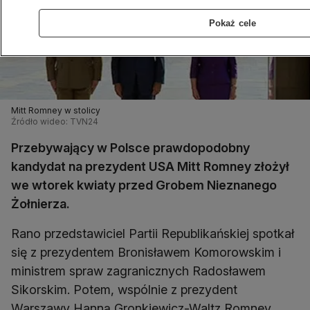
Pokaż cele
Mitt Romney w stolicy
Źródło wideo: TVN24
Przebywający w Polsce prawdopodobny
kandydat na prezydent USA Mitt Romney złożył
we wtorek kwiaty przed Grobem Nieznanego
Żołnierza.
Rano przedstawiciel Partii Republikańskiej spotkał
się z prezydentem Bronisławem Komorowskim i
ministrem spraw zagranicznych Radosławem
Sikorskim. Potem, wspólnie z prezydent
Warszawy Hanną Gronkiewicz-Waltz Romney