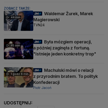
ZOBACZ TAKŻE:
Waldemar Żurek, Marek
44 min
Magierowski
TVN24
Była mózgiem operacji,
45 min
a później zaginęła z fortuną.
"Istnieje jeden konkretny trop"
Machulski mówi o relacji
1 godz 6 min
z przyrodnim bratem. To polityk
Konfederacji
Piotr Jacoń
UDOSTĘPNIJ: