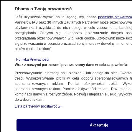
Dbamy o Twoją prywatność
Jeśli użytkownik wyrazi na to zgodę, my, nasze
podmioty stowarzys
Partnerów IAB oraz
30
innych Zaufanych Partnerów może przechowywa
WARSZAWA
użytkownika i uzyskiwać do nich dostęp w celu zapewnienia bardzi
przeglądania. Odbywa się to poprzez przetwarzanie danych os
przeglądania przechowywanych w plikach cookie. Użytkownik może udzie
NAJNOWSZE
się przetwarzaniu w oparciu o uzasadniony interes w dowolnym momencie
plików cookie i reklam”.
Romney złożył kwiaty przed Grobem
Polityka Prywatności
Nieznanego Żołnierza
Wraz z naszymi partnerami przetwarzamy dane w celu zapewnienia:
Przechowywanie informacji na urządzeniu lub dostęp do nich. Tworzeni
31.07.2012, 12:29
treści. Wykorzystywanie profili w celu doboru spersonalizowanych tr
spersonalizowanych reklam. Pomiar efektywności treści. Wyko
spersonalizowanych reklam. Pomiar efektywności reklam. Rozumienie o
Udostępnij
kombinacji danych z różnych źródeł. Rozwój i ulepszanie usług. Wykor
do wyboru reklam.
Lista partnerów (dostawców)
Akceptuję