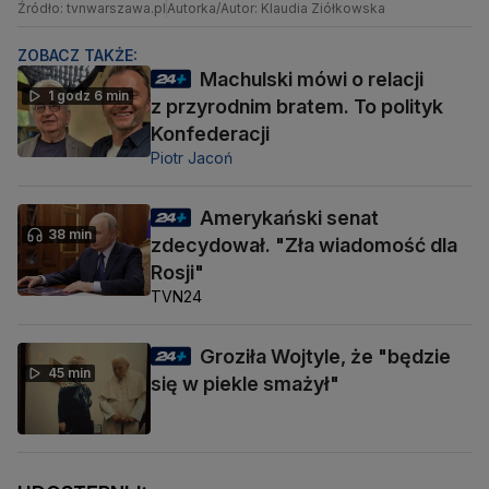
Źródło: tvnwarszawa.pl
Autorka/Autor: Klaudia Ziółkowska
ZOBACZ TAKŻE:
Machulski mówi o relacji
1 godz 6 min
z przyrodnim bratem. To polityk
Konfederacji
Piotr Jacoń
Amerykański senat
38 min
zdecydował. "Zła wiadomość dla
Rosji"
TVN24
Groziła Wojtyle, że "będzie
45 min
się w piekle smażył"