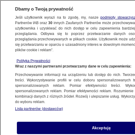
Dbamy o Twoją prywatność
Jeśli użytkownik wyrazi na to zgodę, my, nasze
podmioty stowarzys
Partnerów IAB oraz
30
innych Zaufanych Partnerów może przechowywa
WARSZAWA
użytkownika i uzyskiwać do nich dostęp w celu zapewnienia bardzi
przeglądania. Odbywa się to poprzez przetwarzanie danych os
przeglądania przechowywanych w plikach cookie. Użytkownik może udzie
NAJNOWSZE
się przetwarzaniu w oparciu o uzasadniony interes w dowolnym momencie
plików cookie i reklam”.
56-latek utonął na basenie. Prokuratura:
Polityka Prywatności
ratownik rozmawiał przez telefon
Wraz z naszymi partnerami przetwarzamy dane w celu zapewnienia:
w dyżurce
Przechowywanie informacji na urządzeniu lub dostęp do nich. Tworzeni
treści. Wykorzystywanie profili w celu doboru spersonalizowanych tr
5.10.2023, 12:43
spersonalizowanych reklam. Pomiar efektywności treści. Wyko
spersonalizowanych reklam. Pomiar efektywności reklam. Rozumienie o
kombinacji danych z różnych źródeł. Rozwój i ulepszanie usług. Wykor
Udostępnij
do wyboru reklam.
Lista partnerów (dostawców)
Akceptuję