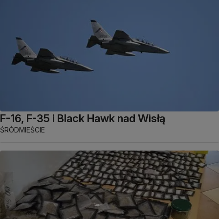
F-16, F-35 i Black Hawk nad Wisłą
ŚRÓDMIEŚCIE