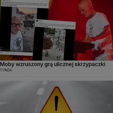
Moby wzruszony grą ulicznej skrzypaczki
TVN24