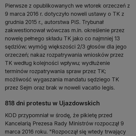
Pierwsze z opublikowanych we wtorek orzeczeń z
9 marca 2016 r. dotyczyło noweli ustawy o TK z
grudnia 2015 r., autorstwa PiS. Trybunał
zakwestionował wówczas m.in. określenie przez
nowelę pełnego składu TK jako co najmniej 13
sędziów; wymóg większości 2/3 głosów dla jego
orzeczeń; nakaz rozpatrywania wniosków przez
TK według kolejności wpływu; wydłużenie
terminów rozpatrywania spraw przez TK;
możliwość wygaszania mandatu sędziego TK
przez Sejm oraz brak w noweli vacatio legis.
818 dni protestu w Ujazdowskich
KOD przypomniał w środę, że pikietę przed
Kancelarią Prezesa Rady Ministrów rozpoczął 9
marca 2016 roku. "Rozpoczął się wtedy trwający