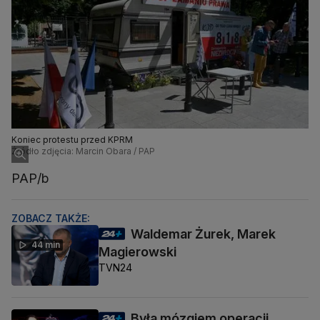
Koniec protestu przed KPRM
Źródło zdjęcia: Marcin Obara / PAP
PAP/b
ZOBACZ TAKŻE:
Waldemar Żurek, Marek
44 min
Magierowski
TVN24
Była mózgiem operacji,