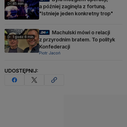
45 min
a później zaginęła z fortuną.
"Istnieje jeden konkretny trop"
Machulski mówi o relacji
1 godz 6 min
z przyrodnim bratem. To polityk
Konfederacji
Piotr Jacoń
UDOSTĘPNIJ: