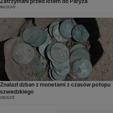
Zatrzymani przed lotem do Paryża
WŁOCHY
Znalazł dzban z monetami z czasów potopu
szwedzkiego
OKOLICE