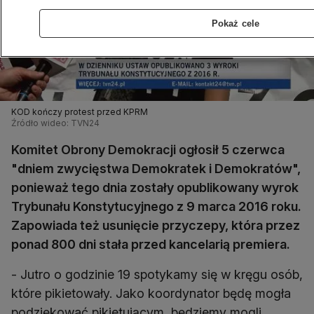
Pokaż cele
KOD kończy protest przed KPRM
Źródło wideo: TVN24
Komitet Obrony Demokracji ogłosił 5 czerwca
"dniem zwycięstwa Demokratek i Demokratów",
ponieważ tego dnia zostały opublikowany wyrok
Trybunału Konstytucyjnego z 9 marca 2016 roku.
Zapowiada też usunięcie przyczepy, która przez
ponad 800 dni stała przed kancelarią premiera.
- Jutro o godzinie 19 spotykamy się w kręgu osób,
które pikietowały. Jako koordynator będę mogła
podziękować pikietującym, będziemy mogli