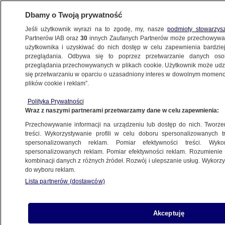
Dbamy o Twoją prywatność
Jeśli użytkownik wyrazi na to zgodę, my, nasze
podmioty stowarzys
Partnerów IAB oraz
30
innych Zaufanych Partnerów może przechowywa
WARSZAWA
użytkownika i uzyskiwać do nich dostęp w celu zapewnienia bardzi
przeglądania. Odbywa się to poprzez przetwarzanie danych os
przeglądania przechowywanych w plikach cookie. Użytkownik może udzie
NAJNOWSZE
się przetwarzaniu w oparciu o uzasadniony interes w dowolnym momencie
plików cookie i reklam”.
KOD kończy protest. Przyczepa odjedzie
Polityka Prywatności
sprzed siedziby premiera
Wraz z naszymi partnerami przetwarzamy dane w celu zapewnienia:
Przechowywanie informacji na urządzeniu lub dostęp do nich. Tworzeni
6.06.2018, 19:55
treści. Wykorzystywanie profili w celu doboru spersonalizowanych tr
spersonalizowanych reklam. Pomiar efektywności treści. Wyko
spersonalizowanych reklam. Pomiar efektywności reklam. Rozumienie o
Udostępnij
kombinacji danych z różnych źródeł. Rozwój i ulepszanie usług. Wykor
do wyboru reklam.
Lista partnerów (dostawców)
Akceptuję