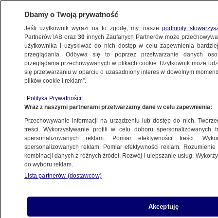
Dbamy o Twoją prywatność
Jeśli użytkownik wyrazi na to zgodę, my, nasze
podmioty stowarzys
Partnerów IAB oraz
30
innych Zaufanych Partnerów może przechowywa
WARSZAWA
użytkownika i uzyskiwać do nich dostęp w celu zapewnienia bardzi
przeglądania. Odbywa się to poprzez przetwarzanie danych os
przeglądania przechowywanych w plikach cookie. Użytkownik może udzie
NAJNOWSZE
się przetwarzaniu w oparciu o uzasadniony interes w dowolnym momencie
plików cookie i reklam”.
Gronkiewicz-Waltz i jej zastępcy ujawnili
Polityka Prywatności
swoje majątki
Wraz z naszymi partnerami przetwarzamy dane w celu zapewnienia:
Przechowywanie informacji na urządzeniu lub dostęp do nich. Tworzeni
16.05.2013, 20:08
treści. Wykorzystywanie profili w celu doboru spersonalizowanych tr
spersonalizowanych reklam. Pomiar efektywności treści. Wyko
spersonalizowanych reklam. Pomiar efektywności reklam. Rozumienie o
Udostępnij
kombinacji danych z różnych źródeł. Rozwój i ulepszanie usług. Wykor
do wyboru reklam.
Lista partnerów (dostawców)
Akceptuję