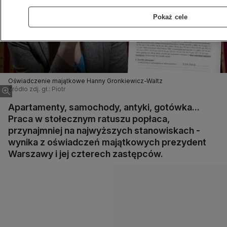
Pokaż cele
Oświadczenie majątkowe Hanny Gronkiewicz-Waltz
Źródło zdj. gł.: Piotr
Apartamenty, samochody, antyki, gotówka...
Praca w stołecznym ratuszu popłaca,
przynajmniej na najwyższych stanowiskach -
wynika z oświadczeń majątkowych prezydent
Warszawy i jej czterech zastępców.