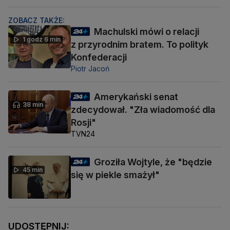
ZOBACZ TAKŻE:
Machulski mówi o relacji
1 godz 6 min
z przyrodnim bratem. To polityk
Konfederacji
Piotr Jacoń
Amerykański senat
38 min
zdecydował. "Zła wiadomość dla
Rosji"
TVN24
Groziła Wojtyle, że "będzie
45 min
się w piekle smażył"
UDOSTĘPNIJ: