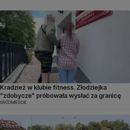
Kradzież w klubie fitness. Złodziejka
"zdobycze" próbowała wysłać za granicę
ŚRÓDMIEŚCIE