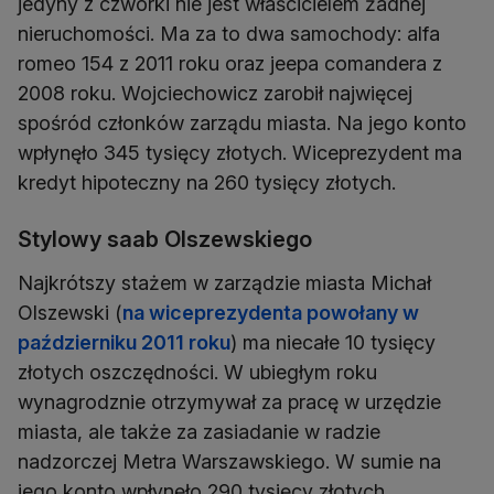
jedyny z czwórki nie jest właścicielem żadnej
nieruchomości. Ma za to dwa samochody: alfa
romeo 154 z 2011 roku oraz jeepa comandera z
2008 roku. Wojciechowicz zarobił najwięcej
spośród członków zarządu miasta. Na jego konto
wpłynęło 345 tysięcy złotych. Wiceprezydent ma
kredyt hipoteczny na 260 tysięcy złotych.
Stylowy saab Olszewskiego
Najkrótszy stażem w zarządzie miasta Michał
Olszewski (
na wiceprezydenta powołany w
październiku 2011 roku
) ma niecałe 10 tysięcy
złotych oszczędności. W ubiegłym roku
wynagrodznie otrzymywał za pracę w urzędzie
miasta, ale także za zasiadanie w radzie
nadzorczej Metra Warszawskiego. W sumie na
jego konto wpłynęło 290 tysięcy złotych.