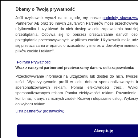
Dbamy o Twoją prywatność
Jeśli użytkownik wyrazi na to zgodę, my, nasze
podmioty stowarzys
Partnerów IAB oraz
30
innych Zaufanych Partnerów może przechowywa
METEO
użytkownika i uzyskiwać do nich dostęp w celu zapewnienia bardzi
przeglądania. Odbywa się to poprzez przetwarzanie danych os
przeglądania przechowywanych w plikach cookie. Użytkownik może udzie
ŚWIAT
się przetwarzaniu w oparciu o uzasadniony interes w dowolnym momencie
plików cookie i reklam”.
Temperatura odczuwalna może wynieść
Polityka Prywatności
-45 stopni. W USA "będzie zimniej niż
Wraz z naszymi partnerami przetwarzamy dane w celu zapewnienia:
na Grenlandii"
Przechowywanie informacji na urządzeniu lub dostęp do nich. Tworzeni
treści. Wykorzystywanie profili w celu doboru spersonalizowanych tr
17.01.2025, 15:06
Aktualizacja:
18.01.2025, 07:24
spersonalizowanych reklam. Pomiar efektywności treści. Wyko
spersonalizowanych reklam. Pomiar efektywności reklam. Rozumienie o
kombinacji danych z różnych źródeł. Rozwój i ulepszanie usług. Wykor
Udostępnij
do wyboru reklam.
Lista partnerów (dostawców)
Akceptuję