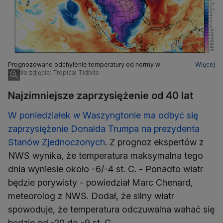
Prognozowane odchylenie temperatury od normy w
Więcej
Ameryce Północnej 20 stycznia
Źródło zdjęcia: Tropical Tidbits
Najzimniejsze zaprzysiężenie od 40 lat
W poniedziałek w Waszyngtonie ma odbyć się
zaprzysiężenie Donalda Trumpa na prezydenta
Stanów Zjednoczonych
. Z prognoz ekspertów z
NWS wynika, że temperatura maksymalna tego
dnia wyniesie około -6/-4 st. C. - Ponadto wiatr
będzie porywisty - powiedział Marc Chenard,
meteorolog z NWS. Dodał, że silny wiatr
spowoduje, że temperatura odczuwalna wahać się
będzie od -20 do -9 st. C.