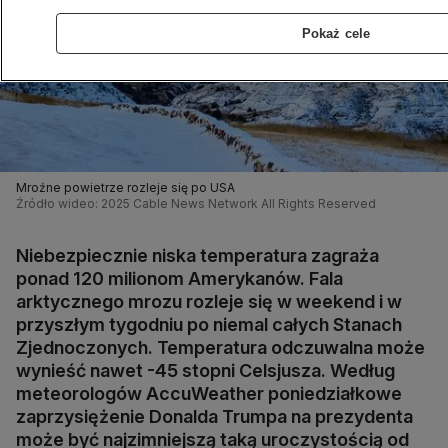
Pokaż cele
Mroźne powietrze rozleje się po USA
Źródło wideo: 2025 Cable News Network All Rights Reserved
Niebezpiecznie niska temperatura zagraża
ponad 120 milionom Amerykanów. Fala
arktycznego mrozu rozleje się w weekend i w
przyszłym tygodniu po niemal całych Stanach
Zjednoczonych. Temperatura odczuwalna może
wynieść nawet -45 stopni Celsjusza. Według
meteorologów AccuWeather poniedziałkowe
zaprzysiężenie Donalda Trumpa na prezydenta
może być najzimniejszą taką uroczystością od