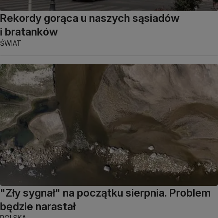
Rekordy gorąca u naszych sąsiadów
i bratanków
ŚWIAT
"Zły sygnał" na początku sierpnia. Problem
będzie narastał
POLSKA