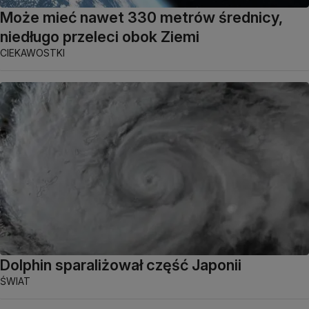
Może mieć nawet 330 metrów średnicy,
niedługo przeleci obok Ziemi
CIEKAWOSTKI
Dolphin sparaliżował część Japonii
ŚWIAT