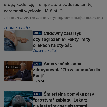
drugą kadencję. Temperatura podczas tamtej
ceremonii wyniosła -13,8 st. C.
Źródło: CNN, PAP, The Guardian, phys.org, tvnmeteo.pl
Autorka/Autor: anw
ZOBACZ TAKŻE:
Cudowny zastrzyk
czy zagrożenie? Fakty i mity
o lekach na otyłość
Zuzanna Kuffel
Amerykański senat
38 min
zdecydował. "Zła wiadomość dla
Rosji"
TVN24
Śmiertelna pomyłka przy
"prostym" zabiegu. Lekarz:
nie jesteśmy serwisantami