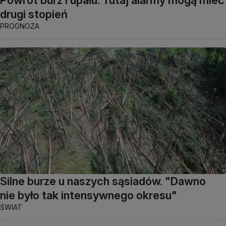
Powrót burz i upału. Tutaj alarmy mogą mieć
drugi stopień
PROGNOZA
Silne burze u naszych sąsiadów. "Dawno
nie było tak intensywnego okresu"
ŚWIAT