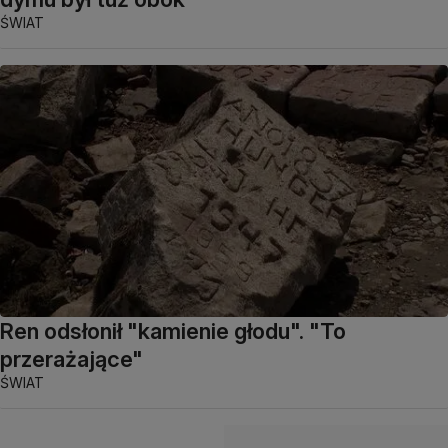
ŚWIAT
Ren odsłonił "kamienie głodu". "To
przerażające"
ŚWIAT