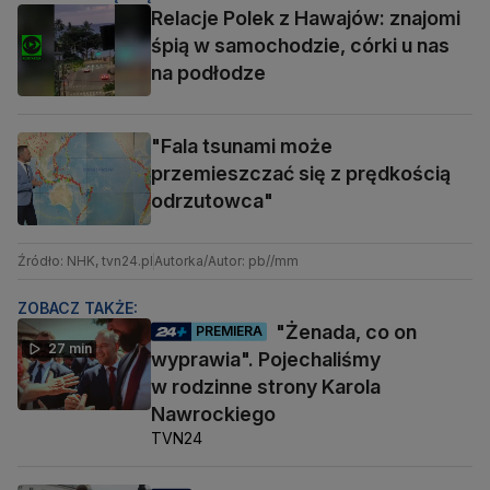
Relacje Polek z Hawajów: znajomi
śpią w samochodzie, córki u nas
na podłodze
"Fala tsunami może
przemieszczać się z prędkością
odrzutowca"
Źródło: NHK, tvn24.pl
Autorka/Autor: pb//mm
ZOBACZ TAKŻE:
"Żenada, co on
PREMIERA
27 min
wyprawia". Pojechaliśmy
w rodzinne strony Karola
Nawrockiego
TVN24