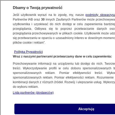
Dbamy o Twoją prywatność
Jeśli użytkownik wyrazi na to zgodę, my, nasze
podmioty stowarzys
Partnerów IAB oraz
30
innych Zaufanych Partnerów może przechowywa
METEO
użytkownika i uzyskiwać do nich dostęp w celu zapewnienia bardzi
przeglądania. Odbywa się to poprzez przetwarzanie danych os
przeglądania przechowywanych w plikach cookie. Użytkownik może udzie
ŚWIAT
się przetwarzaniu w oparciu o uzasadniony interes w dowolnym momencie
plików cookie i reklam”.
Wieloryby wyrzucone na brzeg
Polityka Prywatności
przez tsunami? Ekspert wyjaśnia nagranie
Wraz z naszymi partnerami przetwarzamy dane w celu zapewnienia:
Przechowywanie informacji na urządzeniu lub dostęp do nich. Tworzeni
30.07.2025, 15:04
treści. Wykorzystywanie profili w celu doboru spersonalizowanych tr
spersonalizowanych reklam. Pomiar efektywności treści. Wyko
Posłuchaj artykułu
spersonalizowanych reklam. Pomiar efektywności reklam. Rozumienie o
Czyta lektor AI
kombinacji danych z różnych źródeł. Rozwój i ulepszanie usług. Wykor
do wyboru reklam.
W mediach pojawiły się nagrania i zdjęcia
Lista partnerów (dostawców)
przedstawiające wieloryby wyrzucone na brzeg
w Japonii. Do zdarzenia miało dojść mniej więcej
Akceptuję
w tym samym czasie, gdy na Pacyfiku nastąpiło