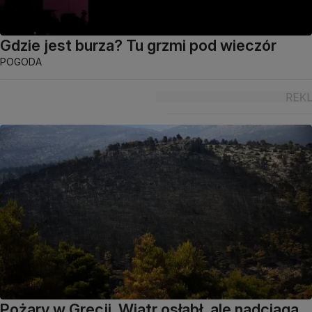
Gdzie jest burza? Tu grzmi pod wieczór
POGODA
Pożary w Grecji. Wiatr osłabł, ale nadciąga