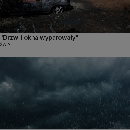
"Drzwi i okna wyparowały"
ŚWIAT