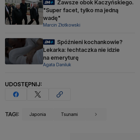
Zawsze obok Kaczyńskiego.
"Super facet, tylko ma jedną
wadę"
Marcin Złotkowski
Spóźnieni kochankowie?
Lekarka: łechtaczka nie idzie
na emeryturę
Agata Daniluk
UDOSTĘPNIJ:
TAGI:
Japonia
Tsunami