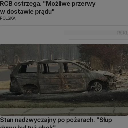
RCB ostrzega. "Możliwe przerwy
w dostawie prądu"
POLSKA
Stan nadzwyczajny po pożarach. "Słup
dymu był tuż obok"