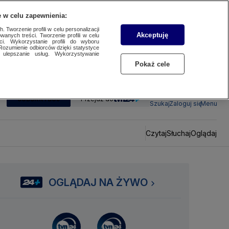
 w celu zapewnienia:
 Tworzenie profili w celu personalizacji
Akceptuję
wanych treści. Tworzenie profili w celu
ci. Wykorzystanie profili do wyboru
Rozumienie odbiorców dzięki statystyce
ulepszanie usług. Wykorzystywanie
Pokaż cele
SUBSKRYBUJ
Przejdź do
Szukaj
Zaloguj się
Menu
Czytaj
Słuchaj
Oglądaj
OGLĄDAJ NA ŻYWO