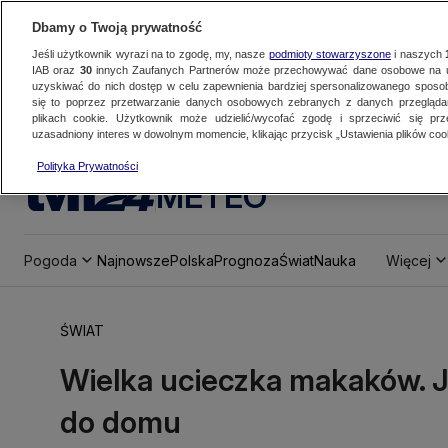
Dbamy o Twoją prywatność
Jeśli użytkownik wyrazi na to zgodę, my, nasze
podmioty stowarzyszone
i naszych
IAB oraz
30
innych Zaufanych Partnerów może przechowywać dane osobowe na ur
uzyskiwać do nich dostęp w celu zapewnienia bardziej spersonalizowanego sposo
się to poprzez przetwarzanie danych osobowych zebranych z danych przegląd
plikach cookie. Użytkownik może udzielić/wycofać zgodę i sprzeciwić się pr
uzasadniony interes w dowolnym momencie, klikając przycisk „Ustawienia plików cook
Polityka Prywatności
METEO
Pogoda
Najnowsze
Polska
Prognoza
Świat
Nauka
Więcej
ŚWIAT
Wielka ucieczka makaków. Je
do domu