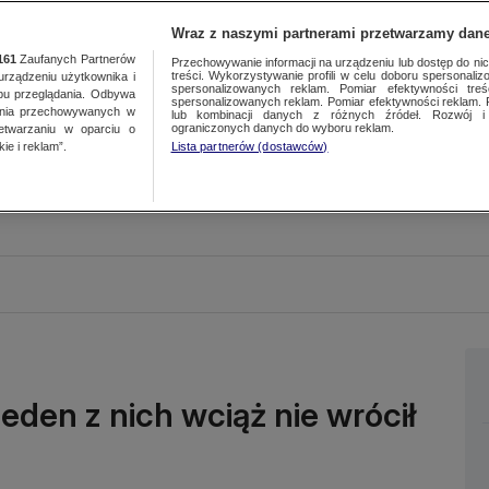
Wraz z naszymi partnerami przetwarzamy dane
161
Zaufanych Partnerów
Przechowywanie informacji na urządzeniu lub dostęp do nich.
treści. Wykorzystywanie profili w celu doboru spersonalizo
ządzeniu użytkownika i
spersonalizowanych reklam. Pomiar efektywności treś
bu przeglądania. Odbywa
spersonalizowanych reklam. Pomiar efektywności reklam. 
ania przechowywanych w
lub kombinacji danych z różnych źródeł. Rozwój i 
ograniczonych danych do wyboru reklam.
zetwarzaniu w oparciu o
ie i reklam”.
Lista partnerów (dostawców)
den z nich wciąż nie wrócił