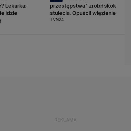
? Lekarka:
przestępstwa" zrobił skok
ie idzie
stulecia. Opuścił więzienie
TVN24
ę