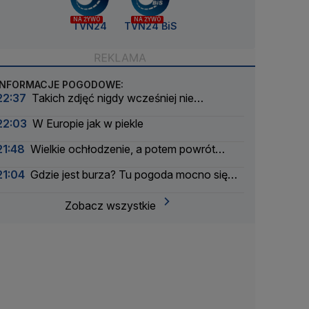
NA ŻYWO
NA ŻYWO
TVN24
TVN24 BiS
INFORMACJE POGODOWE:
22:37
Takich zdjęć nigdy wcześniej nie
wykonano
22:03
W Europie jak w piekle
21:48
Wielkie ochłodzenie, a potem powrót
upału
21:04
Gdzie jest burza? Tu pogoda mocno się
pogorszyła
Zobacz wszystkie