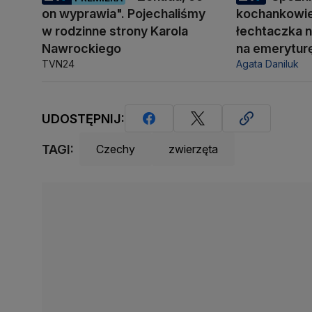
on wyprawia". Pojechaliśmy
kochankowie
w rodzinne strony Karola
łechtaczka n
Nawrockiego
na emerytur
TVN24
Agata Daniluk
UDOSTĘPNIJ:
TAGI:
Czechy
zwierzęta