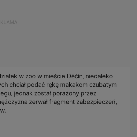
ziałek w zoo w mieście Děčín, niedaleko
cych chciał podać rękę makakom czubatym
iegu, jednak został porażony przez
mężczyzna zerwał fragment zabezpieczeń,
ów.