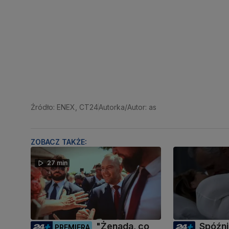
Źródło: ENEX, CT24
Autorka/Autor: as
ZOBACZ TAKŻE:
27 min
"Żenada, co
Spóźni
PREMIERA