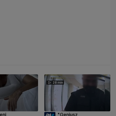
28 min
eni
"Geniusz