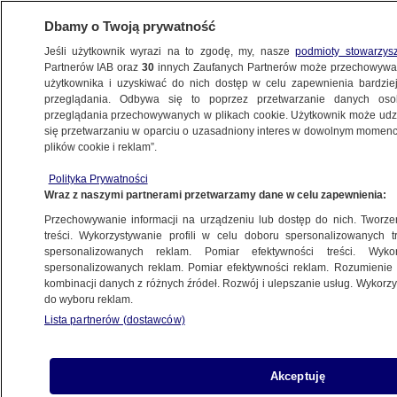
Dbamy o Twoją prywatność
Jeśli użytkownik wyrazi na to zgodę, my, nasze
podmioty stowarzys
Partnerów IAB oraz
30
innych Zaufanych Partnerów może przechowywa
METEO
użytkownika i uzyskiwać do nich dostęp w celu zapewnienia bardzi
przeglądania. Odbywa się to poprzez przetwarzanie danych os
przeglądania przechowywanych w plikach cookie. Użytkownik może udzie
NAJNOWSZE
się przetwarzaniu w oparciu o uzasadniony interes w dowolnym momencie
plików cookie i reklam”.
Wietrzny i deszczowy dzień
z niekorzystnym biometem
Polityka Prywatności
Wraz z naszymi partnerami przetwarzamy dane w celu zapewnienia:
PROGNOZA
Przechowywanie informacji na urządzeniu lub dostęp do nich. Tworzeni
treści. Wykorzystywanie profili w celu doboru spersonalizowanych tr
spersonalizowanych reklam. Pomiar efektywności treści. Wyko
Noc pod znakiem bardzo silnego
spersonalizowanych reklam. Pomiar efektywności reklam. Rozumienie o
wiatru. Alerty IMGW drugiego
kombinacji danych z różnych źródeł. Rozwój i ulepszanie usług. Wykor
do wyboru reklam.
i pierwszego stopnia
Lista partnerów (dostawców)
PROGNOZA
Trwa akcja ratunkowa po powodziach.
Akceptuję
"Widzieliśmy domy zmiatane