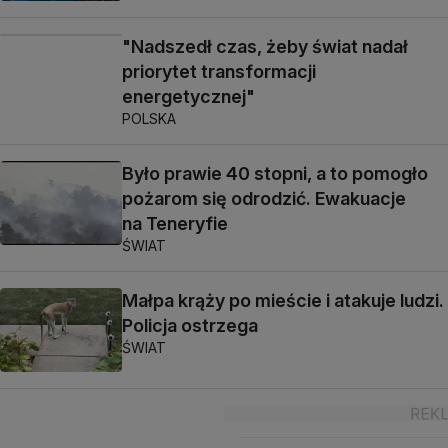
"Nadszedł czas, żeby świat nadał
priorytet transformacji
energetycznej"
POLSKA
Było prawie 40 stopni, a to pomogło
pożarom się odrodzić. Ewakuacje
na Teneryfie
ŚWIAT
Małpa krąży po mieście i atakuje ludzi.
Policja ostrzega
ŚWIAT