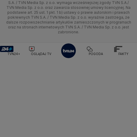
Kielce
Handel
Lekkoatletyka
Zdrowie
Uwaga TVN
Pogoda Kartuzy
Test zgodności
Pogoda Wołomin
Pogoda Kluczbork
S.A. / TVN Media Sp. z o.o. wymaga wcześniejszej zgody TVN S.A./
TVN Media Sp. z o.o. oraz zawarcia stosownej umowy licencyjnej. Na
Pogoda Radomsko
Pogoda Bochnia
Pogoda Brodnica
podstawie art. 25 ust. 1 pkt. 1 b) ustawy o prawie autorskim i prawach
Kujawsko-pomorskie
Ze świata
Siatkówka
Tech
HGTV
Oglądaj na TV
Pogoda Krynica Morska
Pogoda Kutno
pokrewnych TVN S.A. / TVN Media Sp. z o.o. wyraźnie zastrzega, że
dalsze rozpowszechnianie artykułów zamieszczonych w programach
Pogoda Gniezno
Pogoda Jelenia Góra
Lublin
Tech
F1
Nauka
TVN Turbo
Zrealizuj voucher
oraz na stronach internetowych TVN S.A. / TVN Media Sp. z o.o. jest
Pogoda Sandomierz
Pogoda Tarnowskie Góry
zabronione.
Lubuskie
Moto
Pogoda Kołobrzeg
Rozrywka
Pogoda Kalisz
TVN Style
Pogoda Krynica-Zdrój
Pogoda Szklarska Poręba
Olsztyn
Dla seniora
TVN7
Pogoda Suwałki
Pogoda Radom
TVN24+
OGLĄDAJ TV
POGODA
FAKTY
Opole
Turystyka
TTV
Rzeszów
Szczecin
Białystok