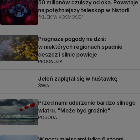
50 milionów czulszy od oka. Powstaje
najpotężniejszy teleskop w historii
"KIJEK W KOSMOSIE"
Prognoza pogody na dziś:
w niektórych regionach spadnie
deszcz i silnie powieje
PROGNOZA
Jeleń zaplątał się w huśtawkę
ŚWIAT
Przed nami uderzenie bardzo silnego
wiatru. "Może być groźnie"
POGODA
W nocy miejscami tylko 6 stopni,