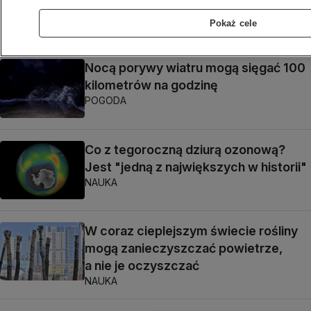
z powierzchni ziemi"
Pokaż cele
ŚWIAT
Nocą porywy wiatru mogą sięgać 100
kilometrów na godzinę
POGODA
Co z tegoroczną dziurą ozonową?
Jest "jedną z największych w historii"
NAUKA
W coraz cieplejszym świecie rośliny
mogą zanieczyszczać powietrze,
a nie je oczyszczać
NAUKA