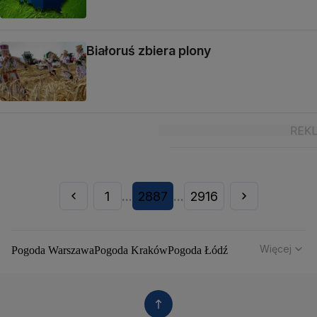
Białoruś zbiera plony
1
2887
2916
...
...
Więcej
Pogoda Warszawa
Pogoda Kraków
Pogoda Łódź
Pogoda Wrocław
Pogoda Poznań
Pogoda Gdańsk
Pogoda Szczecin
Pogoda Bydgoszcz
Pogoda Lublin
Pogoda Białystok
Pogoda Katowice
Pogoda Kielce