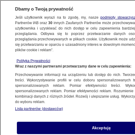
Dbamy o Twoją prywatność
Jeśli użytkownik wyrazi na to zgodę, my, nasze
podmioty stowarzys
Partnerów IAB oraz
30
innych Zaufanych Partnerów może przechowywa
METEO
użytkownika i uzyskiwać do nich dostęp w celu zapewnienia bardzi
przeglądania. Odbywa się to poprzez przetwarzanie danych os
przeglądania przechowywanych w plikach cookie. Użytkownik może udzie
NAJNOWSZE
się przetwarzaniu w oparciu o uzasadniony interes w dowolnym momencie
plików cookie i reklam”.
Wakacje za huragan
Polityka Prywatności
Wraz z naszymi partnerami przetwarzamy dane w celu zapewnienia:
2000 km bez lądowania i kropli paliwa
Przechowywanie informacji na urządzeniu lub dostęp do nich. Tworzeni
treści. Wykorzystywanie profili w celu doboru spersonalizowanych tr
spersonalizowanych reklam. Pomiar efektywności treści. Wyko
spersonalizowanych reklam. Pomiar efektywności reklam. Rozumienie o
kombinacji danych z różnych źródeł. Rozwój i ulepszanie usług. Wykor
do wyboru reklam.
Ocean kwitnie na turkusowo
Lista partnerów (dostawców)
Akceptuję