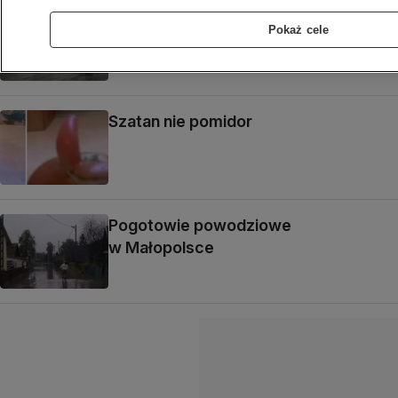
Filipiny: 31 osób zginęło w tropikalnej
Pokaż cele
burzy
Szatan nie pomidor
Pogotowie powodziowe
w Małopolsce