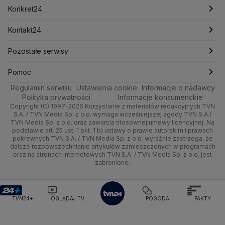
Pogoda Chojnice
Pogoda Jastarnia
Prognoza
Sport
Newslettery
Ludzie Faktów
Katowice
Notowania
Piłka Nożna
Konkret24
Pogoda Bolesławiec
Pogoda Bukowina Tatrzańska
Świat
Zdrowie
Kraków
Pieniądze
Pogoda Tychy
Tenis
Pogoda Stalowa Wola
Najnowsze
Kontakt24
Pogoda Piotrków Trybunalski
Pogoda Inowrocław
Nauka
Technologia
Poznań
Nieruchomości
Kolarstwo
Polska
Najnowsze
Pozostałe serwisy
Pogoda Szczecinek
Pogoda Koszalin
Pogoda Giżycko
Pogoda Ustrzyki Dolne
Ciekawostki
Kultura i styl
Trójmiasto
Rynki
Skoki Narciarskie
Świat
Gorące Tematy
TVN
Pomoc
Pogoda Lubartów
Pogoda Otwock
Pogoda Miechów
Regulamin serwisu
Podróże
Ustawienia cookie
Informacje o nadawcy
Ciekawostki
Pogoda Gąski
Pogoda Płońsk
Pogoda Rawicz
Wrocław
Dla firm
Sporty zimowe
Polityka
Wyślij zgłoszenie
Dzień Dobry TVN
Centrum pomocy
Polityka prywatności
Informacje konsumenckie
Pogoda Łeba
Pogoda Puck
Pogoda Chorzów
Copyright (C) 1997-2026 Korzystanie z materiałów redakcyjnych TVN
Smog
Quizy
Kielce
Handel
Lekkoatletyka
Zdrowie
Uwaga TVN
Pogoda Kartuzy
Test zgodności
Pogoda Wołomin
Pogoda Kluczbork
S.A. / TVN Media Sp. z o.o. wymaga wcześniejszej zgody TVN S.A./
TVN Media Sp. z o.o. oraz zawarcia stosownej umowy licencyjnej. Na
Pogoda Radomsko
Pogoda Bochnia
Pogoda Brodnica
podstawie art. 25 ust. 1 pkt. 1 b) ustawy o prawie autorskim i prawach
Kujawsko-pomorskie
Ze świata
Siatkówka
Tech
HGTV
Oglądaj na TV
Pogoda Krynica Morska
Pogoda Kutno
pokrewnych TVN S.A. / TVN Media Sp. z o.o. wyraźnie zastrzega, że
dalsze rozpowszechnianie artykułów zamieszczonych w programach
Pogoda Gniezno
Pogoda Jelenia Góra
Lublin
Tech
F1
Nauka
TVN Turbo
Zrealizuj voucher
oraz na stronach internetowych TVN S.A. / TVN Media Sp. z o.o. jest
Pogoda Sandomierz
Pogoda Tarnowskie Góry
zabronione.
Lubuskie
Moto
Pogoda Kołobrzeg
Rozrywka
Pogoda Kalisz
TVN Style
Pogoda Krynica-Zdrój
Pogoda Szklarska Poręba
Olsztyn
Dla seniora
TVN7
Pogoda Suwałki
Pogoda Radom
TVN24+
OGLĄDAJ TV
POGODA
FAKTY
Opole
Turystyka
TTV