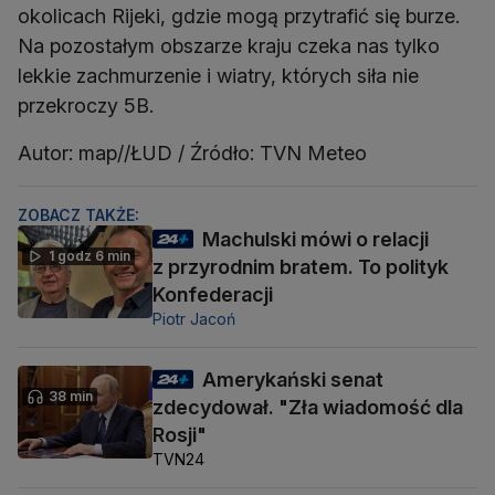
okolicach Rijeki, gdzie mogą przytrafić się burze.
Na pozostałym obszarze kraju czeka nas tylko
lekkie zachmurzenie i wiatry, których siła nie
przekroczy 5B.
Autor: map//ŁUD / Źródło: TVN Meteo
ZOBACZ TAKŻE:
Machulski mówi o relacji
1 godz 6 min
z przyrodnim bratem. To polityk
Konfederacji
Piotr Jacoń
Amerykański senat
38 min
zdecydował. "Zła wiadomość dla
Rosji"
TVN24