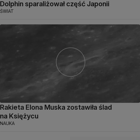
Dolphin sparaliżował część Japonii
ŚWIAT
Rakieta Elona Muska zostawiła ślad
na Księżycu
NAUKA