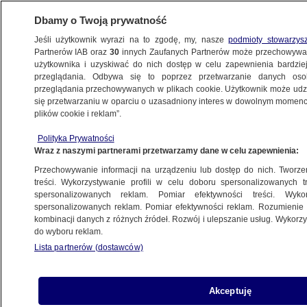
Dbamy o Twoją prywatność
Jeśli użytkownik wyrazi na to zgodę, my, nasze
podmioty stowarzys
Partnerów IAB oraz
30
innych Zaufanych Partnerów może przechowywa
METEO
użytkownika i uzyskiwać do nich dostęp w celu zapewnienia bardzi
przeglądania. Odbywa się to poprzez przetwarzanie danych os
przeglądania przechowywanych w plikach cookie. Użytkownik może udzie
NAJNOWSZE
się przetwarzaniu w oparciu o uzasadniony interes w dowolnym momencie
plików cookie i reklam”.
Na Bałtyku rozwiniesz we wtorek żagle
Polityka Prywatności
Wraz z naszymi partnerami przetwarzamy dane w celu zapewnienia:
18.07.2011, 20:39
Przechowywanie informacji na urządzeniu lub dostęp do nich. Tworzeni
treści. Wykorzystywanie profili w celu doboru spersonalizowanych tr
Udostępnij
spersonalizowanych reklam. Pomiar efektywności treści. Wyko
spersonalizowanych reklam. Pomiar efektywności reklam. Rozumienie o
kombinacji danych z różnych źródeł. Rozwój i ulepszanie usług. Wykor
do wyboru reklam.
Lista partnerów (dostawców)
Akceptuję