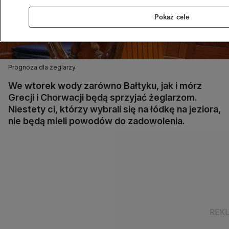
Pokaż cele
Prognoza dla żeglarzy
We wtorek wody zarówno Bałtyku, jak i mórz
Grecji i Chorwacji będą sprzyjać żeglarzom.
Niestety ci, którzy wybrali się na łódkę na jeziora,
nie będą mieli powodów do zadowolenia.