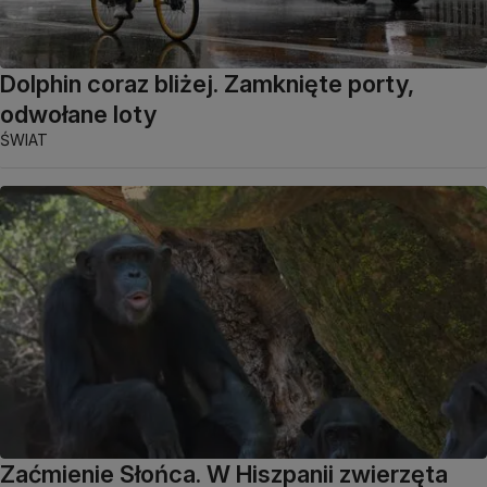
Dolphin coraz bliżej. Zamknięte porty,
odwołane loty
ŚWIAT
Zaćmienie Słońca. W Hiszpanii zwierzęta