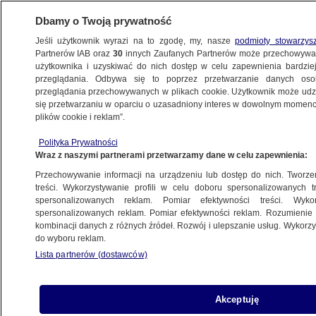
Dbamy o Twoją prywatność
Jeśli użytkownik wyrazi na to zgodę, my, nasze
podmioty stowarzys
Partnerów IAB oraz
30
innych Zaufanych Partnerów może przechowywa
METEO
użytkownika i uzyskiwać do nich dostęp w celu zapewnienia bardzi
przeglądania. Odbywa się to poprzez przetwarzanie danych os
przeglądania przechowywanych w plikach cookie. Użytkownik może udzie
NAJNOWSZE
się przetwarzaniu w oparciu o uzasadniony interes w dowolnym momencie
plików cookie i reklam”.
Bociany z amputowanymi skrzydłami.
Zwierzęta ranne po wichurach
Polityka Prywatności
Wraz z naszymi partnerami przetwarzamy dane w celu zapewnienia:
Przechowywanie informacji na urządzeniu lub dostęp do nich. Tworzeni
treści. Wykorzystywanie profili w celu doboru spersonalizowanych tr
spersonalizowanych reklam. Pomiar efektywności treści. Wyko
Spadnie dużo deszczu. Poza tym
spersonalizowanych reklam. Pomiar efektywności reklam. Rozumienie o
krótkotrwałe, ale gwałtowne burze
kombinacji danych z różnych źródeł. Rozwój i ulepszanie usług. Wykor
do wyboru reklam.
Lista partnerów (dostawców)
Prognoza pogody na dziś: miejscami
Akceptuję
upał. Lokalnie popada i zagrzmi