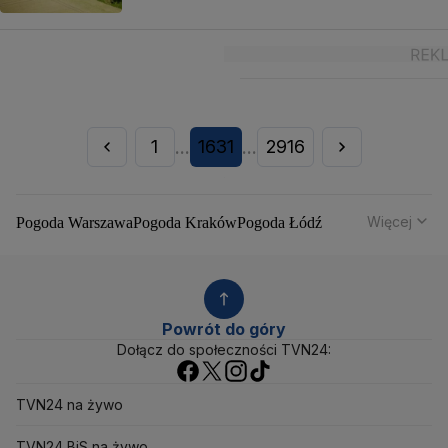
1
1631
2916
...
...
Więcej
Pogoda Warszawa
Pogoda Kraków
Pogoda Łódź
Pogoda Wrocław
Pogoda Poznań
Pogoda Gdańsk
Pogoda Szczecin
Pogoda Bydgoszcz
Pogoda Lublin
Pogoda Białystok
Pogoda Katowice
Pogoda Kielce
Pogoda Olsztyn
Pogoda Opole
Pogoda Rzeszów
Powrót do góry
Pogoda Toruń
Pogoda Gorzów Wielkopolski
Dołącz do społeczności TVN24:
Pogoda Zielona Góra
Pogoda Zakopane
Pogoda Gdynia
Pogoda Łomża
Pogoda Płock
TVN24 na żywo
Pogoda Chałupy
Pogoda Ostrów Wielkopolski
Pogoda Mikołajki
Pogoda Ostrowiec Świętokrzyski
TVN24 BiS na żywo