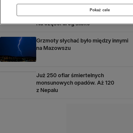
Pokaż cele
Na części dróg ślisko
Grzmoty słychać było między innymi
na Mazowszu
Już 250 ofiar śmiertelnych
monsunowych opadów. Aż 120
z Nepalu