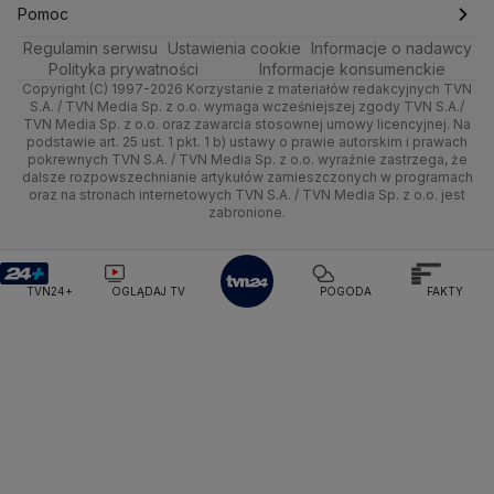
Ciekawostki
Kultura i styl
Trójmiasto
Rynki
Skoki Narciarskie
Świat
Gorące Tematy
TVN
Pomoc
Pogoda Lubartów
Pogoda Otwock
Pogoda Miechów
Regulamin serwisu
Podróże
Ustawienia cookie
Informacje o nadawcy
Ciekawostki
Pogoda Gąski
Pogoda Płońsk
Pogoda Rawicz
Wrocław
Dla firm
Sporty zimowe
Polityka
Wyślij zgłoszenie
Dzień Dobry TVN
Centrum pomocy
Polityka prywatności
Informacje konsumenckie
Pogoda Łeba
Pogoda Puck
Pogoda Chorzów
Copyright (C) 1997-2026 Korzystanie z materiałów redakcyjnych TVN
Smog
Quizy
Kielce
Handel
Lekkoatletyka
Zdrowie
Uwaga TVN
Pogoda Kartuzy
Test zgodności
Pogoda Wołomin
Pogoda Kluczbork
S.A. / TVN Media Sp. z o.o. wymaga wcześniejszej zgody TVN S.A./
TVN Media Sp. z o.o. oraz zawarcia stosownej umowy licencyjnej. Na
Pogoda Radomsko
Pogoda Bochnia
Pogoda Brodnica
podstawie art. 25 ust. 1 pkt. 1 b) ustawy o prawie autorskim i prawach
Kujawsko-pomorskie
Ze świata
Siatkówka
Tech
HGTV
Oglądaj na TV
Pogoda Krynica Morska
Pogoda Kutno
pokrewnych TVN S.A. / TVN Media Sp. z o.o. wyraźnie zastrzega, że
dalsze rozpowszechnianie artykułów zamieszczonych w programach
Pogoda Gniezno
Pogoda Jelenia Góra
Lublin
Tech
F1
Nauka
TVN Turbo
Zrealizuj voucher
oraz na stronach internetowych TVN S.A. / TVN Media Sp. z o.o. jest
Pogoda Sandomierz
Pogoda Tarnowskie Góry
zabronione.
Lubuskie
Moto
Pogoda Kołobrzeg
Rozrywka
Pogoda Kalisz
TVN Style
Pogoda Krynica-Zdrój
Pogoda Szklarska Poręba
Olsztyn
Dla seniora
TVN7
Pogoda Suwałki
Pogoda Radom
TVN24+
OGLĄDAJ TV
POGODA
FAKTY
Opole
Turystyka
TTV
Rzeszów
Szczecin
Białystok