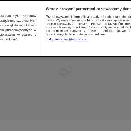
POLSKA
ŚWIAT
WARSZAWA
PREMIUM
METEO
Wraz z naszymi partnerami przetwarzamy dane
161
Zaufanych Partnerów
Przechowywanie informacji na urządzeniu lub dostęp do nich.
treści. Wykorzystywanie profili w celu doboru spersonalizo
ządzeniu użytkownika i
WARSZAWA
spersonalizowanych reklam. Pomiar efektywności treś
LUBLIN
bu przeglądania. Odbywa
spersonalizowanych reklam. Pomiar efektywności reklam. 
ania przechowywanych w
lub kombinacji danych z różnych źródeł. Rozwój i 
ŁÓDŹ
LUBUSKIE
ograniczonych danych do wyboru reklam.
zetwarzaniu w oparciu o
ie i reklam”.
Lista partnerów (dostawców)
KATOWICE
OLSZTYN
KRAKÓW
OPOLE
POZNAŃ
RZESZÓW
WROCŁAW
SZCZECIN
KIELCE
BIAŁYSTOK
KUJAWSKO-
POMORSKIE