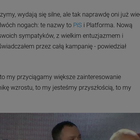
czymy, wydają się silne, ale tak naprawdę oni już wie
 dwóch nogach: te nazwy to
PiS
i Platforma. Nową
łą swoich sympatyków, z wielkim entuzjazmem i
świadczałem przez całą kampanię - powiedział
, to my przyciągamy większe zainteresowanie
kę wzrostu, to my jesteśmy przyszłością, to my