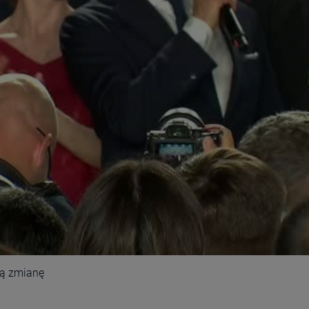
ną zmianę