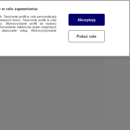
 w celu zapewnienia:
 Tworzenie profili w celu personalizacji
Akceptuję
wanych treści. Tworzenie profili w celu
BIZNES
Dzień dobry!
ci. Wykorzystanie profili do wyboru
Rozumienie odbiorców dzięki statystyce
Jedno konto do wszystkich usług
ulepszanie usług. Wykorzystywanie
WYBORY
Pokaż cele
ZALOGUJ SIĘ
SAMORZĄDOWE 2024
Zarejestruj się
SPORT
KONKRET24
KONTAKT24
TOTERAZ
OPINIE
ATAK ROSJI NA UKRAINĘ
SZKŁO KONTAKTOWE