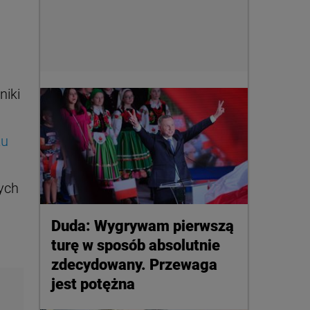
niki
żu
ych
Duda: Wygrywam pierwszą
turę w sposób absolutnie
zdecydowany. Przewaga
jest potężna