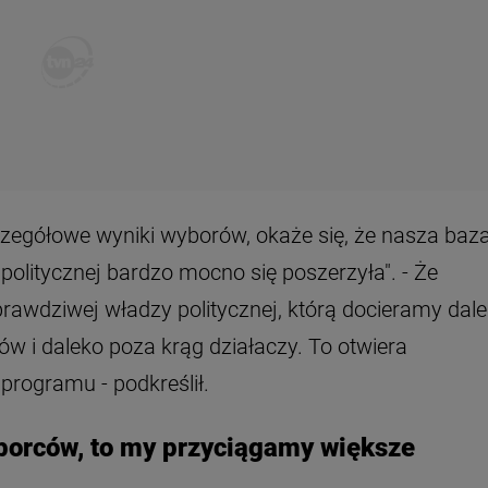
czegółowe wyniki wyborów, okaże się, że nasza baz
olitycznej bardzo mocno się poszerzyła". - Że
awdziwej władzy politycznej, którą docieramy dal
w i daleko poza krąg działaczy. To otwiera
programu - podkreślił.
yborców, to my przyciągamy większe