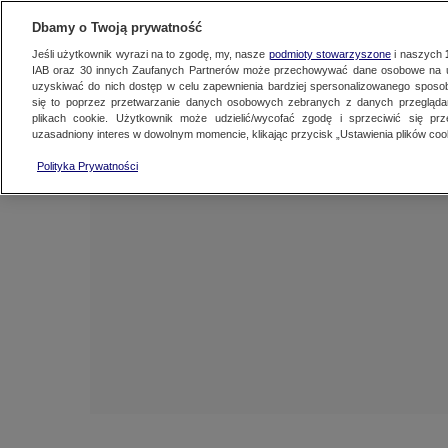
NAJNOWSZE
FAKTY
TVN24 GO
Dbamy o Twoją prywatność
Jeśli użytkownik wyrazi na to zgodę, my, nasze
podmioty stowarzyszone
i naszych
IAB oraz
30
innych Zaufanych Partnerów może przechowywać dane osobowe na ur
uzyskiwać do nich dostęp w celu zapewnienia bardziej spersonalizowanego sposo
się to poprzez przetwarzanie danych osobowych zebranych z danych przegląd
plikach cookie. Użytkownik może udzielić/wycofać zgodę i sprzeciwić się pr
uzasadniony interes w dowolnym momencie, klikając przycisk „Ustawienia plików cook
Polityka Prywatności