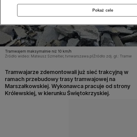
Pokaż cele
Tramwajem maksymalnie niż 10 km/h
Źródło wideo: Mateusz Szmelter, tvnwarszawa.pl
Źródło zdj. gł.: Tramwa
Tramwajarze zdemontowali już sieć trakcyjną w
ramach przebudowy trasy tramwajowej na
Marszałkowskiej. Wykonawca pracuje od strony
Królewskiej, w kierunku Świętokrzyskiej.