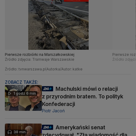
Pierwsze rozbiórki na Marszałkowskiej
Pierwsze roz
Źródło zdjęcia: Tramwaje Warszawskie
Źródło zdjęc
Źródło: tvnwarszawa.pl
Autorka/Autor: katke
ZOBACZ TAKŻE:
Machulski mówi o relacji
1 godz 6 min
z przyrodnim bratem. To polityk
Konfederacji
Piotr Jacoń
Amerykański senat
38 min
zdecydował. "Zła wiadomość dla