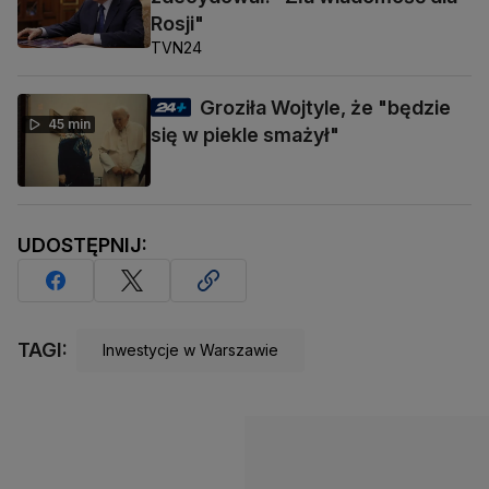
Rosji"
TVN24
Groziła Wojtyle, że "będzie
45 min
się w piekle smażył"
UDOSTĘPNIJ:
TAGI:
Inwestycje w Warszawie