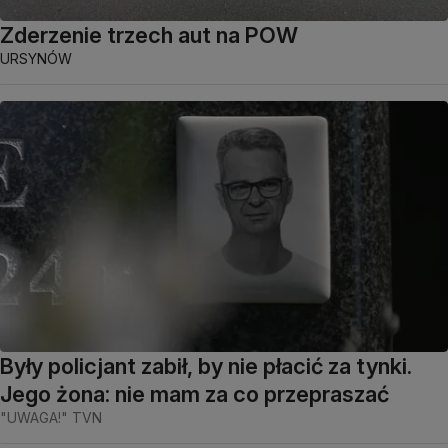
Zderzenie trzech aut na POW
URSYNÓW
Były policjant zabił, by nie płacić za tynki.
Jego żona: nie mam za co przepraszać
"UWAGA!" TVN