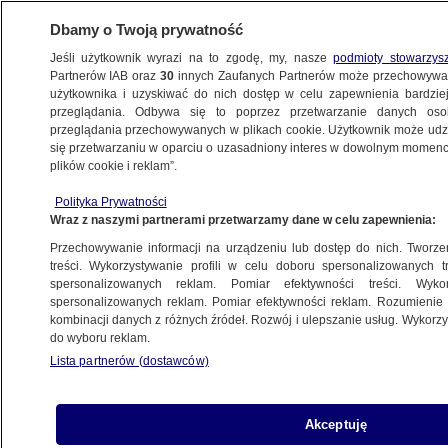
Dbamy o Twoją prywatność
Jeśli użytkownik wyrazi na to zgodę, my, nasze
podmioty stowarzys
Partnerów IAB oraz
30
innych Zaufanych Partnerów może przechowywa
WARSZAWA
użytkownika i uzyskiwać do nich dostęp w celu zapewnienia bardzi
przeglądania. Odbywa się to poprzez przetwarzanie danych os
przeglądania przechowywanych w plikach cookie. Użytkownik może udzie
ŚRÓDMIEŚCIE
się przetwarzaniu w oparciu o uzasadniony interes w dowolnym momencie
plików cookie i reklam”.
Przebudowa trasy tramwajowej przy
Polityka Prywatności
Marszałkowskiej. Pierwsze rozbiórki
Wraz z naszymi partnerami przetwarzamy dane w celu zapewnienia:
Przechowywanie informacji na urządzeniu lub dostęp do nich. Tworzeni
19.06.2025, 11:51
treści. Wykorzystywanie profili w celu doboru spersonalizowanych tr
spersonalizowanych reklam. Pomiar efektywności treści. Wyko
Posłuchaj artykułu
spersonalizowanych reklam. Pomiar efektywności reklam. Rozumienie o
Czyta lektor AI
kombinacji danych z różnych źródeł. Rozwój i ulepszanie usług. Wykor
do wyboru reklam.
Lista partnerów (dostawców)
Akceptuję